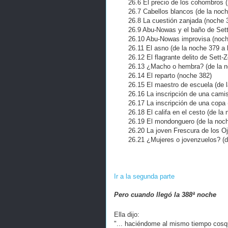
26.6 El precio de los cohombros (
26.7 Cabellos blancos (de la noche
26.8 La cuestión zanjada (noche 
26.9 Abu-Nowas y el baño de Sett-Z
26.10 Abu-Nowas improvisa (noch
26.11 El asno (de la noche 379 a l
26.12 El flagrante delito de Sett-Zo
26.13 ¿Macho o hembra? (de la noc
26.14 El reparto (noche 382)
26.15 El maestro de escuela (de la
26.16 La inscripción de una camis
26.17 La inscripción de una copa (d
26.18 El califa en el cesto (de la n
26.19 El mondonguero (de la noche
26.20 La joven Frescura de los Ojos
26.21 ¿Mujeres o jovenzuelos? (d
Ir a la segunda parte
Pero cuando llegó la 388ª noche
Ella dijo:
"... haciéndome al mismo tiempo cosq