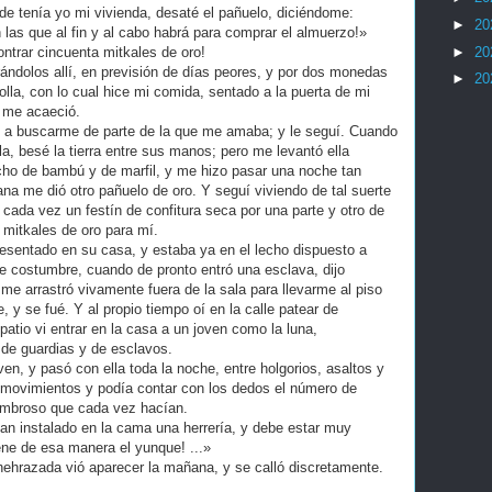
e tenía yo mi vivienda, desaté el pañuelo, diciéndome:
►
20
las que al fin y al cabo habrá para comprar el almuerzo!»
►
20
ontrar cincuenta mitkales de oro!
ándolos allí, en previsión de días peores, y por dos monedas
►
20
la, con lo cual hice mi comida, sentado a la puerta de mi
e me acaeció.
ito a buscarme de parte de la que me amaba; y le seguí. Cuando
la, besé la tierra entre sus manos; pero me levantó ella
cho de bambú y de marfil, y me hizo pasar una noche tan
ana me dió otro pañuelo de oro. Y seguí viviendo de tal suerte
 cada vez un festín de confitura seca por una parte y otro de
 mitkales de oro para mí.
esentado en su casa, y estaba ya en el lecho dispuesto a
costumbre, cuando de pronto entró una esclava, dijo
me arrastró vivamente fuera de la sala para llevarme al piso
 y se fué. Y al propio tiempo oí en la calle patear de
patio vi entrar en la casa a un joven como la luna,
de guardias y de esclavos.
ven, y pasó con ella toda la noche, entre holgorios, asaltos y
movimientos y podía contar con los dedos el número de
sombroso que cada vez hacían.
an instalado en la cama una herrería, y debe estar muy
uene de esa manera el yunque! ...»
ehrazada vió aparecer la mañana, y se calló discretamente.