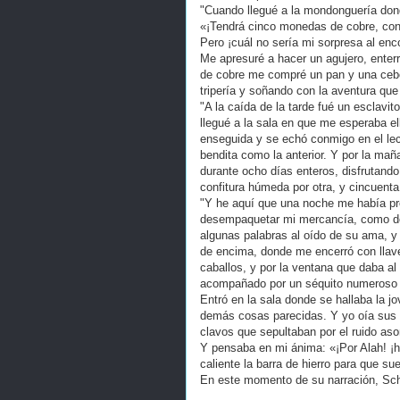
"Cuando llegué a la mondonguería dond
«¡Tendrá cinco monedas de cobre, con 
Pero ¡cuál no sería mi sorpresa al enc
Me apresuré a hacer un agujero, enterr
de cobre me compré un pan y una cebol
tripería y soñando con la aventura qu
"A la caída de la tarde fué un esclav
llegué a la sala en que me esperaba el
enseguida y se echó conmigo en el le
bendita como la anterior. Y por la mañ
durante ocho días enteros, disfrutando
confitura húmeda por otra, y cincuenta
"Y he aquí que una noche me había pr
desempaquetar mi mercancía, como de 
algunas palabras al oído de su ama, y 
de encima, donde me encerró con llave,
caballos, y por la ventana que daba al 
acompañado por un séquito numeroso 
Entró en la sala donde se hallaba la jo
demás cosas parecidas. Y yo oía sus 
clavos que sepultaban por el ruido a
Y pensaba en mi ánima: «¡Por Alah! ¡h
caliente la barra de hierro para que s
En este momento de su narración, Sch