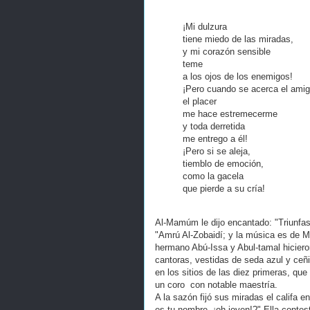
¡Mi dulzura
tiene miedo de las miradas,
y mi corazón sensible
teme
a los ojos de los enemigos!
¡Pero cuando se acerca el ami
el placer
me hace estremecerme
y toda derretida
me entrego a él!
¡Pero si se aleja,
tiemblo de emoción,
como la gacela
que pierde a su cría!
Al-Mamúm le dijo encantado: "Triunfas
"Amrú Al-Zobaidí; y la música es de Mo
hermano Abú-Issa y Abul-tamal hiciero
cantoras, vestidas de seda azul y ce
en los sitios de las diez primeras, q
un coro con notable maestría.
A la sazón fijó sus miradas el califa e
es tu nombre, ¡oh joven!?" Ella contes