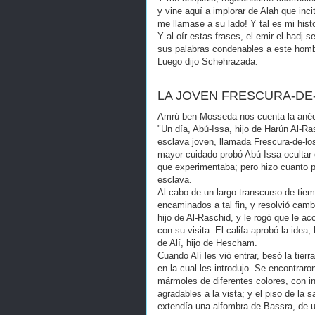
y vine aquí a implorar de Alah que incit
me llamase a su lado! Y tal es mi histo
Y al oír estas frases, el emir el-hadj 
sus palabras condenables a este hombr
Luego dijo Schehrazada:
LA JOVEN FRESCURA-DE
Amrú ben-Mosseda nos cuenta la anéc
"Un día, Abú-Issa, hijo de Harún Al-Ra
esclava joven, llamada Frescura-de-lo
mayor cuidado probó Abú-Issa ocultar e
que experimentaba; pero hizo cuanto pu
esclava.
Al cabo de un largo transcurso de tiem
encaminados a tal fin, y resolvió cam
hijo de Al-Raschid, y le rogó que le a
con su visita. El califa aprobó la idea;
de Alí, hijo de Hescham.
Cuando Alí les vió entrar, besó la tierr
en la cual les introdujo. Se encontrar
mármoles de diferentes colores, con in
agradables a la vista; y el piso de la 
extendía una alfombra de Bassra, de un