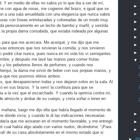
. Y en medio de ellas no sabía yo lo que iba a ser de mí,
►
e con agua de rosas, me cogieron del brazo, e igual que se
►
on a una sala amueblada con una elegancia que nunca sabrá
nturas con líneas entrelazadas y coloreadas de un modo muy
►
dida perezosamente en un lecho de bambú y marfil, y vestida
►
 a la propia dama consabida, que estaba rodeada por algunas
►
 para que me acercara. Me acerqué, y me dijo que me
►
vas entonces que nos sirvieran la comida; y nos sirvieron
►
podré citar nunca, pues nunca en mi vida los vi semejantes.
ambre, y después me lavé las manos para comer frutas.
▼
s y los pebeteros llenos de perfumes; y cuando nos
benjuí, la dama me sirvió de beber con sus propias manos, y
ta que nos pusimos ebrios ambos.
, que desaparecieron todas y nos dejaron solos en la sala. Al
ó en sus brazos. Y la serví la confitura para que se
ta a la vez que el escarchado. Y cuando la oprimía contra mí,
e almizcle y ámbar de su cuerpo, y creía soñar o tener en
 mañana; luego me dijo ella que había llegado el momento de
►
me dónde vivía; y cuando le di las indicaciones necesarias
ndaría que me avisaran en el momento favorable, y me entregó
►
el cual había algo atado con varios nudos, diciéndome: “¡Para
►
salí de su casa absolutamente en el mismo estado que si
►
20