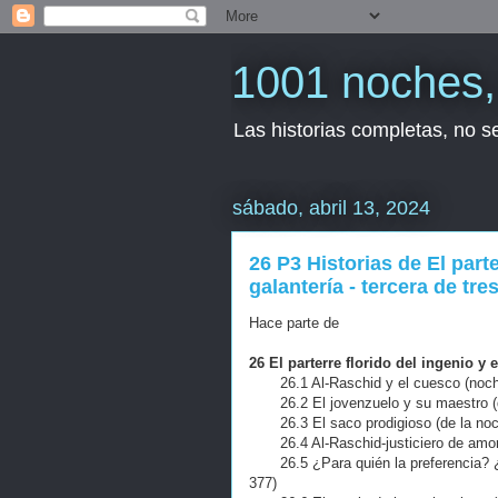
1001 noches, 
Las historias completas, no 
sábado, abril 13, 2024
26 P3 Historias de El parte
galantería - tercera de tre
Hace parte de
26 El parterre florido del ingenio y e
26.1 Al-Raschid y el cuesco (noch
26.2 El jovenzuelo y su maestro (de
26.3 El saco prodigioso (de la noch
26.4 Al-Raschid-justiciero de amor
26.5 ¿Para quién la preferencia? ¿Pa
377)