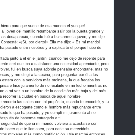
e hierro para que suene de esa manera el yunque!
 al joven del martillo retumbante salir por la puerta grande y
as desapareció, cuando fué a buscarme la joven, y me dijo:
Contesté: «¡Sí, por cierto!» Ella me dijo: «¡Es mi marido!
ha pasado entre nosotros y a explicarte el porqué hube de
tada junto a él en el jardín, cuando me dejó de repente para
ente creí que iba a satisfacer una necesidad apremiante; pero
volver, fui en busca suya adonde pensaba encontrarle, mas no
nces, y me dirigí a la cocina, para preguntar por él a los
la estera con la servidora más ordinaria, la que fregaba los
a prisa e hice juramento de no recibirle en mi lecho mientras no
e a mi vez a un hombre de la condición más baja y del más
a recorrer la ciudad en busca de aquel hombre.
recorría las calles con tal propósito, cuando te encontré, y tu
cidieron a escogerte como el hombre más repugnante entre
asado lo que ha pasado, y yo cumplí mi juramento al no
después de haberme entregado a ti.
la seguridad de que si mi marido volviera a acostarse con
 de hacer que te llamasen, para darle su merecido!»
ntos mitkales más como gratificación. ¡Me marché entonces,