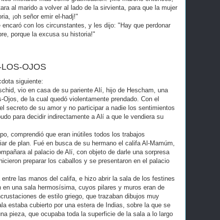
ara al marido a volver al lado de la sirvienta, para que la mujer
ria, ¡oh señor emir el-hadj!"
se encaró con los circunstantes, y les dijo: "Hay que perdonar
e, porque la excusa su historia!"
-LOS-OJOS
dota siguiente:
schid, vio en casa de su pariente Alí, hijo de Hescham, una
s-Ojos, de la cual quedó violentamente prendado. Con el
l secreto de su amor y no participar a nadie los sentimientos
do para decidir indirectamente a Alí a que le vendiera su
po, comprendió que eran inútiles todos los trabajos
biar de plan. Fué en busca de su hermano el califa Al-Mamúm,
compañara al palacio de Alí, con objeto de darle una sorpresa
 hicieron preparar los caballos y se presentaron en el palacio
a entre las manos del califa, e hizo abrir la sala de los festines
on en una sala hermosísima, cuyos pilares y muros eran de
crustaciones de estilo griego, que trazaban dibujos muy
sala estaba cubierto por una estera de Indias, sobre la que se
a pieza, que ocupaba toda la superficie de la sala a lo largo