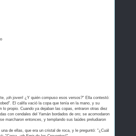
go
te, ¡oh joven! ¿Y quién compuso esos versos?" Ella contestó:
bed". El califa vació la copa que tenía en la mano, y su
n lo propio. Cuando ya dejaban las copas, entraron otras diez
ñidas con cendales del Yamán bordados de oro; se acomodaron
ue se marcharon entonces, y templando sus laúdes preludiaron
n una de ellas, que era un cristal de roca, y le preguntó: "¿Cuál
tó: "Corza, ¡oh Emir de los Creyentes!"