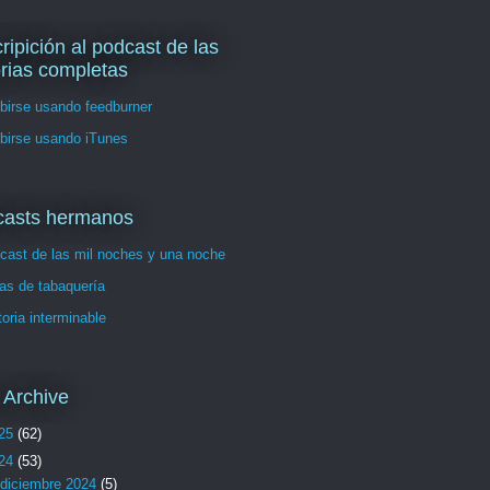
ripición al podcast de las
orias completas
birse usando feedburner
birse usando iTunes
casts hermanos
cast de las mil noches y una noche
as de tabaquería
toria interminable
 Archive
25
(62)
24
(53)
diciembre 2024
(5)