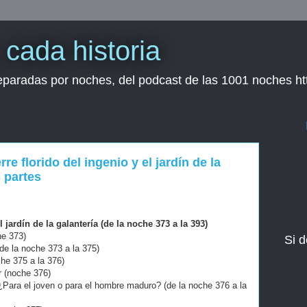
cada historia
separadas por noches, del podcast de las 1001 noches h
rre florido del ingenio y el jardín de la
s partes
l jardín de la galantería (de la noche 373 a la 393)
e 373)
Si d
 la noche 373 a la 375)
e 375 a la 376)
 (noche 376)
ra el joven o para el hombre maduro? (de la noche 376 a la