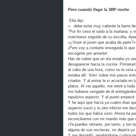
Pero cuando llegó la 389ª noche
Ella dijo:
«...debe estar muy caliente la barra d
"Por fin cesó el ruido a la mañana, y vi
marcharse seguido de su escolta. Apen
«¿Viste al joven que acaba de partir?» 
¡Pero voy a contarte enseguida lo que 
escogerte por amante!
Has de saber que un día estaba yo sen
desaparecer hacia la cocina. Primeram
al cabo de una hora, como no le veía 
estaba allí. Volví sobre mis pasos ento
criados. Y al entrar le vi acostado en 
platos. Al ver aquello, me retiré a tod
me hubiese vengado de él entregándom
repulsivo aspecto. Y al punto empecé 
Y he aquí que hacía ya cuatro días que 
aspecto sucio y tu olor infecto me de
todos los que había visto. Ahora ha p
reconciliarme con mi marido más que 
¡Ya puedes retirarte, por tanto, y ten 
alguna de sus esclavas, no dejaría yo
Y me despidió, regalándome cuatrocie