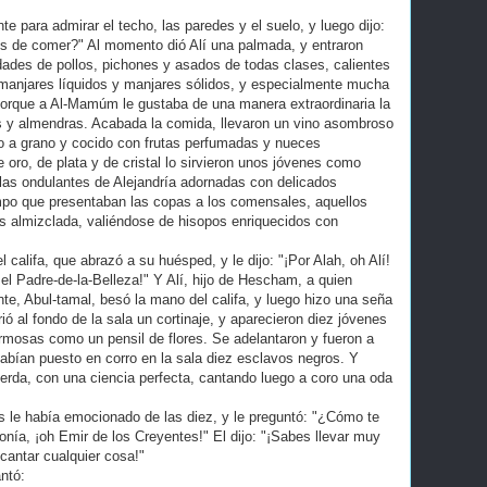
 para admirar el techo, las paredes y el suelo, y luego dijo:
os de comer?" Al momento dió Alí una palmada, y entraron
ades de pollos, pichones y asados de todas clases, calientes
 manjares líquidos y manjares sólidos, y especialmente mucha
porque a Al-Mamúm le gustaba de una manera extraordinaria la
s y almendras. Acabada la comida, llevaron un vino asombroso
o a grano y cocido con frutas perfumadas y nueces
oro, de plata y de cristal lo sirvieron unos jóvenes como
elas ondulantes de Alejandría adornadas con delicados
mpo que presentaban las copas a los comensales, aquellos
s almizclada, valiéndose de hisopos enriquecidos con
califa, que abrazó a su huésped, y le dijo: "¡Por Alah, oh Alí!
 el Padre-de-la-Belleza!" Y Alí, hijo de Hescham, a quien
e, Abul-tamal, besó la mano del califa, y luego hizo una seña
 al fondo de la sala un cortinaje, y aparecieron diez jóvenes
rmosas como un pensil de flores. Se adelantaron y fueron a
abían puesto en corro en la sala diez esclavos negros. Y
uerda, con una ciencia perfecta, cantando luego a coro una oda
le había emocionado de las diez, y le preguntó: "¿Cómo te
nía, ¡oh Emir de los Creyentes!" El dijo: "¡Sabes llevar muy
cantar cualquier cosa!"
ntó: