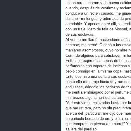
encontraron enorme y de buena calidad
cuando, después de vestirme y rociarm
conduce a un recién casado, me guiar
describir mi lengua, y adornada de pi
agradable. Y apenas entré allí, vi ten
con un traje ligero de tela de Mossul,
de sus esclavas.
Al verme me llamó, haciéndome señas
sentase; me senté. Ordenó a las escla
manjares asombrosos, cuyo nombre no 
Comí de algunos para satisfacer mi h
Entonces trajeron las copas de bebida
perfumaron con vapores de incienso y 
bebió conmigo en la misma copa, has
Entonces hizo una seña a sus esclavas
punto ella me atrajo hacia sí y me cogi
endulzase, dándola los pedazos de fru
me sentía embriagado por el perfume d
mis brazos alguna hurí del paraíso.
"Así estuvimos enlazados hasta por la
que me retirara, pero no sin preguntar
acerca del particular, me dijo que ma
un pañuelo bordado de oro y plata, en 
que compres un pienso a tu burro!" Y 
saliera del paraíso.