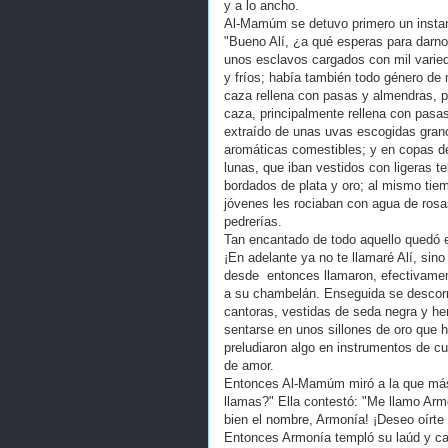
y a lo ancho.
Al-Mamúm se detuvo primero un instante
"Bueno Alí, ¿a qué esperas para darn
unos esclavos cargados con mil varied
y fríos; había también todo género de
caza rellena con pasas y almendras, 
caza, principalmente rellena con pasa
extraído de unas uvas escogidas gran
aromáticas comestibles; y en copas de 
lunas, que iban vestidos con ligeras t
bordados de plata y oro; al mismo tie
jóvenes les rociaban con agua de rosa
pedrerías.
Tan encantado de todo aquello quedó el 
¡En adelante ya no te llamaré Alí, sino
desde entonces llamaron, efectivament
a su chambelán. Enseguida se descorrió
cantoras, vestidas de seda negra y he
sentarse en unos sillones de oro que h
preludiaron algo en instrumentos de c
de amor.
Entonces Al-Mamúm miró a la que más 
llamas?" Ella contestó: "Me llamo Armo
bien el nombre, Armonía! ¡Deseo oírte 
Entonces Armonía templó su laúd y ca