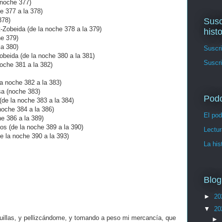
noche 377)
 377 a la 378)
Susc
378)
obeida (de la noche 378 a la 379)
hist
e 379)
a 380)
Suscri
beida (de la noche 380 a la 381)
Suscri
he 381 a la 382)
 noche 382 a la 383)
a (noche 383)
Pod
e la noche 383 a la 384)
oche 384 a la 386)
El pod
 386 a la 389)
 (de la noche 389 a la 390)
Lectur
e la noche 390 a la 393)
La his
Blog
►
20
▼
20
uillas, y pellizcándome, y tomando a peso mi mercancía, que
►