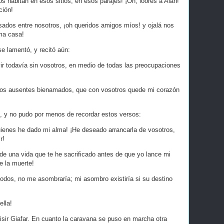
os habitan en esos sitios, en esos parajes! ¡Oh, loores a Alah!
ción!
asados entre nosotros, ¡oh queridos amigos míos! y ojalá nos
ma casa!
se lamentó, y recitó aún:
ir todavía sin vosotros, en medio de todas las preocupaciones
ros ausentes bienamados, que con vosotros quede mi corazón
n, y no pudo por menos de recordar estos versos:
uienes he dado mi alma! ¡He deseado arrancarla de vosotros,
r!
o de una vida que te he sacrificado antes de que yo lance mi
e la muerte!
 todos, no me asombraría; mi asombro existiría si su destino
ella!
 visir Giafar. En cuanto la caravana se puso en marcha otra