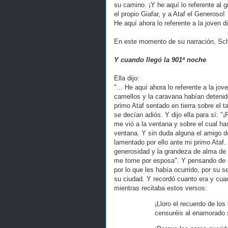
su camino. ¡Y he aquí lo referente al 
el propio Giafar, y a Ataf el Generoso!
He aquí ahora lo referente a la joven d
En este momento de su narración, Sch
Y cuando llegó la 901ª noche
Ella dijo:
"... He aquí ahora lo referente a la jo
camellos y la caravana habían detenido
primo Ataf sentado en tierra sobre el 
se decían adiós. Y dijo ella para sí: "
me vió a la ventana y sobre el cual ha
ventana. Y sin duda alguna el amigo d
lamentado por ello ante mi primo Ataf.
generosidad y la grandeza de alma de 
me tome por esposa". Y pensando de es
por lo que les había ocurrido, por su 
su ciudad. Y recordó cuanto era y cua
mientras recitaba estos versos:
¡Lloro el recuerdo de los
censuréis al enamorado s