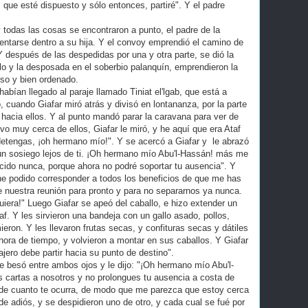
z que esté dispuesto y sólo entonces, partiré". Y el padre
 todas las cosas se encontraron a punto, el padre de la
entarse dentro a su hija. Y el convoy emprendió el camino de
 después de las despedidas por una y otra parte, se dió la
lo y la desposada en el soberbio palanquín, emprendieron la
so y bien ordenado.
habían llegado al paraje llamado Tiniat el'lgab, que está a
cuando Giafar miró atrás y divisó en lontananza, por la parte
hacia ellos. Y al punto mandó parar la caravana para ver de
vo muy cerca de ellos, Giafar le miró, y he aquí que era Ataf
 detengas, ¡oh hermano mío!". Y se acercó a Giafar y le abrazó
ngún sosiego lejos de ti. ¡Oh hermano mío Abu'l-Hassán! más me
ocido nunca, porque ahora no podré soportar tu ausencia". Y
No he podido corresponder a todos los beneficios de que me has
e nuestra reunión para pronto y para no separarnos ya nunca.
iera!" Luego Giafar se apeó del caballo, e hizo extender un
af. Y les sirvieron una bandeja con un gallo asado, pollos,
eron. Y les llevaron frutas secas, y confituras secas y dátiles
ora de tiempo, y volvieron a montar en sus caballos. Y Giafar
ajero debe partir hacia su punto de destino".
le besó entre ambos ojos y le dijo: "¡Oh hermano mío Abu'l-
s cartas a nosotros y no prolongues tu ausencia a costa de
 de cuanto te ocurra, de modo que me parezca que estoy cerca
 de adiós, y se despidieron uno de otro, y cada cual se fué por