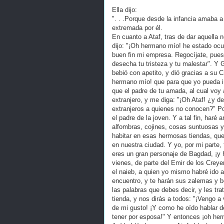
Ella dijo:
". . .Porque desde la infancia amaba a 
extremada por él.
En cuanto a Ataf, tras de dar aquella n
dijo: "¡Oh hermano mío! he estado ocu
buen fin mi empresa. Regocíjate, pues,
desecha tu tristeza y tu malestar". Y 
bebió con apetito, y dió gracias a su C
hermano mío! que para que yo pueda i
que el padre de tu amada, al cual voy 
extranjero, y me diga: "¡Oh Ataf! ¿y 
extranjeros a quienes no conocen?" P
el padre de la joven. Y a tal fin, haré
alfombras, cojines, cosas suntuosas y 
habitar en esas hermosas tiendas, qu
en nuestra ciudad. Y yo, por mi parte, 
eres un gran personaje de Bagdad, ¡y 
vienes, de parte del Emir de los Creye
el naieb, a quien yo mismo habré ido a 
encuentro, y te harán sus zalemas y b
las palabras que debes decir, y les tra
tienda, y nos dirás a todos: "¡Vengo a
de mi gusto! ¡Y como he oído hablar de 
tener por esposa!" Y entonces ¡oh he