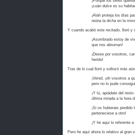
¡Porque los seres querid
¡cuán dulce es su habita
¡Alah proteja los días p
reúna la dicha en la mis
Y cuando acabó este recitado, lloró y 
¡Asombrado estoy de viv
que nos abruman!
¡Deseo por vosotros, ca
herido!
Tras de lo cual lloró y sollozó más aú
¡Venid, ¡oh vosotros a q
pero no lo pude consegui
¡Y tú, apiádate del rest
última mirada a la hora d
¡Si os hubierais perdido
perteneciese a otro!
¡Y he aquí lo referente a 
Pero he aquí ahora lo relativo al gran