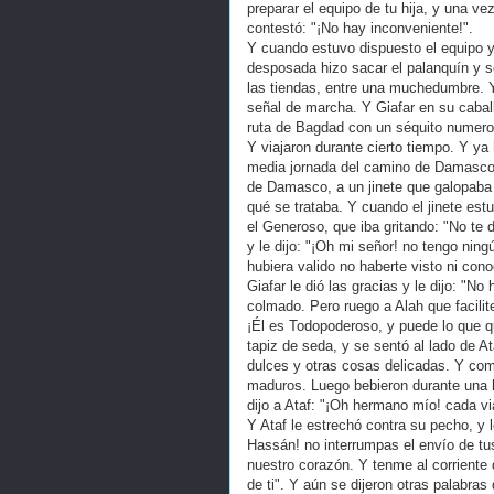
preparar el equipo de tu hija, y una ve
contestó: "¡No hay inconveniente!".
Y cuando estuvo dispuesto el equipo y
desposada hizo sacar el palanquín y s
las tiendas, entre una muchedumbre. Y
señal de marcha. Y Giafar en su cabal
ruta de Bagdad con un séquito numero
Y viajaron durante cierto tiempo. Y ya 
media jornada del camino de Damasco, 
de Damasco, a un jinete que galopaba 
qué se trataba. Y cuando el jinete estu
el Generoso, que iba gritando: "No te
y le dijo: "¡Oh mi señor! no tengo ni
hubiera valido no haberte visto ni con
Giafar le dió las gracias y le dijo: "
colmado. Pero ruego a Alah que facilit
¡Él es Todopoderoso, y puede lo que qu
tapiz de seda, y se sentó al lado de At
dulces y otras cosas delicadas. Y comi
maduros. Luego bebieron durante una h
dijo a Ataf: "¡Oh hermano mío! cada vi
Y Ataf le estrechó contra su pecho, y 
Hassán! no interrumpas el envío de tu
nuestro corazón. Y tenme al corriente
de ti". Y aún se dijeron otras palabras