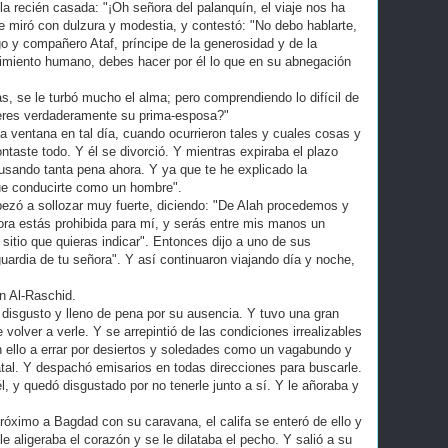
 la recién casada: "¡Oh señora del palanquín, el viaje nos ha
le miró con dulzura y modestia, y contestó: "No debo hablarte,
o y compañero Ataf, príncipe de la generosidad y de la
timiento humano, debes hacer por él lo que en su abnegación
, se le turbó mucho el alma; pero comprendiendo lo difícil de
! ¿eres verdaderamente su prima-esposa?"
a la ventana en tal día, cuando ocurrieron tales y cuales cosas y
ntaste todo. Y él se divorció. Y mientras expiraba el plazo
usando tanta pena ahora. Y ya que te he explicado la
ue conducirte como un hombre".
ezó a sollozar muy fuerte, diciendo: "De Alah procedemos y
ora estás prohibida para mí, y serás entre mis manos un
sitio que quieras indicar". Entonces dijo a uno de sus
uardia de tu señora". Y así continuaron viajando día y noche,
ún Al-Raschid.
 a disgusto y lleno de pena por su ausencia. Y tuvo una gran
volver a verle. Y se arrepintió de las condiciones irrealizables
n ello a errar por desiertos y soledades como un vagabundo y
al. Y despachó emisarios en todas direcciones para buscarle.
l, y quedó disgustado por no tenerle junto a sí. Y le añoraba y
róximo a Bagdad con su caravana, el califa se enteró de ello y
 le aligeraba el corazón y se le dilataba el pecho. Y salió a su