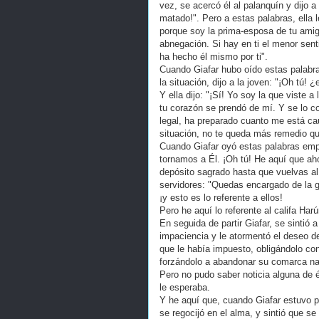
vez, se acercó él al palanquín y dijo a
matado!". Pero a estas palabras, ella 
porque soy la prima-esposa de tu amig
abnegación. Si hay en ti el menor sen
ha hecho él mismo por ti".
Cuando Giafar hubo oído estas palabras
la situación, dijo a la joven: "¡Oh tú
Y ella dijo: "¡Sí! Yo soy la que viste 
tu corazón se prendó de mí. Y se lo co
legal, ha preparado cuanto me está ca
situación, no te queda más remedio q
Cuando Giafar oyó estas palabras emp
tornamos a Él. ¡Oh tú! He aquí que ah
depósito sagrado hasta que vuelvas al 
servidores: "Quedas encargado de la g
¡y esto es lo referente a ellos!
Pero he aquí lo referente al califa Har
En seguida de partir Giafar, se sintió
impaciencia y le atormentó el deseo de 
que le había impuesto, obligándolo co
forzándolo a abandonar su comarca nat
Pero no pudo saber noticia alguna de é
le esperaba.
Y he aquí que, cuando Giafar estuvo p
se regocijó en el alma, y sintió que se