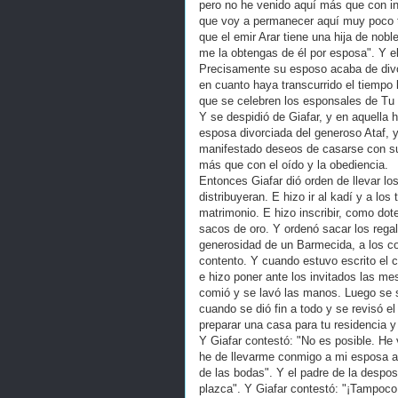
pero no he venido aquí más que con int
que voy a permanecer aquí muy poco t
que el emir Arar tiene una hija de nob
me la obtengas de él por esposa". Y 
Precisamente su esposo acaba de divor
en cuanto haya transcurrido el tiempo 
que se celebren los esponsales de Tu
Y se despidió de Giafar, y en aquella 
esposa divorciada del generoso Ataf, y l
manifestado deseos de casarse con su h
más que con el oído y la obediencia.
Entonces Giafar dió orden de llevar lo
distribuyeran. E hizo ir al kadí y a lo
matrimonio. E hizo inscribir, como dot
sacos de oro. Y ordenó sacar los regalo
generosidad de un Barmecida, a los c
contento. Y cuando estuvo escrito el c
e hizo poner ante los invitados las m
comió y se lavó las manos. Luego se si
cuando se dió fin a todo y se revisó el
preparar una casa para tu residencia y 
Y Giafar contestó: "No es posible. He 
he de llevarme conmigo a mi esposa a
de las bodas". Y el padre de la despo
plazca". Y Giafar contestó: "¡Tampoco