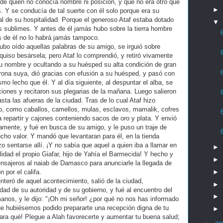
 de quien no conocía nombre ni posición, y que no era otro que
►
. Y se conducía de tal suerte con él solo porque era su
al de su hospitalidad. Porque el generoso Ataf estaba dotado
▼
 sublimes. Y antes de él jamás hubo sobre la tierra hombre
s de él no lo habrá jamás tampoco.
ubo oído aquellas palabras de su amigo, se irguió sobre
uiso besársela; pero Ataf lo comprendió, y retiró vivamente
u nombre y ocultando a su huésped su alta condición de gran
rona suya, dió gracias con efusión a su huésped, y pasó con
mo lecho que él. Y al día siguiente, al despuntar el alba, se
ciones y recitaron sus plegarias de la mañana. Luego salieron
ta las afueras de la ciudad. Tras de lo cual Ataf hizo
rio, como caballos, camellos, mulas, esclavos, mamalik, cofres
 repartir y cajones conteniendo sacos de oro y plata. Y envió
tamente, y fué en busca de su amigo, y le puso un traje de
cho valor. Y mandó que levantaran para él, en la tienda
hizo sentarse allí. ¡Y no sabía que aquel a quien iba a llamar en
►
alidad el propio Giafar, hijo de Yahía el Barmecida! Y hecho y
►
sajeros al naiab de Damasco para anunciarle la llegada de
►
n por el califa.
teró de aquel acontecimiento, salió de la ciudad,
►
ad de su autoridad y de su gobierno, y fué al encuentro del
►
 manos, y le dijo: "¡Oh mi señor! ¿por qué no nos has informado
que hubiésemos podido prepararte una recepción digna de tu
►
para qué! Plegue a Alah favorecerte y aumentar tu buena salud;