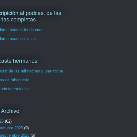
ripición al podcast de las
orias completas
birse usando feedburner
birse usando iTunes
casts hermanos
cast de las mil noches y una noche
as de tabaquería
toria interminable
 Archive
25
(62)
octubre 2025
(9)
septiembre 2025
(5)