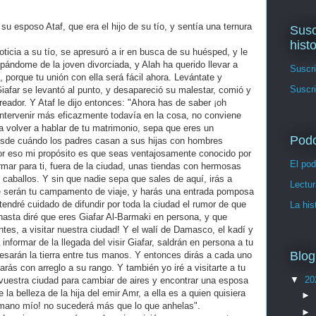
su esposo Ataf, que era el hijo de su tío, y sentía una ternura
Susc
hist
oticia a su tío, se apresuró a ir en busca de su huésped, y le
pándome de la joven divorciada, y Alah ha querido llevar a
Suscri
 porque tu unión con ella será fácil ahora. Levántate y
Suscri
Giafar se levantó al punto, y desapareció su malestar, comió y
reador. Y Ataf le dijo entonces: "Ahora has de saber ¡oh
ntervenir más eficazmente todavía en la cosa, no conviene
a volver a hablar de tu matrimonio, sepa que eres un
Pod
desde cuándo los padres casan a sus hijas con hombres
or eso mi propósito es que seas ventajosamente conocido por
El pod
 armar para ti, fuera de la ciudad, unas tiendas con hermosas
caballos. Y sin que nadie sepa que sales de aquí, irás a
Lectur
e serán tu campamento de viaje, y harás una entrada pomposa
tendré cuidado de difundir por toda la ciudad el rumor de que
La his
hasta diré que eres Giafar Al-Barmaki en persona, y que
ntes, a visitar nuestra ciudad! Y el walí de Damasco, el kadí y
informar de la llegada del visir Giafar, saldrán en persona a tu
Blog
esarán la tierra entre tus manos. Y entonces dirás a cada uno
tarás con arreglo a su rango. Y también yo iré a visitarte a tu
▼
20
 vuestra ciudad para cambiar de aires y encontrar una esposa
la belleza de la hija del emir Amr, a ella es a quien quisiera
►
rmano mío! no sucederá más que lo que anhelas".
►