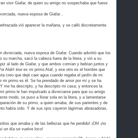
gran visir Giafar, de quien su amigo no sospechaba que fuese
ivorciada, nueva esposa de Giafar...
ehrazada vió aparecer la mañana, y se calló discretamente.
ven divorciada, nueva esposa de Giafar. Cuando advirtió que los
 su marcha, sacó la cabeza fuera de la litera, y vió a su
tapiz al lado de Giafar, y que ambos comían y bebían juntos y
¡Por Alah! ése es mi primo Ataf, y ese otro es el hombre que
sta creo que dejé caer agua cuando regaba el jardín de mi
e mi primo es él. Se ha prendado de amor por mí y se ha
 Y me ha descripto, y ha descripto mi casa; y entonces la
mi primo le han impulsado a divorciarse para que su amigo
te modo, se puso a llorar sola en la litera, y a lamentarse
separación de su primo, a quien amaba, de sus parientes y de
nto había sido. Y de sus ojos cayeron lágrimas abrasadoras,
 sitios que amaba y de las bellezas que he perdido! ¡Oh! ¡no
i un día se vuelve loco!