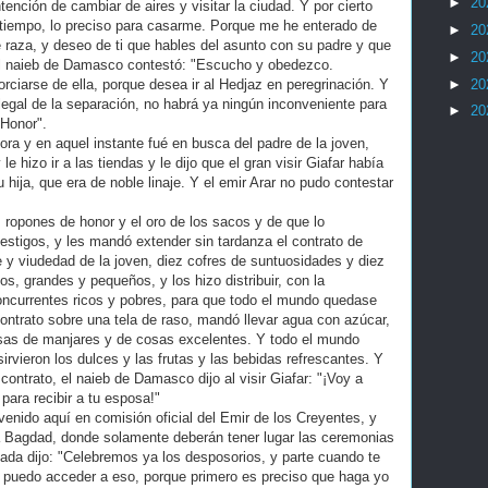
►
20
ención de cambiar de aires y visitar la ciudad. Y por cierto
iempo, lo preciso para casarme. Porque me he enterado de
►
20
le raza, y deseo de ti que hables del asunto con su padre y que
►
20
el naieb de Damasco contestó: "Escucho y obedezco.
►
20
ciarse de ella, porque desea ir al Hedjaz en peregrinación. Y
legal de la separación, no habrá ya ningún inconveniente para
►
20
 Honor".
hora y en aquel instante fué en busca del padre de la joven,
e hizo ir a las tiendas y le dijo que el gran visir Giafar había
ija, que era de noble linaje. Y el emir Arar no pudo contestar
s ropones de honor y el oro de los sacos y de que lo
s testigos, y les mandó extender sin tardanza el contrato de
e y viudedad de la joven, diez cofres de suntuosidades y diez
s, grandes y pequeños, y los hizo distribuir, con la
oncurrentes ricos y pobres, para que todo el mundo quedase
ontrato sobre una tela de raso, mandó llevar agua con azúcar,
esas de manjares y de cosas excelentes. Y todo el mundo
rvieron los dulces y las frutas y las bebidas refrescantes. Y
 contrato, el naieb de Damasco dijo al visir Giafar: "¡Voy a
para recibir a tu esposa!"
venido aquí en comisión oficial del Emir de los Creyentes, y
 Bagdad, donde solamente deberán tener lugar las ceremonias
sada dijo: "Celebremos ya los desposorios, y parte cuando te
 puedo acceder a eso, porque primero es preciso que haga yo