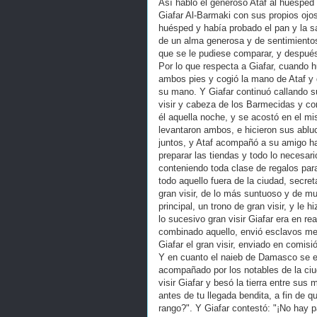
Así habló el generoso Ataf al huésped
Giafar Al-Barmaki con sus propios ojos
huésped y había probado el pan y la s
de un alma generosa y de sentimientos
que se le pudiese comparar, y despué
Por lo que respecta a Giafar, cuando h
ambos pies y cogió la mano de Ataf y q
su mano. Y Giafar continuó callando s
visir y cabeza de los Barmecidas y co
él aquella noche, y se acostó en el mis
levantaron ambos, e hicieron sus ablu
juntos, y Ataf acompañó a su amigo has
preparar las tiendas y todo lo necesa
conteniendo toda clase de regalos para
todo aquello fuera de la ciudad, secre
gran visir, de lo más suntuoso y de mu
principal, un trono de gran visir, y le 
lo sucesivo gran visir Giafar era en re
combinado aquello, envió esclavos men
Giafar el gran visir, enviado en comisió
Y en cuanto el naieb de Damasco se en
acompañado por los notables de la ciud
visir Giafar y besó la tierra entre sus
antes de tu llegada bendita, a fin de 
rango?". Y Giafar contestó: "¡No hay 