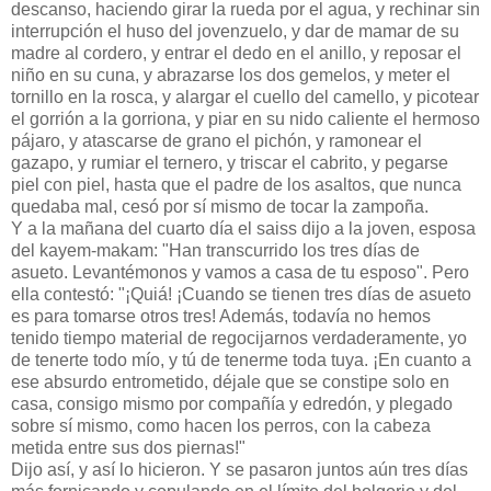
descanso, haciendo girar la rueda por el agua, y rechinar sin
interrupción el huso del jovenzuelo, y dar de mamar de su
madre al cordero, y entrar el dedo en el anillo, y reposar el
niño en su cuna, y abrazarse los dos gemelos, y meter el
tornillo en la rosca, y alargar el cuello del camello, y picotear
el gorrión a la gorriona, y piar en su nido caliente el hermoso
pájaro, y atascarse de grano el pichón, y ramonear el
gazapo, y rumiar el ternero, y triscar el cabrito, y pegarse
piel con piel, hasta que el padre de los asaltos, que nunca
quedaba mal, cesó por sí mismo de tocar la zampoña.
Y a la mañana del cuarto día el saiss dijo a la joven, esposa
del kayem-makam: "Han transcurrido los tres días de
asueto. Levantémonos y vamos a casa de tu esposo". Pero
ella contestó: "¡Quiá! ¡Cuando se tienen tres días de asueto
es para tomarse otros tres! Además, todavía no hemos
tenido tiempo material de regocijarnos verdaderamente, yo
de tenerte todo mío, y tú de tenerme toda tuya. ¡En cuanto a
ese absurdo entrometido, déjale que se constipe solo en
casa, consigo mismo por compañía y edredón, y plegado
sobre sí mismo, como hacen los perros, con la cabeza
metida entre sus dos piernas!"
Dijo así, y así lo hicieron. Y se pasaron juntos aún tres días