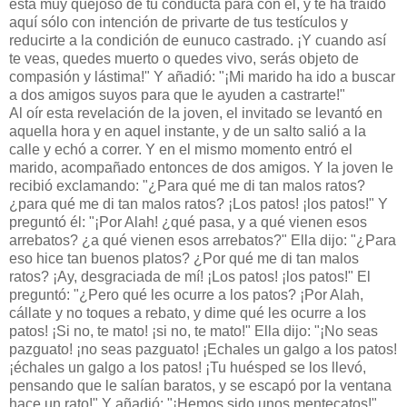
está muy quejoso de tu conducta para con él, y te ha traído
aquí sólo con intención de privarte de tus testículos y
reducirte a la condición de eunuco castrado. ¡Y cuando así
te veas, quedes muerto o quedes vivo, serás objeto de
compasión y lástima!" Y añadió: "¡Mi marido ha ido a buscar
a dos amigos suyos para que le ayuden a castrarte!"
Al oír esta revelación de la joven, el invitado se levantó en
aquella hora y en aquel instante, y de un salto salió a la
calle y echó a correr. Y en el mismo momento entró el
marido, acompañado entonces de dos amigos. Y la joven le
recibió exclamando: "¿Para qué me di tan malos ratos?
¿para qué me di tan malos ratos? ¡Los patos! ¡los patos!" Y
preguntó él: "¡Por Alah! ¿qué pasa, y a qué vienen esos
arrebatos? ¿a qué vienen esos arrebatos?" Ella dijo: "¿Para
eso hice tan buenos platos? ¿Por qué me di tan malos
ratos? ¡Ay, desgraciada de mí! ¡Los patos! ¡los patos!" El
preguntó: "¿Pero qué les ocurre a los patos? ¡Por Alah,
cállate y no toques a rebato, y dime qué les ocurre a los
patos! ¡Si no, te mato! ¡si no, te mato!" Ella dijo: "¡No seas
pazguato! ¡no seas pazguato! ¡Echales un galgo a los patos!
¡échales un galgo a los patos! ¡Tu huésped se los llevó,
pensando que le salían baratos, y se escapó por la ventana
hace un rato!" Y añadió: "¡Hemos sido unos mentecatos!"