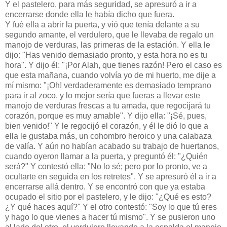
Y el pastelero, para más seguridad, se apresuró a ir a
encerrarse donde ella le había dicho que fuera.
Y fué ella a abrir la puerta, y vió que tenía delante a su
segundo amante, el verdulero, que le llevaba de regalo un
manojo de verduras, las primeras de la estación. Y ella le
dijo: "Has venido demasiado pronto, y esta hora no es tu
hora". Y dijo él: "¡Por Alah, que tienes razón! Pero el caso es
que esta mañana, cuando volvía yo de mi huerto, me dije a
mí mismo: "¡Oh! verdaderamente es demasiado temprano
para ir al zoco, y lo mejor sería que fueras a llevar este
manojo de verduras frescas a tu amada, que regocijará tu
corazón, porque es muy amable". Y dijo ella: "¡Sé, pues,
bien venido!" Y le regocijó el corazón, y él le dió lo que a
ella le gustaba más, un cohombro heroico y una calabaza
de valía. Y aún no habían acabado su trabajo de huertanos,
cuando oyeron llamar a la puerta, y preguntó él: "¿Quién
será?" Y contestó ella: "No lo sé; pero por lo pronto, ve a
ocultarte en seguida en los retretes". Y se apresuró él a ir a
encerrarse allá dentro. Y se encontró con que ya estaba
ocupado el sitio por el pastelero, y le dijo: "¿Qué es esto?
¿Y qué haces aquí?" Y el otro contestó: "Soy lo que tú eres
y hago lo que vienes a hacer tú mismo". Y se pusieron uno