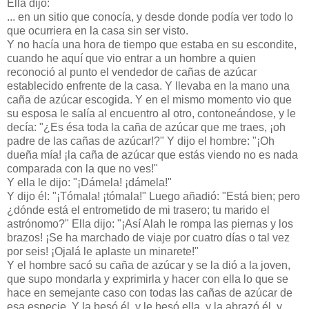
Ella dijo:
... en un sitio que conocía, y desde donde podía ver todo lo
que ocurriera en la casa sin ser visto.
Y no hacía una hora de tiempo que estaba en su escondite,
cuando he aquí que vio entrar a un hombre a quien
reconoció al punto el vendedor de cañas de azúcar
establecido enfrente de la casa. Y llevaba en la mano una
caña de azúcar escogida. Y en el mismo momento vio que
su esposa le salía al encuentro al otro, contoneándose, y le
decía: "¿Es ésa toda la caña de azúcar que me traes, ¡oh
padre de las cañas de azúcar!?" Y dijo el hombre: "¡Oh
dueña mía! ¡la caña de azúcar que estás viendo no es nada
comparada con la que no ves!"
Y ella le dijo: "¡Dámela! ¡dámela!"
Y dijo él: "¡Tómala! ¡tómala!" Luego añadió: "Está bien; pero
¿dónde está el entrometido de mi trasero; tu marido el
astrónomo?" Ella dijo: "¡Así Alah le rompa las piernas y los
brazos! ¡Se ha marchado de viaje por cuatro días o tal vez
por seis! ¡Ojalá le aplaste un minarete!"
Y el hombre sacó su caña de azúcar y se la dió a la joven,
que supo mondarla y exprimirla y hacer con ella lo que se
hace en semejante caso con todas las cañas de azúcar de
esa especie. Y la besó él, y le besó ella, y la abrazó él, y