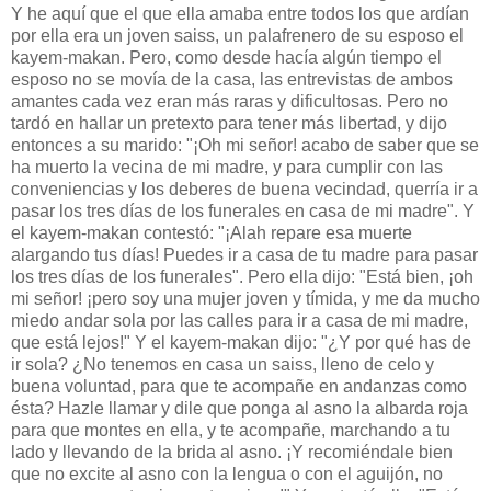
Y he aquí que el que ella amaba entre todos los que ardían
por ella era un joven saiss, un palafrenero de su esposo el
kayem-makan. Pero, como desde hacía algún tiempo el
esposo no se movía de la casa, las entrevistas de ambos
amantes cada vez eran más raras y dificultosas. Pero no
tardó en hallar un pretexto para tener más libertad, y dijo
entonces a su marido: "¡Oh mi señor! acabo de saber que se
ha muerto la vecina de mi madre, y para cumplir con las
conveniencias y los deberes de buena vecindad, querría ir a
pasar los tres días de los funerales en casa de mi madre". Y
el kayem-makan contestó: "¡Alah repare esa muerte
alargando tus días! Puedes ir a casa de tu madre para pasar
los tres días de los funerales". Pero ella dijo: "Está bien, ¡oh
mi señor! ¡pero soy una mujer joven y tímida, y me da mucho
miedo andar sola por las calles para ir a casa de mi madre,
que está lejos!" Y el kayem-makan dijo: "¿Y por qué has de
ir sola? ¿No tenemos en casa un saiss, lleno de celo y
buena voluntad, para que te acompañe en andanzas como
ésta? Hazle llamar y dile que ponga al asno la albarda roja
para que montes en ella, y te acompañe, marchando a tu
lado y llevando de la brida al asno. ¡Y recomiéndale bien
que no excite al asno con la lengua o con el aguijón, no