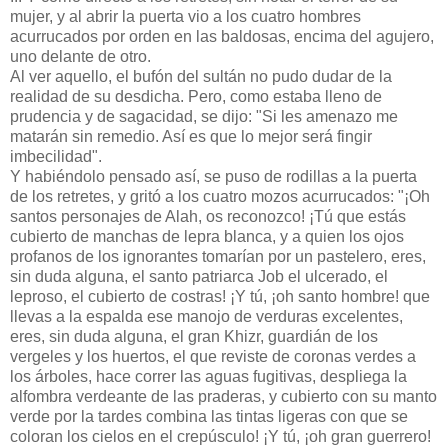
mujer, y al abrir la puerta vio a los cuatro hombres
acurrucados por orden en las baldosas, encima del agujero,
uno delante de otro.
Al ver aquello, el bufón del sultán no pudo dudar de la
realidad de su desdicha. Pero, como estaba lleno de
prudencia y de sagacidad, se dijo: "Si les amenazo me
matarán sin remedio. Así es que lo mejor será fingir
imbecilidad".
Y habiéndolo pensado así, se puso de rodillas a la puerta
de los retretes, y gritó a los cuatro mozos acurrucados: "¡Oh
santos personajes de Alah, os reconozco! ¡Tú que estás
cubierto de manchas de lepra blanca, y a quien los ojos
profanos de los ignorantes tomarían por un pastelero, eres,
sin duda alguna, el santo patriarca Job el ulcerado, el
leproso, el cubierto de costras! ¡Y tú, ¡oh santo hombre! que
llevas a la espalda ese manojo de verduras excelentes,
eres, sin duda alguna, el gran Khizr, guardián de los
vergeles y los huertos, el que reviste de coronas verdes a
los árboles, hace correr las aguas fugitivas, despliega la
alfombra verdeante de las praderas, y cubierto con su manto
verde por la tardes combina las tintas ligeras con que se
coloran los cielos en el crepúsculo! ¡Y tú, ¡oh gran guerrero!