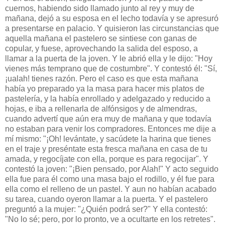
cuernos, habiendo sido llamado junto al rey y muy de
mañana, dejó a su esposa en el lecho todavía y se apresuró
a presentarse en palacio. Y quisieron las circunstancias que
aquella mañana el pastelero se sintiese con ganas de
copular, y fuese, aprovechando la salida del esposo, a
llamar a la puerta de la joven. Y le abrió ella y le dijo: "Hoy
vienes más temprano que de costumbre". Y contestó él: "Sí,
¡ualah! tienes razón. Pero el caso es que esta mañana
había yo preparado ya la masa para hacer mis platos de
pastelería, y la había enrollado y adelgazado y reducido a
hojas, e iba a rellenarla de alfónsigos y de almendras,
cuando advertí que aún era muy de mañana y que todavía
no estaban para venir los compradores. Entonces me dije a
mí mismo: "¡Oh! levántate, y sacúdete la harina que tienes
en el traje y preséntate esta fresca mañana en casa de tu
amada, y regocíjate con ella, porque es para regocijar". Y
contestó la joven: "¡Bien pensado, por Alah!" Y acto seguido
ella fue para él como una masa bajo el rodillo, y él fue para
ella como el relleno de un pastel. Y aun no habían acabado
su tarea, cuando oyeron llamar a la puerta. Y el pastelero
preguntó a la mujer: "¿Quién podrá ser?" Y ella contestó:
"No lo sé; pero, por lo pronto, ve a ocultarte en los retretes".