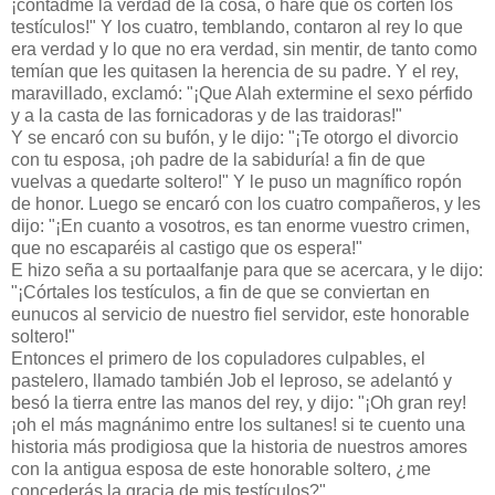
¡contadme la verdad de la cosa, o haré que os corten los
testículos!" Y los cuatro, temblando, contaron al rey lo que
era verdad y lo que no era verdad, sin mentir, de tanto como
temían que les quitasen la herencia de su padre. Y el rey,
maravillado, exclamó: "¡Que Alah extermine el sexo pérfido
y a la casta de las fornicadoras y de las traidoras!"
Y se encaró con su bufón, y le dijo: "¡Te otorgo el divorcio
con tu esposa, ¡oh padre de la sabiduría! a fin de que
vuelvas a quedarte soltero!" Y le puso un magnífico ropón
de honor. Luego se encaró con los cuatro compañeros, y les
dijo: "¡En cuanto a vosotros, es tan enorme vuestro crimen,
que no escaparéis al castigo que os espera!"
E hizo seña a su portaalfanje para que se acercara, y le dijo:
"¡Córtales los testículos, a fin de que se conviertan en
eunucos al servicio de nuestro fiel servidor, este honorable
soltero!"
Entonces el primero de los copuladores culpables, el
pastelero, llamado también Job el leproso, se adelantó y
besó la tierra entre las manos del rey, y dijo: "¡Oh gran rey!
¡oh el más magnánimo entre los sultanes! si te cuento una
historia más prodigiosa que la historia de nuestros amores
con la antigua esposa de este honorable soltero, ¿me
concederás la gracia de mis testículos?"