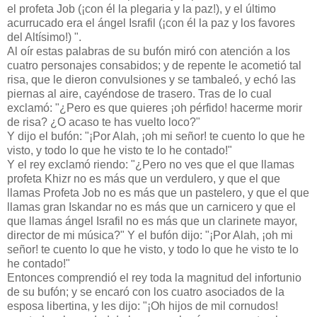
el profeta Job (¡con él la plegaria y la paz!), y el último
acurrucado era el ángel Israfil (¡con él la paz y los favores
del Altísimo!) ".
Al oír estas palabras de su bufón miró con atención a los
cuatro personajes consabidos; y de repente le acometió tal
risa, que le dieron convulsiones y se tambaleó, y echó las
piernas al aire, cayéndose de trasero. Tras de lo cual
exclamó: "¿Pero es que quieres ¡oh pérfido! hacerme morir
de risa? ¿O acaso te has vuelto loco?"
Y dijo el bufón: "¡Por Alah, ¡oh mi señor! te cuento lo que he
visto, y todo lo que he visto te lo he contado!"
Y el rey exclamó riendo: "¿Pero no ves que el que llamas
profeta Khizr no es más que un verdulero, y que el que
llamas Profeta Job no es más que un pastelero, y que el que
llamas gran Iskandar no es más que un carnicero y que el
que llamas ángel Israfil no es más que un clarinete mayor,
director de mi música?" Y el bufón dijo: "¡Por Alah, ¡oh mi
señor! te cuento lo que he visto, y todo lo que he visto te lo
he contado!"
Entonces comprendió el rey toda la magnitud del infortunio
de su bufón; y se encaró con los cuatro asociados de la
esposa libertina, y les dijo: "¡Oh hijos de mil cornudos!