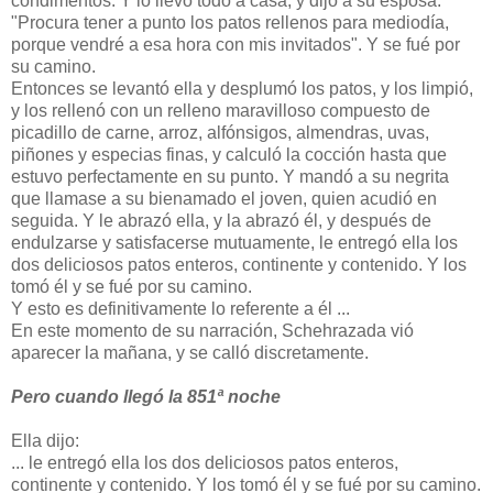
condimentos. Y lo llevó todo a casa, y dijo a su esposa:
"Procura tener a punto los patos rellenos para mediodía,
porque vendré a esa hora con mis invitados". Y se fué por
su camino.
Entonces se levantó ella y desplumó los patos, y los limpió,
y los rellenó con un relleno maravilloso compuesto de
picadillo de carne, arroz, alfónsigos, almendras, uvas,
piñones y especias finas, y calculó la cocción hasta que
estuvo perfectamente en su punto. Y mandó a su negrita
que llamase a su bienamado el joven, quien acudió en
seguida. Y le abrazó ella, y la abrazó él, y después de
endulzarse y satisfacerse mutuamente, le entregó ella los
dos deliciosos patos enteros, continente y contenido. Y los
tomó él y se fué por su camino.
Y esto es definitivamente lo referente a él ...
En este momento de su narración, Schehrazada vió
aparecer la mañana, y se calló discretamente.
Pero cuando llegó la 851ª noche
Ella dijo:
... le entregó ella los dos deliciosos patos enteros,
continente y contenido. Y los tomó él y se fué por su camino.