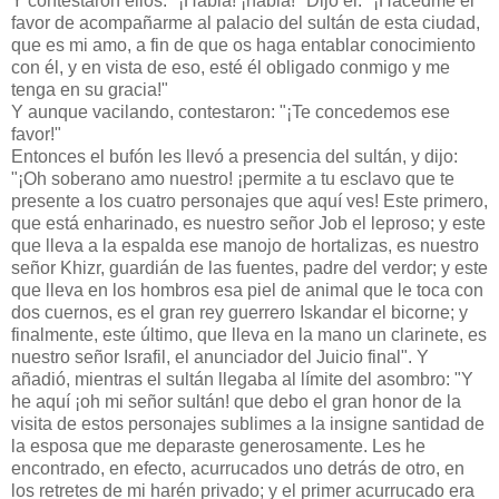
Y contestaron ellos: "¡Habla! ¡habla!" Dijo él: "¡Hacedme el
favor de acompañarme al palacio del sultán de esta ciudad,
que es mi amo, a fin de que os haga entablar conocimiento
con él, y en vista de eso, esté él obligado conmigo y me
tenga en su gracia!"
Y aunque vacilando, contestaron: "¡Te concedemos ese
favor!"
Entonces el bufón les llevó a presencia del sultán, y dijo:
"¡Oh soberano amo nuestro! ¡permite a tu esclavo que te
presente a los cuatro personajes que aquí ves! Este primero,
que está enharinado, es nuestro señor Job el leproso; y este
que lleva a la espalda ese manojo de hortalizas, es nuestro
señor Khizr, guardián de las fuentes, padre del verdor; y este
que lleva en los hombros esa piel de animal que le toca con
dos cuernos, es el gran rey guerrero Iskandar el bicorne; y
finalmente, este último, que lleva en la mano un clarinete, es
nuestro señor Israfil, el anunciador del Juicio final". Y
añadió, mientras el sultán llegaba al límite del asombro: "Y
he aquí ¡oh mi señor sultán! que debo el gran honor de la
visita de estos personajes sublimes a la insigne santidad de
la esposa que me deparaste generosamente. Les he
encontrado, en efecto, acurrucados uno detrás de otro, en
los retretes de mi harén privado; y el primer acurrucado era