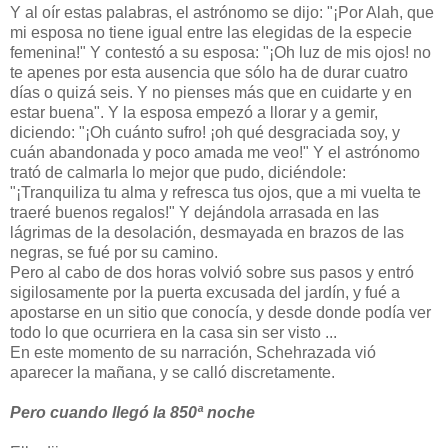
Y al oír estas palabras, el astrónomo se dijo: "¡Por Alah, que
mi esposa no tiene igual entre las elegidas de la especie
femenina!" Y contestó a su esposa: "¡Oh luz de mis ojos! no
te apenes por esta ausencia que sólo ha de durar cuatro
días o quizá seis. Y no pienses más que en cuidarte y en
estar buena". Y la esposa empezó a llorar y a gemir,
diciendo: "¡Oh cuánto sufro! ¡oh qué desgraciada soy, y
cuán abandonada y poco amada me veo!" Y el astrónomo
trató de calmarla lo mejor que pudo, diciéndole:
"¡Tranquiliza tu alma y refresca tus ojos, que a mi vuelta te
traeré buenos regalos!" Y dejándola arrasada en las
lágrimas de la desolación, desmayada en brazos de las
negras, se fué por su camino.
Pero al cabo de dos horas volvió sobre sus pasos y entró
sigilosamente por la puerta excusada del jardín, y fué a
apostarse en un sitio que conocía, y desde donde podía ver
todo lo que ocurriera en la casa sin ser visto ...
En este momento de su narración, Schehrazada vió
aparecer la mañana, y se calló discretamente.
Pero cuando llegó la 850ª noche