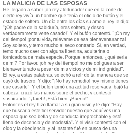
LA MALICIA DE LAS ESPOSAS
He llegado a saber ¡oh rey afortunado! que en la corte de
cierto rey vivía un hombre que tenía el oficio de bufón y el
estado de soltero. Un día entre los días su amo el rey le dijo:
"¡Oh padre de la sabiduría, eres soltero, y deseo
verdaderamente verte casado!" Y el bufón contestó. "¡Oh rey
del tiempo! ¡por tu vida, relévame de esa bienaventuranza!
Soy soltero, y temo mucho al sexo contrario. Sí, en verdad,
temo mucho caer con alguna libertina, adulterina o
fornicadora de mala especie. Porque, entonces, ¿qué sería
de mí? Por favor, ¡oh rey del tiempo! no me obligues a ser
bienaventurado a pesar de mis vicios y de mi indignidad".
El rey, a estas palabras, se echó a reír de tal manera que se
cayó de trasero. Y dijo: "¡No hay remedio! hoy mismo tienes
que casarte". Y el bufón tomó una actitud reservada, bajó la
cabeza, cruzó las manos sobre el pecho, y contestó
suspirando: "¡Taieb! ¡Está bien! ¡Bueno!"
Entonces el rey hizo llamar a su gran visir, y le dijo: "Hay
que buscar a este fiel servidor nuestro que aquí ves una
esposa que sea bella y de conducta irreprochable y esté
llena de decencia y de modestia". Y el visir contestó con el
oído y la obediencia, y al instante fué en busca de una