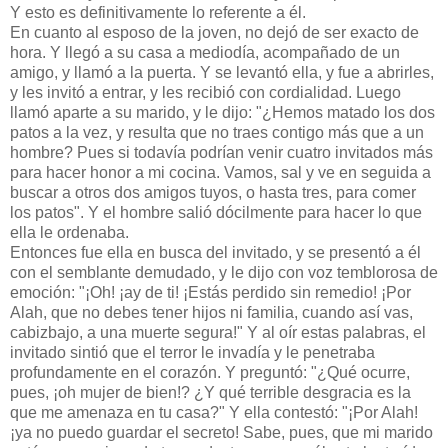
Y esto es definitivamente lo referente a él.
En cuanto al esposo de la joven, no dejó de ser exacto de
hora. Y llegó a su casa a mediodía, acompañado de un
amigo, y llamó a la puerta. Y se levantó ella, y fue a abrirles,
y les invitó a entrar, y les recibió con cordialidad. Luego
llamó aparte a su marido, y le dijo: "¿Hemos matado los dos
patos a la vez, y resulta que no traes contigo más que a un
hombre? Pues si todavía podrían venir cuatro invitados más
para hacer honor a mi cocina. Vamos, sal y ve en seguida a
buscar a otros dos amigos tuyos, o hasta tres, para comer
los patos". Y el hombre salió dócilmente para hacer lo que
ella le ordenaba.
Entonces fue ella en busca del invitado, y se presentó a él
con el semblante demudado, y le dijo con voz temblorosa de
emoción: "¡Oh! ¡ay de ti! ¡Estás perdido sin remedio! ¡Por
Alah, que no debes tener hijos ni familia, cuando así vas,
cabizbajo, a una muerte segura!" Y al oír estas palabras, el
invitado sintió que el terror le invadía y le penetraba
profundamente en el corazón. Y preguntó: "¿Qué ocurre,
pues, ¡oh mujer de bien!? ¿Y qué terrible desgracia es la
que me amenaza en tu casa?" Y ella contestó: "¡Por Alah!
¡ya no puedo guardar el secreto! Sabe, pues, que mi marido