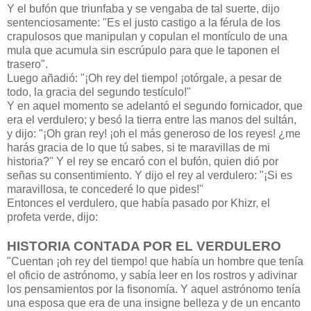
Y el bufón que triunfaba y se vengaba de tal suerte, dijo
sentenciosamente: "Es el justo castigo a la férula de los
crapulosos que manipulan y copulan el montículo de una
mula que acumula sin escrúpulo para que le taponen el
trasero".
Luego añadió: "¡Oh rey del tiempo! ¡otórgale, a pesar de
todo, la gracia del segundo testículo!"
Y en aquel momento se adelantó el segundo fornicador, que
era el verdulero; y besó la tierra entre las manos del sultán,
y dijo: "¡Oh gran rey! ¡oh el más generoso de los reyes! ¿me
harás gracia de lo que tú sabes, si te maravillas de mi
historia?" Y el rey se encaró con el bufón, quien dió por
señas su consentimiento. Y dijo el rey al verdulero: "¡Si es
maravillosa, te concederé lo que pides!"
Entonces el verdulero, que había pasado por Khizr, el
profeta verde, dijo:
HISTORIA CONTADA POR EL VERDULERO
"Cuentan ¡oh rey del tiempo! que había un hombre que tenía
el oficio de astrónomo, y sabía leer en los rostros y adivinar
los pensamientos por la fisonomía. Y aquel astrónomo tenía
una esposa que era de una insigne belleza y de un encanto