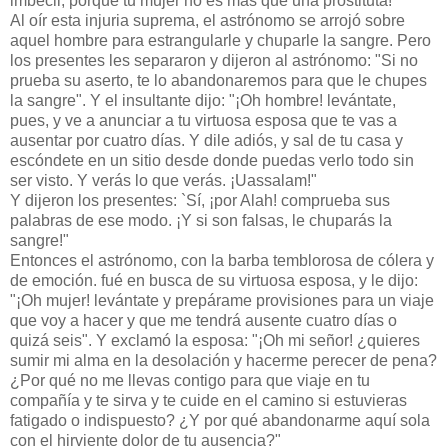
imbécil, porque tu mujer no es más que una prostituta!"
Al oír esta injuria suprema, el astrónomo se arrojó sobre
aquel hombre para estrangularle y chuparle la sangre. Pero
los presentes les separaron y dijeron al astrónomo: "Si no
prueba su aserto, te lo abandonaremos para que le chupes
la sangre". Y el insultante dijo: "¡Oh hombre! levántate,
pues, y ve a anunciar a tu virtuosa esposa que te vas a
ausentar por cuatro días. Y dile adiós, y sal de tu casa y
escóndete en un sitio desde donde puedas verlo todo sin
ser visto. Y verás lo que verás. ¡Uassalam!"
Y dijeron los presentes: `Sí, ¡por Alah! comprueba sus
palabras de ese modo. ¡Y si son falsas, le chuparás la
sangre!"
Entonces el astrónomo, con la barba temblorosa de cólera y
de emoción. fué en busca de su virtuosa esposa, y le dijo:
"¡Oh mujer! levántate y prepárame provisiones para un viaje
que voy a hacer y que me tendrá ausente cuatro días o
quizá seis". Y exclamó la esposa: "¡Oh mi señor! ¿quieres
sumir mi alma en la desolación y hacerme perecer de pena?
¿Por qué no me llevas contigo para que viaje en tu
compañía y te sirva y te cuide en el camino si estuvieras
fatigado o indispuesto? ¿Y por qué abandonarme aquí sola
con el hirviente dolor de tu ausencia?"