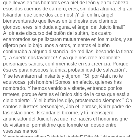
que llevas en tus hombros esa piel de león y en tu cabeza
esos dos cuernos de carnero, eres, sin duda alguna, el gran
Iskandar, que tiene dos cuernos! ¡Y tú, en fin, ángel
bienaventurado que llevas en tu diestra ese clarinete
glorioso, eres, sin duda alguna, el ángel del Juicio final!"
Al oír este discurso del bufón del sultán, los cuatro
enamorados se pellizcaron mutuamente en los muslos, y se
dijeron por lo bajo unos a otros, mientras el bufón
continuaba a alguna distancia, de rodillas, besando la tierra:
"¡La suerte nos favorece! Y ya que nos cree realmente
personajes santos, confirmémosle en su creencia. Porque
ésa es para nosotros la única probabilidad de salvación".
Y se levantaron al instante y dijeron: "Sí, por Alah, no te
equivocas, ¡oh hombre! Somos, en efecto, quienes has
nombrado. Y hemos venido a visitarte, entrando por los
retretes, porque éste es el único sitio de la casa que está a
cielo abierto". Y el bufón les dijo, prosternado siempre: "¡Oh
santos e ilustres personajes, Job el leproso, Khizr padre de
las estaciones, Iskandar el bicorne, y tú, mensajero
anunciador del Juicio! ¡ya que me hacéis el honor insigne
de visitarme, permitidme que formule un deseo entre
vuestras manos!"