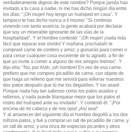
verdaderamente dignos de este nombre? Porque jamás has
invitado a tu casa a nadie, ni me has dicho ningún día entre
los días: "¡Oh mujer! hoy tengo un huésped en casa". Y
tampoco te has dicho nunca a ti mismo: "Si continúo
viviendo con tanta avaricia, la gente acabará por declarar
que soy un miserable ignorante de las vías de la
hospitalidad". Y el hombre contestó: "¡Oh mujer! ¡nada más
fácil que reparar ese olvido! Y mañana ¡inschalah! te
compraré carne de cordero y arroz; y guisarás para comer o
para cenar cualquier cosa excelente de tu agrado, a fin de
que yo invite a comer a alguno de mis amigos íntimos". Y
dijo ella: "No, por Alah, ¡oh hombre! En vez de esa carne,
prefiero que me compres picadillo de carne, con objeto de
que haga un relleno que me servirá para rellenar nuestros
dos patos después que tú me los degüelles. Y los asaré.
Porque nada hay tan sabroso como los patos asados y
rellenos, y nada puede blanquear mejor que los patos el
rostro del huésped ante su invitado". Y contestó él: "¡Por
encima de mi cabeza y de mis ojos! ¡Así sea!"
Y al amanecer del siguiente día el hombre degolló a los dos
rollizos patos, y fué a comprar un ratl de picadillo de carne, y
un ratl de arroz, y una onza de especias picantes y otros