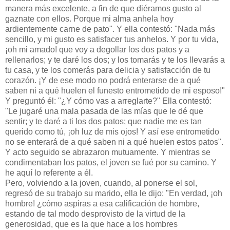
manera más excelente, a fin de que diéramos gusto al
gaznate con ellos. Porque mi alma anhela hoy
ardientemente carne de pato". Y ella contestó: "Nada más
sencillo, y mi gusto es satisfacer tus anhelos. Y por tu vida,
¡oh mi amado! que voy a degollar los dos patos y a
rellenarlos; y te daré los dos; y los tomarás y te los llevarás a
tu casa, y te los comerás para delicia y satisfacción de tu
corazón. ¡Y de ese modo no podrá enterarse de a qué
saben ni a qué huelen el funesto entrometido de mi esposo!"
Y preguntó él: "¿Y cómo vas a arreglarte?" Ella contestó:
"Le jugaré una mala pasada de las mías que le dé que
sentir; y te daré a ti los dos patos; que nadie me es tan
querido como tú, ¡oh luz de mis ojos! Y así ese entrometido
no se enterará de a qué saben ni a qué huelen estos patos".
Y acto seguido se abrazaron mutuamente. Y mientras se
condimentaban los patos, el joven se fué por su camino. Y
he aquí lo referente a él.
Pero, volviendo a la joven, cuando, al ponerse el sol,
regresó de su trabajo su marido, ella le dijo: "En verdad, ¡oh
hombre! ¿cómo aspiras a esa calificación de hombre,
estando de tal modo desprovisto de la virtud de la
generosidad, que es la que hace a los hombres