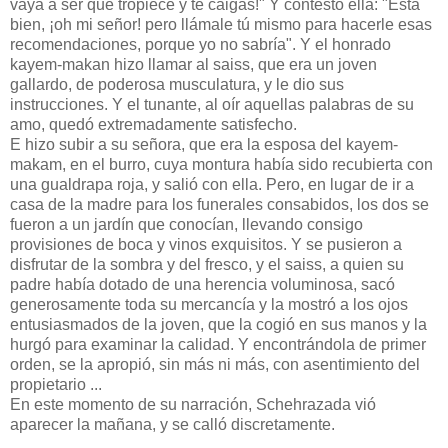
vaya a ser que tropiece y te caigas!" Y contestó ella: "Está
bien, ¡oh mi señor! pero llámale tú mismo para hacerle esas
recomendaciones, porque yo no sabría". Y el honrado
kayem-makan hizo llamar al saiss, que era un joven
gallardo, de poderosa musculatura, y le dio sus
instrucciones. Y el tunante, al oír aquellas palabras de su
amo, quedó extremadamente satisfecho.
E hizo subir a su señora, que era la esposa del kayem-
makam, en el burro, cuya montura había sido recubierta con
una gualdrapa roja, y salió con ella. Pero, en lugar de ir a
casa de la madre para los funerales consabidos, los dos se
fueron a un jardín que conocían, llevando consigo
provisiones de boca y vinos exquisitos. Y se pusieron a
disfrutar de la sombra y del fresco, y el saiss, a quien su
padre había dotado de una herencia voluminosa, sacó
generosamente toda su mercancía y la mostró a los ojos
entusiasmados de la joven, que la cogió en sus manos y la
hurgó para examinar la calidad. Y encontrándola de primer
orden, se la apropió, sin más ni más, con asentimiento del
propietario ...
En este momento de su narración, Schehrazada vió
aparecer la mañana, y se calló discretamente.