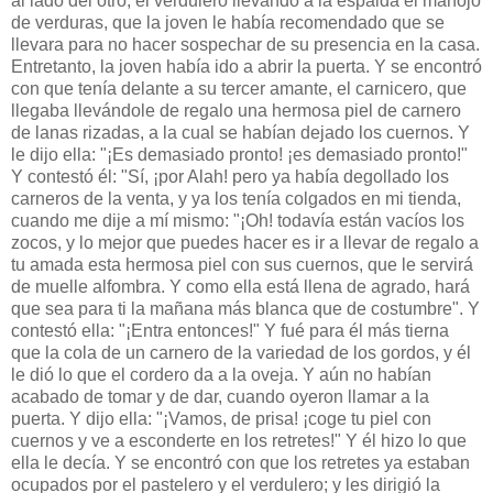
al lado del otro, el verdulero llevando a la espalda el manojo
de verduras, que la joven le había recomendado que se
llevara para no hacer sospechar de su presencia en la casa.
Entretanto, la joven había ido a abrir la puerta. Y se encontró
con que tenía delante a su tercer amante, el carnicero, que
llegaba llevándole de regalo una hermosa piel de carnero
de lanas rizadas, a la cual se habían dejado los cuernos. Y
le dijo ella: "¡Es demasiado pronto! ¡es demasiado pronto!"
Y contestó él: "Sí, ¡por Alah! pero ya había degollado los
carneros de la venta, y ya los tenía colgados en mi tienda,
cuando me dije a mí mismo: "¡Oh! todavía están vacíos los
zocos, y lo mejor que puedes hacer es ir a llevar de regalo a
tu amada esta hermosa piel con sus cuernos, que le servirá
de muelle alfombra. Y como ella está llena de agrado, hará
que sea para ti la mañana más blanca que de costumbre". Y
contestó ella: "¡Entra entonces!" Y fué para él más tierna
que la cola de un carnero de la variedad de los gordos, y él
le dió lo que el cordero da a la oveja. Y aún no habían
acabado de tomar y de dar, cuando oyeron llamar a la
puerta. Y dijo ella: "¡Vamos, de prisa! ¡coge tu piel con
cuernos y ve a esconderte en los retretes!" Y él hizo lo que
ella le decía. Y se encontró con que los retretes ya estaban
ocupados por el pastelero y el verdulero; y les dirigió la