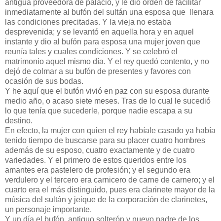
antigua proveedora de palacio, y le dió orden de facilitar
inmediatamente al bufón del sultán una esposa que llenara
las condiciones precitadas. Y la vieja no estaba
desprevenida; y se levantó en aquella hora y en aquel
instante y dio al bufón para esposa una mujer joven que
reunía tales y cuales condiciones. Y se celebró el
matrimonio aquel mismo día. Y el rey quedó contento, y no
dejó de colmar a su bufón de presentes y favores con
ocasión de sus bodas.
Y he aquí que el bufón vivió en paz con su esposa durante
medio año, o acaso siete meses. Tras de lo cual le sucedió
lo que tenía que sucederle, porque nadie escapa a su
destino.
En efecto, la mujer con quien el rey habíale casado ya había
tenido tiempo de buscarse para su placer cuatro hombres
además de su esposo, cuatro exactamente y de cuatro
variedades. Y el primero de estos queridos entre los
amantes era pastelero de profesión; y el segundo era
verdulero y el tercero era carnicero de carne de carnero; y el
cuarto era el más distinguido, pues era clarinete mayor de la
música del sultán y jeique de la corporación de clarinetes,
un personaje importante.
Y un día el bufón, antiguo solterón y nuevo padre de los