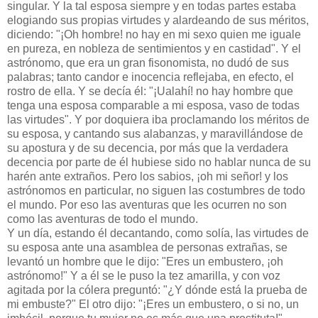
singular. Y la tal esposa siempre y en todas partes estaba
elogiando sus propias virtudes y alardeando de sus méritos,
diciendo: "¡Oh hombre! no hay en mi sexo quien me iguale
en pureza, en nobleza de sentimientos y en castidad". Y el
astrónomo, que era un gran fisonomista, no dudó de sus
palabras; tanto candor e inocencia reflejaba, en efecto, el
rostro de ella. Y se decía él: "¡Ualahí! no hay hombre que
tenga una esposa comparable a mi esposa, vaso de todas
las virtudes". Y por doquiera iba proclamando los méritos de
su esposa, y cantando sus alabanzas, y maravillándose de
su apostura y de su decencia, por más que la verdadera
decencia por parte de él hubiese sido no hablar nunca de su
harén ante extraños. Pero los sabios, ¡oh mi señor! y los
astrónomos en particular, no siguen las costumbres de todo
el mundo. Por eso las aventuras que les ocurren no son
como las aventuras de todo el mundo.
Y un día, estando él decantando, como solía, las virtudes de
su esposa ante una asamblea de personas extrañas, se
levantó un hombre que le dijo: "Eres un embustero, ¡oh
astrónomo!" Y a él se le puso la tez amarilla, y con voz
agitada por la cólera preguntó: "¿Y dónde está la prueba de
mi embuste?" El otro dijo: "¡Eres un embustero, o si no, un