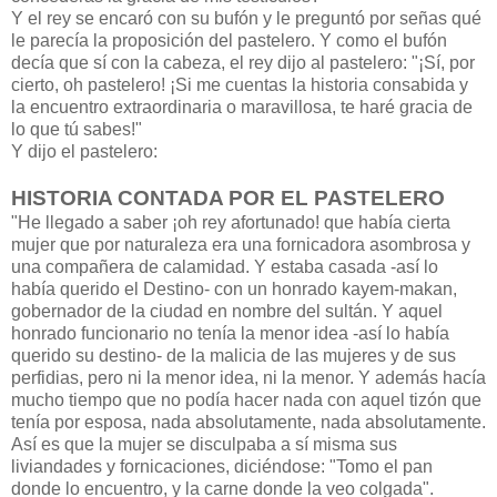
Y el rey se encaró con su bufón y le preguntó por señas qué
le parecía la proposición del pastelero. Y como el bufón
decía que sí con la cabeza, el rey dijo al pastelero: "¡Sí, por
cierto, oh pastelero! ¡Si me cuentas la historia consabida y
la encuentro extraordinaria o maravillosa, te haré gracia de
lo que tú sabes!"
Y dijo el pastelero:
HISTORIA CONTADA POR EL PASTELERO
"He llegado a saber ¡oh rey afortunado! que había cierta
mujer que por naturaleza era una fornicadora asombrosa y
una compañera de calamidad. Y estaba casada -así lo
había querido el Destino- con un honrado kayem-makan,
gobernador de la ciudad en nombre del sultán. Y aquel
honrado funcionario no tenía la menor idea -así lo había
querido su destino- de la malicia de las mujeres y de sus
perfidias, pero ni la menor idea, ni la menor. Y además hacía
mucho tiempo que no podía hacer nada con aquel tizón que
tenía por esposa, nada absolutamente, nada absolutamente.
Así es que la mujer se disculpaba a sí misma sus
liviandades y fornicaciones, diciéndose: "Tomo el pan
donde lo encuentro, y la carne donde la veo colgada".