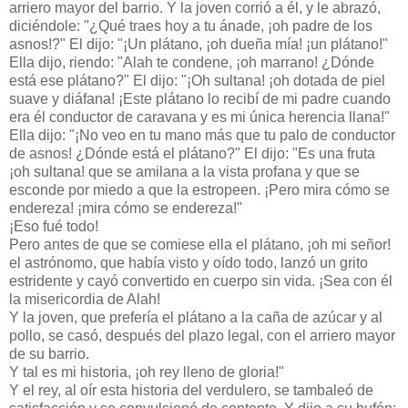
arriero mayor del barrio. Y la joven corrió a él, y le abrazó,
diciéndole: "¿Qué traes hoy a tu ánade, ¡oh padre de los
asnos!?" El dijo: "¡Un plátano, ¡oh dueña mía! ¡un plátano!"
Ella dijo, riendo: "Alah te condene, ¡oh marrano! ¿Dónde
está ese plátano?" El dijo: "¡Oh sultana! ¡oh dotada de piel
suave y diáfana! ¡Este plátano lo recibí de mi padre cuando
era él conductor de caravana y es mi única herencia llana!"
Ella dijo: "¡No veo en tu mano más que tu palo de conductor
de asnos! ¿Dónde está el plátano?" El dijo: "Es una fruta
¡oh sultana! que se amilana a la vista profana y que se
esconde por miedo a que la estropeen. ¡Pero mira cómo se
endereza! ¡mira cómo se endereza!"
¡Eso fué todo!
Pero antes de que se comiese ella el plátano, ¡oh mi señor!
el astrónomo, que había visto y oído todo, lanzó un grito
estridente y cayó convertido en cuerpo sin vida. ¡Sea con él
la misericordia de Alah!
Y la joven, que prefería el plátano a la caña de azúcar y al
pollo, se casó, después del plazo legal, con el arriero mayor
de su barrio.
Y tal es mi historia, ¡oh rey lleno de gloria!"
Y el rey, al oír esta historia del verdulero, se tambaleó de