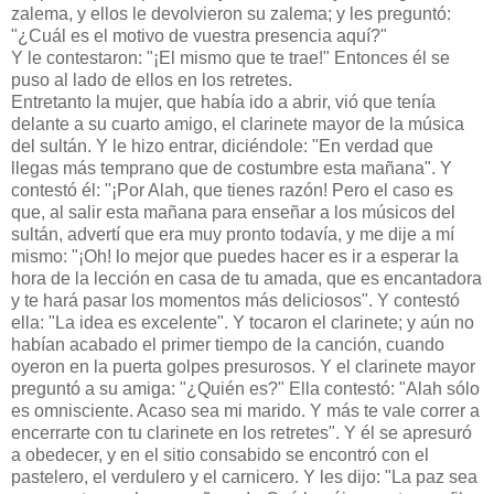
zalema, y ellos le devolvieron su zalema; y les preguntó:
"¿Cuál es el motivo de vuestra presencia aquí?"
Y le contestaron: "¡El mismo que te trae!" Entonces él se
puso al lado de ellos en los retretes.
Entretanto la mujer, que había ido a abrir, vió que tenía
delante a su cuarto amigo, el clarinete mayor de la música
del sultán. Y le hizo entrar, diciéndole: "En verdad que
llegas más temprano que de costumbre esta mañana". Y
contestó él: "¡Por Alah, que tienes razón! Pero el caso es
que, al salir esta mañana para enseñar a los músicos del
sultán, advertí que era muy pronto todavía, y me dije a mí
mismo: "¡Oh! lo mejor que puedes hacer es ir a esperar la
hora de la lección en casa de tu amada, que es encantadora
y te hará pasar los momentos más deliciosos". Y contestó
ella: "La idea es excelente". Y tocaron el clarinete; y aún no
habían acabado el primer tiempo de la canción, cuando
oyeron en la puerta golpes presurosos. Y el clarinete mayor
preguntó a su amiga: "¿Quién es?" Ella contestó: "Alah sólo
es omnisciente. Acaso sea mi marido. Y más te vale correr a
encerrarte con tu clarinete en los retretes". Y él se apresuró
a obedecer, y en el sitio consabido se encontró con el
pastelero, el verdulero y el carnicero. Y les dijo: "La paz sea