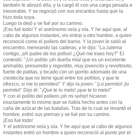
también le abrazó ella, y la cargó él con una carga pesada e
inexorable. Y se regocijó con sus encantos hasta que la
hizo toda suya.
Luego la dejó y se fué por su camino.
¡Eso fué todo! Y el astrónomo veía y oía. Y he aquí que, al
cabo de algunos instantes, vio entrar a otro hombre, a quien
reconoció como el pollero del barrio. Y la joven le salió al
encuentro, meneando las caderas, y le dijo: "La zalema
contigo, ¡oh padre de los pollos! ¿Qué me traes hoy?" El
contestó: "¡Un pollito ¡oh dueña mía! que es un excelente
animalito, presumido y regordito, muy jovencito y revoltosito,
fuerte de patitas, y tocado con un gorrito adornado de una
crestecita que no tiene igual entre los pollitos, y que te
ofrezco, si me lo permites!" Y dijo la joven: "¡Lo permito! ¡lo
permito!" Dijo él: "¡Que te lo meto! ¡que te lo meto!"
Y con el pollito del pollero ¡oh mi señor! hicieron
exactamente lo mismo que se había hecho antes con la
caña de azúcar de las batallas. Tras de lo cual se levantó el
hombre, estiró sus piernas y se fué por su camino.
¡Eso fué todo!
Y el astrónomo veía y oía. Y he aquí que al cabo de algunos
instantes entró un hombre a quien reconoció al punto por el