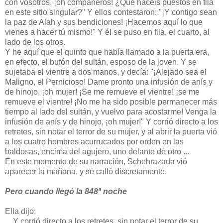
con vosotros, ¡oh compañeros! ¿Qué hacéis puestos en fila
en este sitio singular?" Y ellos contestaron: "¡Y contigo sean
la paz de Alah y sus bendiciones! ¡Hacemos aquí lo que
vienes a hacer tú mismo!" Y él se puso en fila, el cuarto, al
lado de los otros.
Y he aquí que el quinto que había llamado a la puerta era,
en efecto, el bufón del sultán, esposo de la joven. Y se
sujetaba el vientre a dos manos, y decía: "¡Alejado sea el
Maligno, el Pernicioso! Dame pronto una infusión de anís y
de hinojo, ¡oh mujer! ¡Se me remueve el vientre! ¡se me
remueve el vientre! ¡No me ha sido posible permanecer más
tiempo al lado del sultán, y vuelvo para acostarme! Venga la
infusión de anís y de hinojo, ¡oh mujer!" Y corrió directo a los
retretes, sin notar el terror de su mujer, y al abrir la puerta vió
a los cuatro hombres acurrucados por orden en las
baldosas, encima del agujero, uno delante de otro ...
En este momento de su narración, Schehrazada vió
aparecer la mañana, y se calló discretamente.
Pero cuando llegó la 848ª noche
Ella dijo:
... Y corrió directo a los retretes, sin notar el terror de su