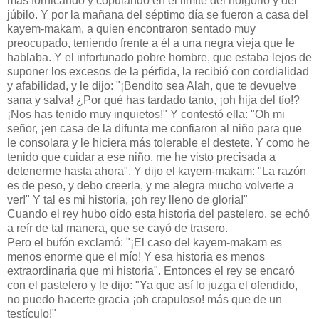
más fornicando y copulando en el límite del holgorio y del
júbilo. Y por la mañana del séptimo día se fueron a casa del
kayem-makam, a quien encontraron sentado muy
preocupado, teniendo frente a él a una negra vieja que le
hablaba. Y el infortunado pobre hombre, que estaba lejos de
suponer los excesos de la pérfida, la recibió con cordialidad
y afabilidad, y le dijo: "¡Bendito sea Alah, que te devuelve
sana y salva! ¿Por qué has tardado tanto, ¡oh hija del tío!?
¡Nos has tenido muy inquietos!" Y contestó ella: "Oh mi
señor, ¡en casa de la difunta me confiaron al niño para que
le consolara y le hiciera más tolerable el destete. Y como he
tenido que cuidar a ese niño, me he visto precisada a
detenerme hasta ahora". Y dijo el kayem-makam: "La razón
es de peso, y debo creerla, y me alegra mucho volverte a
ver!" Y tal es mi historia, ¡oh rey lleno de gloria!"
Cuando el rey hubo oído esta historia del pastelero, se echó
a reír de tal manera, que se cayó de trasero.
Pero el bufón exclamó: "¡El caso del kayem-makam es
menos enorme que el mío! Y esa historia es menos
extraordinaria que mi historia". Entonces el rey se encaró
con el pastelero y le dijo: "Ya que así lo juzga el ofendido,
no puedo hacerte gracia ¡oh crapuloso! más que de un
testículo!"