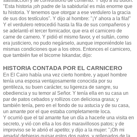
satisfacción y se convulsionó de contento. Y dijo a su bufón:
"Esta historia ¡oh padre de la sabiduría! es más enorme que
tu historia. Y tenemos que otorgar a ese verdulero la gracia
de sus dos testículos". Y dijo al hombre: "¡Y ahora a la fila!"
Y el verdulero retrocedió hasta la fila de sus compañeros y
se adelantó el tercer fornicador, que era el carnicero de
carne de carnero. Y pidió el mismo favor, y el sultán, como
era justiciero, no pudo negárselo, aunque imponiéndole las
mismas condiciones que a los otros. Entonces el carnicero,
que también fue el bicorne Iskandar, dijo:
HISTORIA CONTADA POR EL CARNICERO
En El Cairo había una vez cierto hombre, y aquel hombre
tenía una esposa ventajosamente conocida por su
gentileza, su buen carácter, su ligereza de sangre, su
obediencia y su temor al Señor. Y tenía ella en su casa un
par de patos cebados y rollizos con deliciosa grasa; y
también tenía, pero en el fondo de su astucia y de su casa,
un amante por el que estaba completamente loca.
Y ocurrió que el tal amante fue un día a hacerle una visita en
secreto, y vió con ella a los dos maravillosos patos; y de
improviso se le abrió el apetito; y dijo a la mujer: "¡Oh mi
amada! debieras guisar estos dos patos, y rellenarlos de la