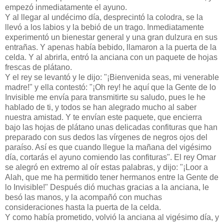
empezó inmediatamente el ayuno.
Y al llegar al undécimo día, desprecintó la colodra, se la
llevó a los labios y la bebió de un trago. Inmediatamente
experimentó un bienestar general y una gran dulzura en sus
entrañas. Y apenas había bebido, llamaron a la puerta de la
celda. Y al abrirla, entró la anciana con un paquete de hojas
frescas de plátano.
Y el rey se levantó y le dijo: "¡Bienvenida seas, mi venerable
madre!" y ella contestó: "¡Oh rey! he aquí que la Gente de lo
Invisible me envía para transmitirte su saludo, pues le he
hablado de ti, y todos se han alegrado mucho al saber
nuestra amistad. Y te envían este paquete, que encierra
bajo las hojas de plátano unas delicadas confituras que han
preparado con sus dedos las vírgenes de negros ojos del
paraíso. Así es que cuando llegue la mañana del vigésimo
día, cortarás el ayuno comiendo las confituras". El rey Omar
se alegró en extremo al oír estas palabras, y dijo: "¡Loor a
Alah, que me ha permitido tener hermanos entre la Gente de
lo Invisible!" Después dió muchas gracias a la anciana, le
besó las manos, y la acompañó con muchas
consideraciones hasta la puerta de la celda.
Y como había prometido, volvió la anciana al vigésimo día, y