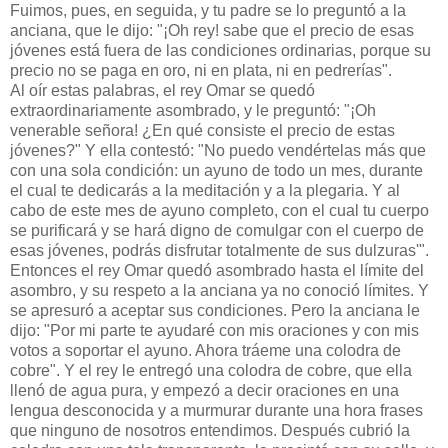
Fuimos, pues, en seguida, y tu padre se lo preguntó a la
anciana, que le dijo: "¡Oh rey! sabe que el precio de esas
jóvenes está fuera de las condiciones ordinarias, porque su
precio no se paga en oro, ni en plata, ni en pedrerías".
Al oír estas palabras, el rey Omar se quedó
extraordinariamente asombrado, y le preguntó: "¡Oh
venerable señora! ¿En qué consiste el precio de estas
jóvenes?" Y ella contestó: "No puedo vendértelas más que
con una sola condición: un ayuno de todo un mes, durante
el cual te dedicarás a la meditación y a la plegaria. Y al
cabo de este mes de ayuno completo, con el cual tu cuerpo
se purificará y se hará digno de comulgar con el cuerpo de
esas jóvenes, podrás disfrutar totalmente de sus dulzuras'".
Entonces el rey Omar quedó asombrado hasta el límite del
asombro, y su respeto a la anciana ya no conoció límites. Y
se apresuró a aceptar sus condiciones. Pero la anciana le
dijo: "Por mi parte te ayudaré con mis oraciones y con mis
votos a soportar el ayuno. Ahora tráeme una colodra de
cobre". Y el rey le entregó una colodra de cobre, que ella
llenó de agua pura, y empezó a decir oraciones en una
lengua desconocida y a murmurar durante una hora frases
que ninguno de nosotros entendimos. Después cubrió la