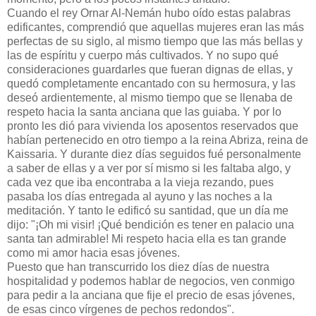
Cuando el rey Ornar Al-Nemán hubo oído estas palabras
edificantes, comprendió que aquellas mujeres eran las más
perfectas de su siglo, al mismo tiempo que las más bellas y
las de espíritu y cuerpo más cultivados. Y no supo qué
consideraciones guardarles que fueran dignas de ellas, y
quedó completamente encantado con su hermosura, y las
deseó ardientemente, al mismo tiempo que se llenaba de
respeto hacia la santa anciana que las guiaba. Y por lo
pronto les dió para vivienda los aposentos reservados que
habían pertenecido en otro tiempo a la reina Abriza, reina de
Kaissaria. Y durante diez días seguidos fué personalmente
a saber de ellas y a ver por sí mismo si les faltaba algo, y
cada vez que iba encontraba a la vieja rezando, pues
pasaba los días entregada al ayuno y las noches a la
meditación. Y tanto le edificó su santidad, que un día me
dijo: "¡Oh mi visir! ¡Qué bendición es tener en palacio una
santa tan admirable! Mi respeto hacia ella es tan grande
como mi amor hacia esas jóvenes.
Puesto que han transcurrido los diez días de nuestra
hospitalidad y podemos hablar de negocios, ven conmigo
para pedir a la anciana que fije el precio de esas jóvenes,
de esas cinco vírgenes de pechos redondos".