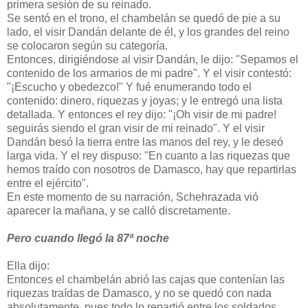
primera sesión de su reinado.
Se sentó en el trono, el chambelán se quedó de pie a su
lado, el visir Dandán delante de él, y los grandes del reino
se colocaron según su categoría.
Entonces, dirigiéndose al visir Dandán, le dijo: "Sepamos el
contenido de los armarios de mi padre". Y el visir contestó:
"¡Escucho y obedezco!" Y fué enumerando todo el
contenido: dinero, riquezas y joyas; y le entregó una lista
detallada. Y entonces el rey dijo: "¡Oh visir de mi padre!
seguirás siendo el gran visir de mi reinado". Y el visir
Dandán besó la tierra entre las manos del rey, y le deseó
larga vida. Y el rey dispuso: "En cuanto a las riquezas que
hemos traído con nosotros de Damasco, hay que repartirlas
entre el ejército".
En este momento de su narración, Schehrazada vió
aparecer la mañana, y se calló discretamente.
Pero cuando llegó la 87ª noche
Ella dijo:
Entonces el chambelán abrió las cajas que contenían las
riquezas traídas de Damasco, y no se quedó con nada
absolutamente, pues todo lo repartió entre los soldados,