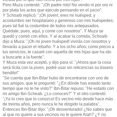
Pero Muza contestó: "¡Oh padre mío! No vendo ni por oro ni
por plata los actos que ejecuto pensando en el juicio”.
Y Schoaib replicó: "¡Oh joven!, eres mi huésped, y
acostumbro ser hospitalario y generoso con mis huéspedes;
pues tal fué la costumbre de todos mis antepasados.
Quédate, pues, aquí, y come con nosotros". Y Muza se
quedó y comió con ellos. Y al acabar la comida, Schoaib
dijo a Muza: "¡Oh mi joven huésped! vivirás con nosotros y
llevarás a pacer el rebaño. Y a los ocho años; como precio a
tus servicios, te casaré con aquella de mis hijas que ha ido
a buscarte a la fuente".
Y Muza esta vez aceptó, y dijo para sí: "¡Ahora que la cosa
será lícita con la joven, podré usar sin reticencias su trasero
bendito!"
"Se cuenta que Ibn-Bitar hubo de encontrarse con uno de
sus amigos, que le preguntó: "¿En dónde has estado tanto
tiempo que no te he visto?" Ibn-Bitar repuso: "He estado con
mi amigo Ibn-Scheab. ¿Lo conoces?" Y el otro contestó:
"¡Ya lo creo que lo conozco! Es vecino mío desde hace más
de treinta años, pero nunca le he dirigido la palabra".
Entonces Ibn-Bitar dijo: "¡Oh desventurado! ¿No sabes que
al que no quiere a sus vecinos no le quiere Alah? ¿Y no