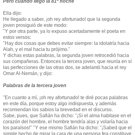
Pero cuando llegó la 81ª noche
Ella dijo:
He llegado a saber, ¡oh rey afortunado! que la segunda
joven prosiguió de este modo:
"Y por otra parte, ya lo expuso acertadamente el poeta en
estos versos:
"Hay dos cosas que debes evitar siempre: la idolatría hacia
Alah, y el mal hacia tu prójimo."
Y dichas estas palabras, la segunda joven retrocedió hacia
sus compañeras. Entonces la tercera joven, que reunía en sí
las perfecciones de las otras dos, se adelantó hacia el rey
Omar Al-Nemán, y dijo:
Palabras de la tercera joven
"En cuanto a mí, ¡oh rey afortunado! te diré pocas palabras
en este día, porque estoy algo indispuesta, y además
recomiendan los sabios la brevedad en el discurso.
Sabe, pues, que Safián ha dicho: "¡Si el alma habitase en el
corazón del hombre, el hombre tendría alas y volaría hacia
los paraísos!" "Y ese mismo Safián ha dicho: "¡Sabed que el
simple hecho de mirar la cara de una persona fea constituye