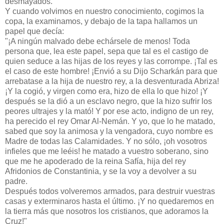
desmayados.
Y cuando volvimos en nuestro conocimiento, cogimos la
copa, la examinamos, y debajo de la tapa hallamos un
papel que decía:
"¡A ningún malvado debe echársele de menos! Toda
persona que, lea este papel, sepa que tal es el castigo de
quien seduce a las hijas de los reyes y las corrompe. ¡Tal es
el caso de este hombre! ¡Envió a su Dijo Scharkán para que
arrebatase a la hija de nuestro rey, a la desventurada Abriza!
¡Y la cogió, y virgen como era, hizo de ella lo que hizo! ¡Y
después se la dió a un esclavo negro, que la hizo sufrir los
peores ultrajes y la mató! Y por ese acto, indigno de un rey,
ha perecido el rey Omar Al-Nemán. Y yo, que lo he matado,
sabed que soy la animosa y la vengadora, cuyo nombre es
Madre de todas las Calamidades. Y no sólo, ¡oh vosotros
infieles que me leéis! he matado a vuestro soberano, sino
que me he apoderado de la reina Safía, hija del rey
Afridonios de Constantinia, y se la voy a devolver a su
padre.
Después todos volveremos armados, para destruir vuestras
casas y exterminaros hasta el último. ¡Y no quedaremos en
la tierra más que nosotros los cristianos, que adoramos la
Cruz!"