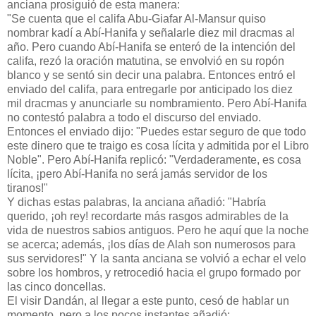
anciana prosiguió de esta manera:
"Se cuenta que el califa Abu-Giafar Al-Mansur quiso
nombrar kadí a Abí-Hanifa y señalarle diez mil dracmas al
año. Pero cuando Abí-Hanifa se enteró de la intención del
califa, rezó la oración matutina, se envolvió en su ropón
blanco y se sentó sin decir una palabra. Entonces entró el
enviado del califa, para entregarle por anticipado los diez
mil dracmas y anunciarle su nombramiento. Pero Abí-Hanifa
no contestó palabra a todo el discurso del enviado.
Entonces el enviado dijo: "Puedes estar seguro de que todo
este dinero que te traigo es cosa lícita y admitida por el Libro
Noble". Pero Abí-Hanifa replicó: "Verdaderamente, es cosa
lícita, ¡pero Abí-Hanifa no será jamás servidor de los
tiranos!"
Y dichas estas palabras, la anciana añadió: "Habría
querido, ¡oh rey! recordarte más rasgos admirables de la
vida de nuestros sabios antiguos. Pero he aquí que la noche
se acerca; además, ¡los días de Alah son numerosos para
sus servidores!" Y la santa anciana se volvió a echar el velo
sobre los hombros, y retrocedió hacia el grupo formado por
las cinco doncellas.
El visir Dandán, al llegar a este punto, cesó de hablar un
momento, pero a los pocos instantes añadió: