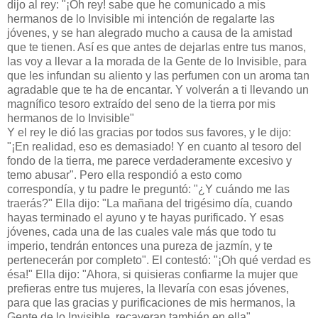
dijo al rey: "¡Oh rey! sabe que he comunicado a mis
hermanos de lo Invisible mi intención de regalarte las
jóvenes, y se han alegrado mucho a causa de la amistad
que te tienen. Así es que antes de dejarlas entre tus manos,
las voy a llevar a la morada de la Gente de lo Invisible, para
que les infundan su aliento y las perfumen con un aroma tan
agradable que te ha de encantar. Y volverán a ti llevando un
magnífico tesoro extraído del seno de la tierra por mis
hermanos de lo Invisible"
Y el rey le dió las gracias por todos sus favores, y le dijo:
"¡En realidad, eso es demasiado! Y en cuanto al tesoro del
fondo de la tierra, me parece verdaderamente excesivo y
temo abusar". Pero ella respondió a esto como
correspondía, y tu padre le preguntó: "¿Y cuándo me las
traerás?" Ella dijo: "La mañana del trigésimo día, cuando
hayas terminado el ayuno y te hayas purificado. Y esas
jóvenes, cada una de las cuales vale más que todo tu
imperio, tendrán entonces una pureza de jazmín, y te
pertenecerán por completo". El contestó: "¡Oh qué verdad es
ésa!" Ella dijo: "Ahora, si quisieras confiarme la mujer que
prefieras entre tus mujeres, la llevaría con esas jóvenes,
para que las gracias y purificaciones de mis hermanos, la
Gente de lo Invisible, recayeran también en ella".