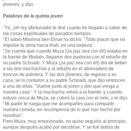
jóvenes, y dijo:
Palabras de la quinta joven
"Yo, ¡oh rey afortunado! te diré cuanto he llegado a saber de
las cosas espirituales de pasados tiempos.
"El sabio Moslima ben-Dinar ha dicho: "Todo placer que no
impulse tu alma hacia Alah, es una torpeza".
"Se cuenta que cuando Muza (¡la paz sea con él!) estaba en
la fuente de Modain, llegaron dos pastoras con el rebaño de
su padre Schoaib. Y Muza (¡la paz sea con él!) dió de beber
a las dos muchachas y al rebaño en el abrevadero de
troncos de palmera. Y las dos jóvenes, de regreso a su
casa, se lo contaron a su padre Schoaib, que dijo entonces
a una de ellas: "Vuelve junto al joven y dile que venga a
nuestra casa". Y la muchacha volvió a la fuente; y cuando
estuvo cerca de Muza, se cubrió la cara con el velo, y le dijo:
"Mi padre te ruega que me acompañes para compartir
nuestra comida, en recompensa de lo que has hecho por
nosotras".
Pero Muza, muy emocionado, no quiso seguirla al principio,
aunque después acabó por decidirse. Y se fué detrás de