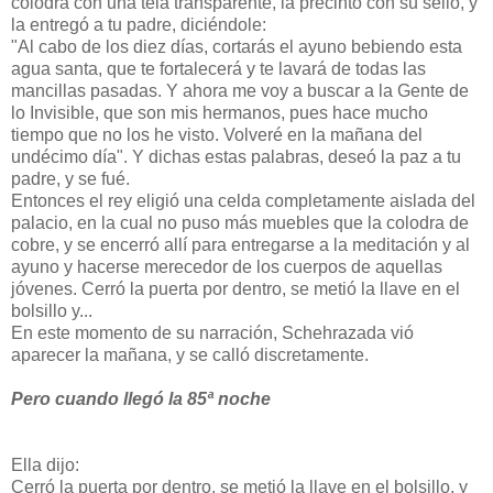
colodra con una tela transparente, la precintó con su sello, y
la entregó a tu padre, diciéndole:
"Al cabo de los diez días, cortarás el ayuno bebiendo esta
agua santa, que te fortalecerá y te lavará de todas las
mancillas pasadas. Y ahora me voy a buscar a la Gente de
lo Invisible, que son mis hermanos, pues hace mucho
tiempo que no los he visto. Volveré en la mañana del
undécimo día". Y dichas estas palabras, deseó la paz a tu
padre, y se fué.
Entonces el rey eligió una celda completamente aislada del
palacio, en la cual no puso más muebles que la colodra de
cobre, y se encerró allí para entregarse a la meditación y al
ayuno y hacerse merecedor de los cuerpos de aquellas
jóvenes. Cerró la puerta por dentro, se metió la llave en el
bolsillo y...
En este momento de su narración, Schehrazada vió
aparecer la mañana, y se calló discretamente.
Pero cuando llegó la 85ª noche
Ella dijo:
Cerró la puerta por dentro, se metió la llave en el bolsillo, y