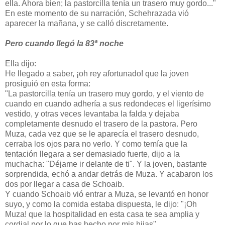
ella. Ahora bien; la pastorcilla tenía un trasero muy gordo..."
En este momento de su narración, Schehrazada vió
aparecer la mañana, y se calló discretamente.
Pero cuando llegó la 83ª noche
Ella dijo:
He llegado a saber, ¡oh rey afortunado! que la joven
prosiguió en esta forma:
"La pastorcilla tenía un trasero muy gordo, y el viento de
cuando en cuando adhería a sus redondeces el ligerísimo
vestido, y otras veces levantaba la falda y dejaba
completamente desnudo el trasero de la pastora. Pero
Muza, cada vez que se le aparecía el trasero desnudo,
cerraba los ojos para no verlo. Y como temía que la
tentación llegara a ser demasiado fuerte, dijo a la
muchacha: "Déjame ir delante de ti". Y la joven, bastante
sorprendida, echó a andar detrás de Muza. Y acabaron los
dos por llegar a casa de Schoaib.
Y cuando Schoaib vió entrar a Muza, se levantó en honor
suyo, y como la comida estaba dispuesta, le dijo: "¡Oh
Muza! que la hospitalidad en esta casa te sea amplia y
cordial por lo que has hecho por mis hijas".