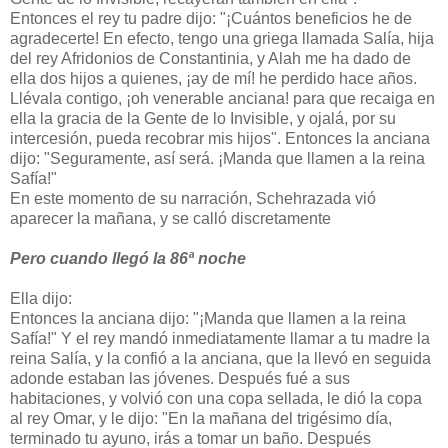
Entonces el rey tu padre dijo: "¡Cuántos beneficios he de
agradecerte! En efecto, tengo una griega llamada Salía, hija
del rey Afridonios de Constantinia, y Alah me ha dado de
ella dos hijos a quienes, ¡ay de mí! he perdido hace años.
Llévala contigo, ¡oh venerable anciana! para que recaiga en
ella la gracia de la Gente de lo Invisible, y ojalá, por su
intercesión, pueda recobrar mis hijos". Entonces la anciana
dijo: "Seguramente, así será. ¡Manda que llamen a la reina
Safía!"
En este momento de su narración, Schehrazada vió
aparecer la mañana, y se calló discretamente
Pero cuando llegó la 86ª noche
Ella dijo:
Entonces la anciana dijo: "¡Manda que llamen a la reina
Safía!" Y el rey mandó inmediatamente llamar a tu madre la
reina Salía, y la confió a la anciana, que la llevó en seguida
adonde estaban las jóvenes. Después fué a sus
habitaciones, y volvió con una copa sellada, le dió la copa
al rey Omar, y le dijo: "En la mañana del trigésimo día,
terminado tu ayuno, irás a tomar un baño. Después