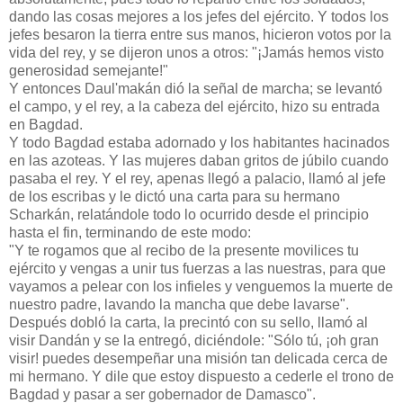
dando las cosas mejores a los jefes del ejército. Y todos los
jefes besaron la tierra entre sus manos, hicieron votos por la
vida del rey, y se dijeron unos a otros: "¡Jamás hemos visto
generosidad semejante!"
Y entonces Daul'makán dió la señal de marcha; se levantó
el campo, y el rey, a la cabeza del ejército, hizo su entrada
en Bagdad.
Y todo Bagdad estaba adornado y los habitantes hacinados
en las azoteas. Y las mujeres daban gritos de júbilo cuando
pasaba el rey. Y el rey, apenas llegó a palacio, llamó al jefe
de los escribas y le dictó una carta para su hermano
Scharkán, relatándole todo lo ocurrido desde el principio
hasta el fin, terminando de este modo:
"Y te rogamos que al recibo de la presente movilices tu
ejército y vengas a unir tus fuerzas a las nuestras, para que
vayamos a pelear con los infieles y venguemos la muerte de
nuestro padre, lavando la mancha que debe lavarse".
Después dobló la carta, la precintó con su sello, llamó al
visir Dandán y se la entregó, diciéndole: "Sólo tú, ¡oh gran
visir! puedes desempeñar una misión tan delicada cerca de
mi hermano. Y dile que estoy dispuesto a cederle el trono de
Bagdad y pasar a ser gobernador de Damasco".