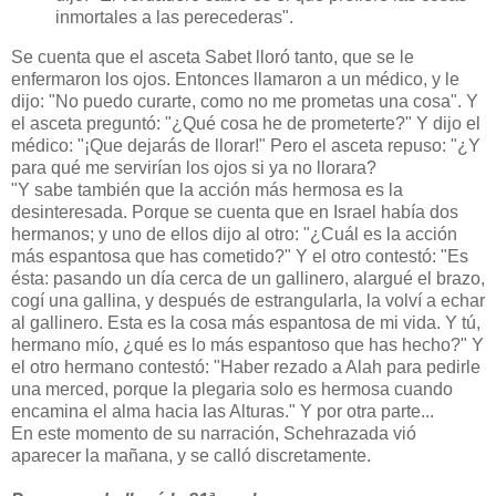
inmortales a las perecederas".
Se cuenta que el asceta Sabet lloró tanto, que se le
enfermaron los ojos. Entonces llamaron a un médico, y le
dijo: "No puedo curarte, como no me prometas una cosa". Y
el asceta preguntó: "¿Qué cosa he de prometerte?" Y dijo el
médico: "¡Que dejarás de llorar!" Pero el asceta repuso: "¿Y
para qué me servirían los ojos si ya no llorara?
"Y sabe también que la acción más hermosa es la
desinteresada. Porque se cuenta que en Israel había dos
hermanos; y uno de ellos dijo al otro: "¿Cuál es la acción
más espantosa que has cometido?" Y el otro contestó: "Es
ésta: pasando un día cerca de un gallinero, alargué el brazo,
cogí una gallina, y después de estrangularla, la volví a echar
al gallinero. Esta es la cosa más espantosa de mi vida. Y tú,
hermano mío, ¿qué es lo más espantoso que has hecho?" Y
el otro hermano contestó: "Haber rezado a Alah para pedirle
una merced, porque la plegaria solo es hermosa cuando
encamina el alma hacia las Alturas." Y por otra parte...
En este momento de su narración, Schehrazada vió
aparecer la mañana, y se calló discretamente.