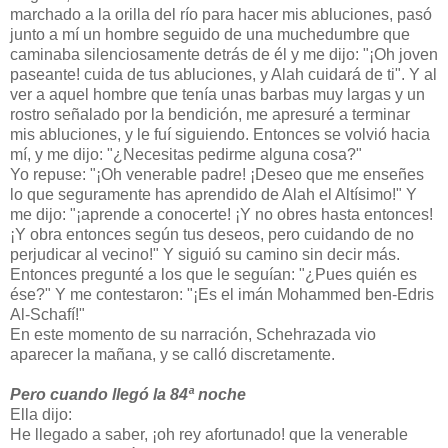
marchado a la orilla del río para hacer mis abluciones, pasó
junto a mí un hombre seguido de una muchedumbre que
caminaba silenciosamente detrás de él y me dijo: "¡Oh joven
paseante! cuida de tus abluciones, y Alah cuidará de ti". Y al
ver a aquel hombre que tenía unas barbas muy largas y un
rostro señalado por la bendición, me apresuré a terminar
mis abluciones, y le fuí siguiendo. Entonces se volvió hacia
mí, y me dijo: "¿Necesitas pedirme alguna cosa?"
Yo repuse: "¡Oh venerable padre! ¡Deseo que me enseñes
lo que seguramente has aprendido de Alah el Altísimo!" Y
me dijo: "¡aprende a conocerte! ¡Y no obres hasta entonces!
¡Y obra entonces según tus deseos, pero cuidando de no
perjudicar al vecino!" Y siguió su camino sin decir más.
Entonces pregunté a los que le seguían: "¿Pues quién es
ése?" Y me contestaron: "¡Es el imán Mohammed ben-Edris
Al-Schafí!"
En este momento de su narración, Schehrazada vio
aparecer la mañana, y se calló discretamente.
Pero cuando llegó la 84ª noche
Ella dijo:
He llegado a saber, ¡oh rey afortunado! que la venerable