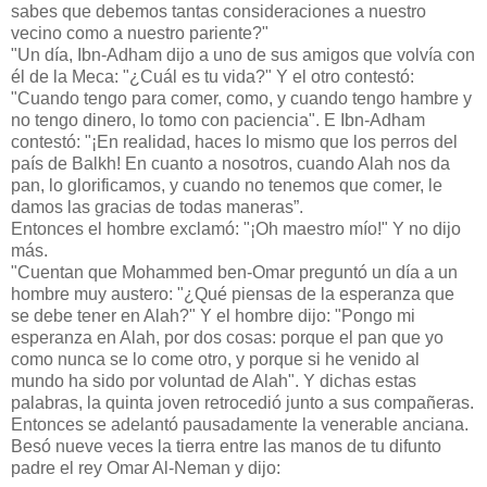
sabes que debemos tantas consideraciones a nuestro
vecino como a nuestro pariente?"
"Un día, Ibn-Adham dijo a uno de sus amigos que volvía con
él de la Meca: "¿Cuál es tu vida?" Y el otro contestó:
"Cuando tengo para comer, como, y cuando tengo hambre y
no tengo dinero, lo tomo con paciencia". E Ibn-Adham
contestó: "¡En realidad, haces lo mismo que los perros del
país de Balkh! En cuanto a nosotros, cuando Alah nos da
pan, lo glorificamos, y cuando no tenemos que comer, le
damos las gracias de todas maneras”.
Entonces el hombre exclamó: "¡Oh maestro mío!" Y no dijo
más.
"Cuentan que Mohammed ben-Omar preguntó un día a un
hombre muy austero: "¿Qué piensas de la esperanza que
se debe tener en Alah?" Y el hombre dijo: "Pongo mi
esperanza en Alah, por dos cosas: porque el pan que yo
como nunca se lo come otro, y porque si he venido al
mundo ha sido por voluntad de Alah". Y dichas estas
palabras, la quinta joven retrocedió junto a sus compañeras.
Entonces se adelantó pausadamente la venerable anciana.
Besó nueve veces la tierra entre las manos de tu difunto
padre el rey Omar Al-Neman y dijo: