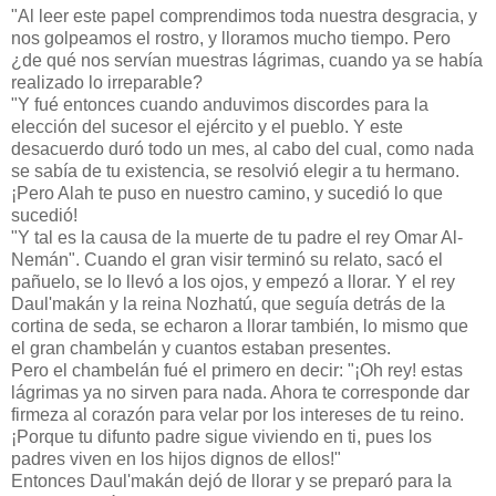
"Al leer este papel comprendimos toda nuestra desgracia, y
nos golpeamos el rostro, y lloramos mucho tiempo. Pero
¿de qué nos servían muestras lágrimas, cuando ya se había
realizado lo irreparable?
"Y fué entonces cuando anduvimos discordes para la
elección del sucesor el ejército y el pueblo. Y este
desacuerdo duró todo un mes, al cabo del cual, como nada
se sabía de tu existencia, se resolvió elegir a tu hermano.
¡Pero Alah te puso en nuestro camino, y sucedió lo que
sucedió!
"Y tal es la causa de la muerte de tu padre el rey Omar Al-
Nemán". Cuando el gran visir terminó su relato, sacó el
pañuelo, se lo llevó a los ojos, y empezó a llorar. Y el rey
Daul'makán y la reina Nozhatú, que seguía detrás de la
cortina de seda, se echaron a llorar también, lo mismo que
el gran chambelán y cuantos estaban presentes.
Pero el chambelán fué el primero en decir: "¡Oh rey! estas
lágrimas ya no sirven para nada. Ahora te corresponde dar
firmeza al corazón para velar por los intereses de tu reino.
¡Porque tu difunto padre sigue viviendo en ti, pues los
padres viven en los hijos dignos de ellos!"
Entonces Daul'makán dejó de llorar y se preparó para la