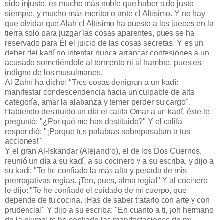
sido injusto, es mucho más noble que haber sido justo
siempre, y mucho más meritorio ante el Altísimo. Y no hay
que olvidar que Alah el Altísimo ha puesto a los jueces en la
tierra solo para juzgar las cosas aparentes, pues se ha
reservado para Él el juicio de las cosas secretas. Y es un
deber del kadí no intentar nunca arrancar confesiones a un
acusado sometiéndole al tormento ni al hambre, pues es
indigno de los musulmanes.
Al-Zahrí ha dicho: "Tres cosas denigran a un kadí:
manifestar condescendencia hacia un culpable de alta
categoría, amar la alabanza y temer perder su cargo".
Habiendo destituido un día el califa Omar a un kadí, éste le
preguntó: "¿Por qué me has destituido?" Y el califa
respondió: "¡Porque tus palabras sobrepasaban a tus
acciones!"
Y el gran Al-Iskandar (Alejandro), el de los Dos Cuernos,
reunió un día a su kadí, a su cocinero y a su escriba, y dijo a
su kadí: "Te he confiado la más alta y pesada de mis
prerrogativas regias. ¡Ten, pues, alma regia!" Y al cocinero
le dijo: "Te he confiado el cuidado de mi cuerpo, que
depende de tu cocina. ¡Has de saber tratarlo con arte y con
prudencia!" Y dijo a su escriba: "En cuanto a ti, ¡oh hermano
de la pluma! te he confiado las manifestaciones de mi