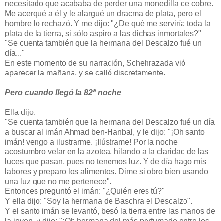
necesitado que acababa de perder una monedilla de cobre.
Me acerqué a él y le alargué un dracma de plata, pero el
hombre lo rechazó. Y me dijo: "¿De qué me serviría toda la
plata de la tierra, si sólo aspiro a las dichas inmortales?"
"Se cuenta también que la hermana del Descalzo fué un
día..."
En este momento de su narración, Schehrazada vió
aparecer la mañana, y se calló discretamente.
Pero cuando llegó la 82ª noche
Ella dijo:
"Se cuenta también que la hermana del Descalzo fué un día
a buscar al imán Ahmad ben-Hanbal, y le dijo: "¡Oh santo
imán! vengo a ilustrarme. ¡Ilústrame! Por la noche
acostumbro velar en la azotea, hilando a la claridad de las
luces que pasan, pues no tenemos luz. Y de día hago mis
labores y preparo los alimentos. Dime si obro bien usando
una luz que no me pertenece".
Entonces preguntó el imán: "¿Quién eres tú?"
Y ella dijo: "Soy la hermana de Baschra el Descalzo".
Y el santo imán se levantó, besó la tierra entre las manos de
la joven, y dijo: "¡Oh hermana del más perfumado entre los