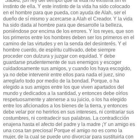
"Sabed, ¡oh rey del tiempo! que la vida no existiría sin el
instinto de ella. Y este instinto de la vida ha sido colocado
en el hombre para que pueda, con ayuda de Alah, ser el
dueño de sí mismo y acercarse a Alah el Creador. Y la vida
ha sido dada al hombre para que desarrolle la belleza,
poniéndose por encima de los errores. Y los reyes, que son
los primeros entre los hombres deben ser los primeros en el
camino de las virtudes y en la senda del desinterés. Y el
hombre cuerdo, de espíritu cultivado, debe siempre
proceder con dulzura y juzgar con equidad. Y debe
guardarse prudentemente de sus enemigos y escoger
cuidadosamente sus amigos, y cuando los haya escogido,
ya no debe intervenir entre ellos para nada el juez, sino
arreglarlo todo por medio de la bondad. Porque, o ha
elegido a sus amigos entre los que viven apartados del
mundo y dedicados a la santidad, y entonces debe oírlos
respetuosamente y atenerse a su juicio, o los ha elegido
entre los aficionados a los bienes de la tierra, y entonces
debe velar por no herirlos en sus intereses, ni contrariar sus
costumbres, ni contradecir sus palabras. La contradicción
enajena hasta el afecto del padre y la madre ¡Y un amigo es
una cosa tan preciosa! Porque el amigo no es como la
mujer, de la cual se puede uno divorciar para sustituirla con