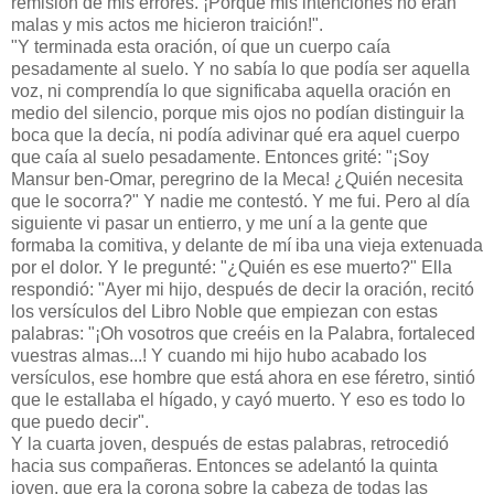
remisión de mis errores. ¡Porque mis intenciones no eran
malas y mis actos me hicieron traición!".
"Y terminada esta oración, oí que un cuerpo caía
pesadamente al suelo. Y no sabía lo que podía ser aquella
voz, ni comprendía lo que significaba aquella oración en
medio del silencio, porque mis ojos no podían distinguir la
boca que la decía, ni podía adivinar qué era aquel cuerpo
que caía al suelo pesadamente. Entonces grité: "¡Soy
Mansur ben-Omar, peregrino de la Meca! ¿Quién necesita
que le socorra?" Y nadie me contestó. Y me fui. Pero al día
siguiente vi pasar un entierro, y me uní a la gente que
formaba la comitiva, y delante de mí iba una vieja extenuada
por el dolor. Y le pregunté: "¿Quién es ese muerto?" Ella
respondió: "Ayer mi hijo, después de decir la oración, recitó
los versículos del Libro Noble que empiezan con estas
palabras: "¡Oh vosotros que creéis en la Palabra, fortaleced
vuestras almas...! Y cuando mi hijo hubo acabado los
versículos, ese hombre que está ahora en ese féretro, sintió
que le estallaba el hígado, y cayó muerto. Y eso es todo lo
que puedo decir".
Y la cuarta joven, después de estas palabras, retrocedió
hacia sus compañeras. Entonces se adelantó la quinta
joven, que era la corona sobre la cabeza de todas las