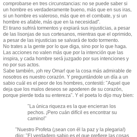
comprobarse en tres circunstancias: no se puede saber si
un hombre es verdaderamente bueno, más que en sus iras,
si un hombre es valeroso, más que en el combate, y si un
hombre es afable, más que en la necesidad”.
El tirano sufrirá tormentos y expiará sus injusticias, a pesar
de las lisonjas de sus cortesanos, mientras que el oprimido,
a pesar de las injusticias se salvará de todo tormento.
No trates a la gente por lo que diga, sino por lo que haga.
Las acciones no valen más que por la intención que las
inspira, y cada hombre será juzgado por sus intenciones y
no por sus actos.
Sabe también, ¡oh rey Omar! que la cosa más admirable de
nosotros es nuestro corazón. Y preguntándole un día a un
sabio cuál es el peor de los hombres, contestó: "Aquel que
deja que los malos deseos se apoderen de su corazón,
porque pierde toda su entereza". Y el poeta lo dijo muy bien:
"La única riqueza es la que encierran los
pechos. ¡Pero cuán difícil es encontrar su
camino!"
"Nuestro Profeta (¡sean con él la paz y la plegaria!)
dijo: "El verdadero sabio es el que prefiere las cosas