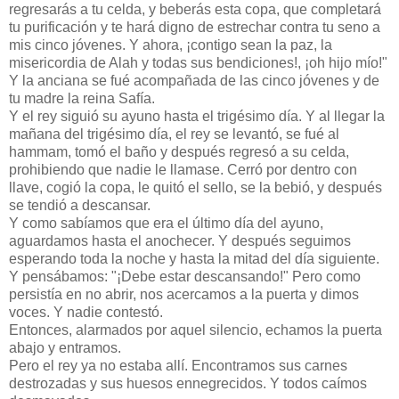
regresarás a tu celda, y beberás esta copa, que completará
tu purificación y te hará digno de estrechar contra tu seno a
mis cinco jóvenes. Y ahora, ¡contigo sean la paz, la
misericordia de Alah y todas sus bendiciones!, ¡oh hijo mío!"
Y la anciana se fué acompañada de las cinco jóvenes y de
tu madre la reina Safía.
Y el rey siguió su ayuno hasta el trigésimo día. Y al llegar la
mañana del trigésimo día, el rey se levantó, se fué al
hammam, tomó el baño y después regresó a su celda,
prohibiendo que nadie le llamase. Cerró por dentro con
llave, cogió la copa, le quitó el sello, se la bebió, y después
se tendió a descansar.
Y como sabíamos que era el último día del ayuno,
aguardamos hasta el anochecer. Y después seguimos
esperando toda la noche y hasta la mitad del día siguiente.
Y pensábamos: "¡Debe estar descansando!" Pero como
persistía en no abrir, nos acercamos a la puerta y dimos
voces. Y nadie contestó.
Entonces, alarmados por aquel silencio, echamos la puerta
abajo y entramos.
Pero el rey ya no estaba allí. Encontramos sus carnes
destrozadas y sus huesos ennegrecidos. Y todos caímos