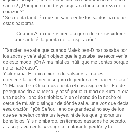
santos! ¿Por qué no podré yo aspirar a toda la pureza de tu
corazón?"
"Se cuenta también que un santo entre los santos ha dicho
estas palabras:
"Cuando Alah quiere bien a alguno de sus servidores,
abre ante él la puerta de la inspiración".
"También se sabe que cuando Malek ben-Dinar pasaba por
los zocos y veía algún objeto que le gustaba, se reconvenía
de este modo: ¡Oh Alma mía! es inútil que me tientes porque
no te haré caso".
Y afirmaba: El único medio de salvar el alma, es
obedecerla; y el medio seguro de perderla, es hacerle caso”.
"Y Mansur ben-Omar nos cuenta el caso siguiente: "Fui de
peregrinación a la Meca, y pasé por la ciudad de Kufa. Y era
una noche llena de tinieblas. Y en el seno de la noche oí
cerca de mí, sin distinguir de dónde salía, una voz que decía
esta oración: "¡Oh Señor, lleno de grandeza! no soy de los
que se rebelan contra tus leyes, ni de los que ignoran tus
beneficios. Y sin embargo, en tiempos pasados he pecado,
acaso gravemente, y vengo a implorar tu perdón y la