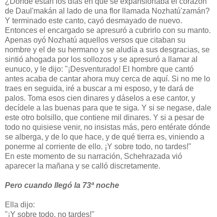
¿Dónde están los días en que se expansionaba el corazón
de Daul'makán al lado de una flor llamada Nozhatú'zamán?
Y terminado este canto, cayó desmayado de nuevo.
Entonces el encargado se apresuró a cubrirlo con su manto.
Apenas oyó Nozhatú aquellos versos que citaban su
nombre y el de su hermano y se aludía a sus desgracias, se
sintió ahogada por los sollozos y se apresuró a llamar al
eunuco, y le dijo: "¡Desventurado! El hombre que cantó
antes acaba de cantar ahora muy cerca de aquí. Si no me lo
traes en seguida, iré a buscar a mi esposo, y te dará de
palos. Toma esos cien dinares y dáselos a ese cantor, y
decídele a las buenas para que te siga. Y si se negase, dale
este otro bolsillo, que contiene mil dinares. Y si a pesar de
todo no quisiese venir, no insistas más, pero entérate dónde
se alberga, y de lo que hace, y de qué tierra es, viniendo a
ponerme al corriente de ello. ¡Y sobre todo, no tardes!"
En este momento de su narración, Schehrazada vió
aparecer la mañana y se calló discretamente.
Pero cuando llegó la 73ª noche
Ella dijo:
"¡Y sobre todo, no tardes!"