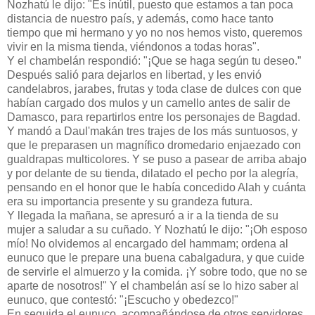
Nozhatú le dijo: "Es inútil, puesto que estamos a tan poca
distancia de nuestro país, y además, como hace tanto
tiempo que mi hermano y yo no nos hemos visto, queremos
vivir en la misma tienda, viéndonos a todas horas".
Y el chambelán respondió: "¡Que se haga según tu deseo.”
Después salió para dejarlos en libertad, y les envió
candelabros, jarabes, frutas y toda clase de dulces con que
habían cargado dos mulos y un camello antes de salir de
Damasco, para repartirlos entre los personajes de Bagdad.
Y mandó a Daul'makán tres trajes de los más suntuosos, y
que le preparasen un magnífico dromedario enjaezado con
gualdrapas multicolores. Y se puso a pasear de arriba abajo
y por delante de su tienda, dilatado el pecho por la alegría,
pensando en el honor que le había concedido Alah y cuánta
era su importancia presente y su grandeza futura.
Y llegada la mañana, se apresuró a ir a la tienda de su
mujer a saludar a su cuñado. Y Nozhatú le dijo: "¡Oh esposo
mío! No olvidemos al encargado del hammam; ordena al
eunuco que le prepare una buena cabalgadura, y que cuide
de servirle el almuerzo y la comida. ¡Y sobre todo, que no se
aparte de nosotros!" Y el chambelán así se lo hizo saber al
eunuco, que contestó: "¡Escucho y obedezco!"
En seguida el eunuco, acompañándose de otros servidores