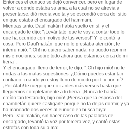
Entonces el eunuco se dejó convencer, pero en lugar de
volver a donde estaba su ama, a la cual no se atrevía a
presentarse, dió media vuelta y se escondió cerca del sitio
en que estaba el encargado del hammam.
Mientras tanto, Daul'makán había vuelto en sí, y el
encargado le dijo: "¡Levántate, que te voy a contar todo lo
que ha ocurrido con motivo de tus versos!" Y le contó la
cosa. Pero Daul'makán, que no le prestaba atención, le
interrumpió: "¡Oh! no quiero saber nada, no puedo reprimir
mis emociones, sobre todo ahora que estarnos cerca de mi
tierra".
Y el encargado, lleno de terror, le dijo: "¡Oh hijo mío! no te
rindas a las malas sugestiones. ¿Cómo puedes estar tan
confiado, cuando yo estoy lleno de miedo por ti y por mí?
¡Por Alah! te ruego que no cantes más versos hasta que
lleguemos completamente a tu tierra. ¡Nunca te habría
creído tan testarudo, hijo mío! ¡Piensa que la esposa del
chambelán quiere castigarte porque no la dejas dormir, y ya
ha mandado dos veces al eunuco en busca tuya!
Pero Daul'makán, sin hacer caso de las palabras del
encargado, levantó la voz por tercera vez, y cantó estas
estrofas con toda su alma: