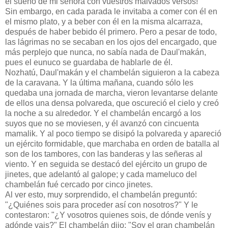
el sueño de mi señora con vuestros malvados versos!"
Sin embargo, en cada parada le invitaba a comer con él en
el mismo plato, y a beber con él en la misma alcarraza,
después de haber bebido él primero. Pero a pesar de todo,
las lágrimas no se secaban en los ojos del encargado, que
más perplejo que nunca, no sabía nada de Daul'makán,
pues el eunuco se guardaba de hablarle de él.
Nozhatú, Daul'makán y el chambelán siguieron a la cabeza
de la caravana. Y la última mañana, cuando sólo les
quedaba una jornada de marcha, vieron levantarse delante
de ellos una densa polvareda, que oscureció el cielo y creó
la noche a su alrededor. Y el chambelán encargó a los
suyos que no se moviesen, y él avanzó con cincuenta
mamalik. Y al poco tiempo se disipó la polvareda y apareció
un ejército formidable, que marchaba en orden de batalla al
son de los tambores, con las banderas y las señeras al
viento. Y en seguida se destacó del ejército un grupo de
jinetes, que adelantó al galope; y cada mameluco del
chambelán fué cercado por cinco jinetes.
Al ver esto, muy sorprendido, el chambelán preguntó:
"¿Quiénes sois para proceder así con nosotros?" Y le
contestaron: "¿Y vosotros quienes sois, de dónde venís y
adónde vais?" El chambelán dijo: "Soy el gran chambelán