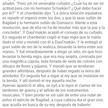
añadió: "Pero ¡oh mi venerable cuñado! ¿Cuál ha de ser mi
actitud para con mi hermano Scharkán? ¿Qué debo hacer
por él?" Y el chambelán dijo: "La única solución equitativa
es repartir el imperio entre los dos, y que tú seas sultán de
Bagdad y tu hermano sultán de Damasco. Atente a esta
resolución, que de ella no ha de resultar más que la paz y la
concordia". Y Daul'makán aceptó el consejo de su cuñado.
En seguida el chambelán cogió el traje regio que le había
dado el visir y revistió con él a Daul'makán. Y le entregó el
gran sable de oro de la realeza, besando la tierra entre sus
manos. Y fué inmediatamente a elegir un sitio, en que hizo
levantar la tienda regia, que era muy amplia, coronada por
una magnífica cúpula, toda forrada de seda de colores con
dibujos de flores y pájaros. Y mandó que se tendieran
grandes alfombras, después de haber regado la tierra del
alrededor. En seguida fué a rogar al rey que se instalase en
la tienda. Y allí durmió el rey aquella noche.
Apenas apareció el alba, se oyó a lo lejos el clamor de los
tambores de guerra y el tañido de los instrumentos
musicales. Y bien pronto se vió salir de entre una nube de
polvo el ejército de Bagdad, a cuya cabeza iba el gran visir,
que acudía en busca de su rey, después de haberlo