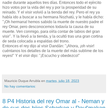
nadie durante aquellos tres días. Entonces todo el ejército
hizo votos por la vida del rey y por la prosperidad de su
reinado. Y el visir volvió a la tienda del rey. Pero el rey ya
había ido a buscar a su hermana Nozhatú, y le había dicho:
"¡Oh hermana! hemos sabido la muerte de nuestro padre el
rey Omar, pero desconocemos todavía la causa de su
muerte. Ven conmigo, para oírla contar de labios del gran
visir". Y la llevó a la tienda, y la ocultó tras una gran cortina
de seda colocada a espaldas del trono.
Entonces el rey dijo al visir Dandán: "¡Ahora, ¡oh visir!
cuéntanos los detalles de la muerte del más sublime de los
reyes!" Y el visir dijo: "¡Escucho y obedezco!"
Mauricio Duque Arrubla
en
martes, julio 18, 2023
No hay comentarios:
8 P4 Historia del rey Omar al - Neman y
de sus dos hijos Scharkan y Daul'makan