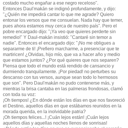
costado mucho engañar a ese negro receloso".
Entonces Daul'makán se indignó profundamente, y dijo:
"¿Quién me impedirá cantar lo que me agrade? Quiero
entonar los versos que me consuelan. Nada hay que temer,
pues ahora estamos muy cerca de nuestro país". Pero el
pobre encargado dijo: "¡Ya veo que quieres perderte sin
remedio!" Y Daul-makán insistió: "Cantaré sin temor a
nadie". Entonces el encargado dijo: "¡No me obligues a
separarme de ti! ¡Prefiero marcharme, a presenciar que te
martiricen! ¿Olvidas, hijo mío, que va a hacer año y medio
que estamos juntos? ¿Por qué quieres que nos separen?
Piensa que todo el mundo está rendido de cansancio y
durmiendo tranquilamente. ¡Por piedad! no perturbes su
descanso con tus versos, aunque sean todo lo hermosos
que son". Pero Daul'makán no pudo contenerse más, y
mientras la brisa cantaba en las palmeras frondosas, clamó
con toda su voz:
¡Oh tiempos! ¿En dónde están los días en que nos favoreció
el Destino, aquellos días en que estábamos reunidos en la
morada querida, en la inolvidable patria?
¡Oh tiempos felices...! ¡Cuán lejos están! ¡Cuán lejos
aquellos días y aquellas noches llenos de sonrisas!