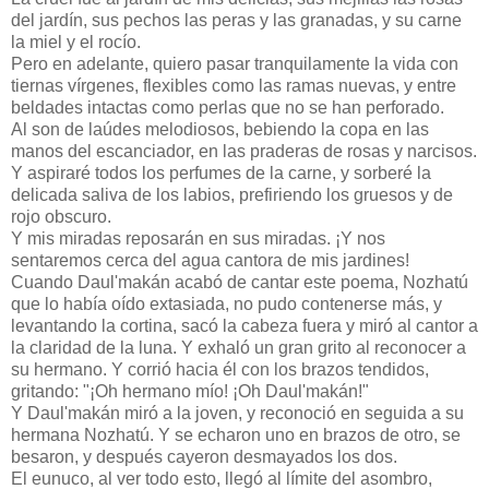
del jardín, sus pechos las peras y las granadas, y su carne
la miel y el rocío.
Pero en adelante, quiero pasar tranquilamente la vida con
tiernas vírgenes, flexibles como las ramas nuevas, y entre
beldades intactas como perlas que no se han perforado.
Al son de laúdes melodiosos, bebiendo la copa en las
manos del escanciador, en las praderas de rosas y narcisos.
Y aspiraré todos los perfumes de la carne, y sorberé la
delicada saliva de los labios, prefiriendo los gruesos y de
rojo obscuro.
Y mis miradas reposarán en sus miradas. ¡Y nos
sentaremos cerca del agua cantora de mis jardines!
Cuando Daul'makán acabó de cantar este poema, Nozhatú
que lo había oído extasiada, no pudo contenerse más, y
levantando la cortina, sacó la cabeza fuera y miró al cantor a
la claridad de la luna. Y exhaló un gran grito al reconocer a
su hermano. Y corrió hacia él con los brazos tendidos,
gritando: "¡Oh hermano mío! ¡Oh Daul'makán!"
Y Daul'makán miró a la joven, y reconoció en seguida a su
hermana Nozhatú. Y se echaron uno en brazos de otro, se
besaron, y después cayeron desmayados los dos.
El eunuco, al ver todo esto, llegó al límite del asombro,