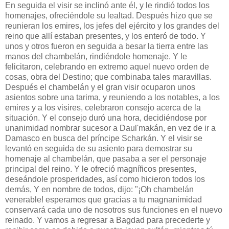
En seguida el visir se inclinó ante él, y le rindió todos los
homenajes, ofreciéndole su lealtad. Después hizo que se
reunieran los emires, los jefes del ejército y los grandes del
reino que allí estaban presentes, y los enteró de todo. Y
unos y otros fueron en seguida a besar la tierra entre las
manos del chambelán, rindiéndole homenaje. Y le
felicitaron, celebrando en extremo aquel nuevo orden de
cosas, obra del Destino; que combinaba tales maravillas.
Después el chambelán y el gran visir ocuparon unos
asientos sobre una tarima, y reuniendo a los notables, a los
emires y a los visires, celebraron consejo acerca de la
situación. Y el consejo duró una hora, decidiéndose por
unanimidad nombrar sucesor a Daul'makán, en vez de ir a
Damasco en busca del príncipe Scharkán. Y el visir se
levantó en seguida de su asiento para demostrar su
homenaje al chambelán, que pasaba a ser el personaje
principal del reino. Y le ofreció magníficos presentes,
deseándole prosperidades, así como hicieron todos los
demás, Y en nombre de todos, dijo: "¡Oh chambelán
venerable! esperamos que gracias a tu magnanimidad
conservará cada uno de nosotros sus funciones en el nuevo
reinado. Y vamos a regresar a Bagdad para precederte y