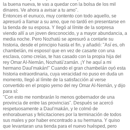
la buena nueva, te vas a quedar con la bolsa de los mil
dinares. Ve ahora a avisar a tu amo".
Entonces el eunuco, muy contento con todo aquello, se
apresuró a llamar a su amo, que no tardó en presentarse en
la tienda de su esposa. Y llegó al límite de la sorpresa
viendo allí a un joven desconocido, y a mayor abundancia, a
media noche. Pero Nozhatú se apresuró a contarle su
historia, desde el principio hasta el fin, y añadió: "Así es, oh
chambelán, mi esposo! que en vez de casarte con una
esclava, como creías, te has casado con la propia hija del
rey Omar Al-Nemán, Nozhatú'zamán. ¡Y he aquí a mi
hermano Daul'makán!" Cuando el gran chambelán oyó esta
historia extraordinaria, cuya veracidad no puso en duda un
momento, llegó al límite de la satisfacción al verse
convertido en el propio yerno del rey Omar Al-Nemán, y dijo
para sí:
"Con esto me nombrarán lo menos gobernador de una
provincia de entre las provincias". Después se acercó
respetuosamente a Daul'makán, y le colmó de
enhorabuenas y felicitaciones por la terminación de todos
sus males y por haber encontrado a su hermana. Y quiso
que levantaran una tienda para el nuevo huésped, pero