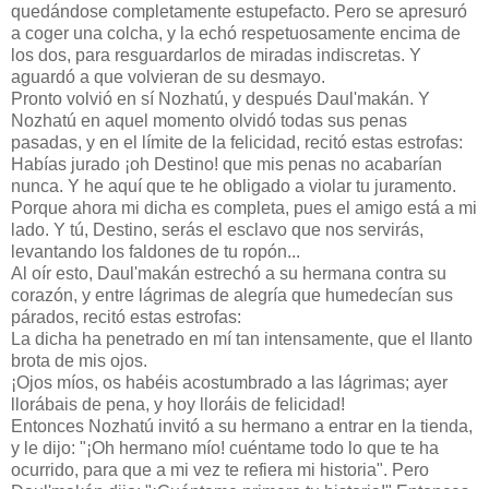
quedándose completamente estupefacto. Pero se apresuró
a coger una colcha, y la echó respetuosamente encima de
los dos, para resguardarlos de miradas indiscretas. Y
aguardó a que volvieran de su desmayo.
Pronto volvió en sí Nozhatú, y después Daul'makán. Y
Nozhatú en aquel momento olvidó todas sus penas
pasadas, y en el límite de la felicidad, recitó estas estrofas:
Habías jurado ¡oh Destino! que mis penas no acabarían
nunca. Y he aquí que te he obligado a violar tu juramento.
Porque ahora mi dicha es completa, pues el amigo está a mi
lado. Y tú, Destino, serás el esclavo que nos servirás,
levantando los faldones de tu ropón...
Al oír esto, Daul'makán estrechó a su hermana contra su
corazón, y entre lágrimas de alegría que humedecían sus
párados, recitó estas estrofas:
La dicha ha penetrado en mí tan intensamente, que el llanto
brota de mis ojos.
¡Ojos míos, os habéis acostumbrado a las lágrimas; ayer
llorábais de pena, y hoy lloráis de felicidad!
Entonces Nozhatú invitó a su hermano a entrar en la tienda,
y le dijo: "¡Oh hermano mío! cuéntame todo lo que te ha
ocurrido, para que a mi vez te refiera mi historia". Pero