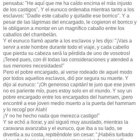
pensaba: "He aquí que me ha caído encima el más injusto
de los castigos". Y el eunuco ordenaba mientras tanto a los
esclavos: "Dadle este caballo y quitadle ese borrico". Y a
pesar de las lágrimas del encargado, le cogieron el borrico y
le obligaron a montar en un magnífico caballo entre los
caballos del chambelán.
Y el eunuco llamó aparte a los esclavos y les dijo: "¡Vais a
servir a este hombre durante todo el viaje, y cada cabello
que pierda su cabeza será la pérdida de uno de vosotros!
¡Tened pues, con él todas las consideraciones y atended a
sus menores necesidades!"
Pero el pobre encargado, al verse rodeado de aquel modo
por todos aquellos esclavos, dió por segura su muerte. Y
dijo al eunuco: "¡Oh generoso capitán! te juro que ese joven
no es pariente mío, pues estoy solo en el mundo. Y soy un
pobre encargado entre los encargados del hammam, ¡pero
encontré a ese joven medio muerto a la puerta del hammam
y lo recogí por Alah!
¡Y no he hecho nada que merezca castigo!"
Y se echó a llorar, y así siguió muy asustado, mientras la
caravana avanzaba y el eunuco, que iba a su lado, se
divertía a su costa, repitiéndole sin cesar: "¡Habéis turbado