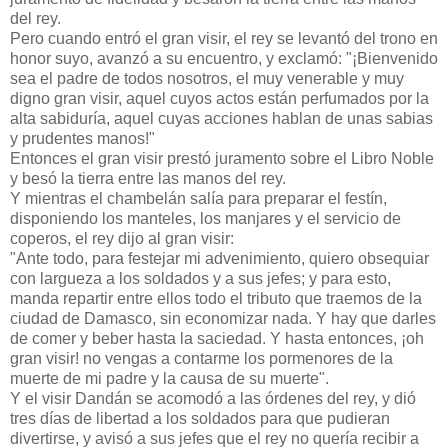
del rey.
Pero cuando entró el gran visir, el rey se levantó del trono en
honor suyo, avanzó a su encuentro, y exclamó: "¡Bienvenido
sea el padre de todos nosotros, el muy venerable y muy
digno gran visir, aquel cuyos actos están perfumados por la
alta sabiduría, aquel cuyas acciones hablan de unas sabias
y prudentes manos!"
Entonces el gran visir prestó juramento sobre el Libro Noble
y besó la tierra entre las manos del rey.
Y mientras el chambelán salía para preparar el festín,
disponiendo los manteles, los manjares y el servicio de
coperos, el rey dijo al gran visir:
"Ante todo, para festejar mi advenimiento, quiero obsequiar
con largueza a los soldados y a sus jefes; y para esto,
manda repartir entre ellos todo el tributo que traemos de la
ciudad de Damasco, sin economizar nada. Y hay que darles
de comer y beber hasta la saciedad. Y hasta entonces, ¡oh
gran visir! no vengas a contarme los pormenores de la
muerte de mi padre y la causa de su muerte".
Y el visir Dandán se acomodó a las órdenes del rey, y dió
tres días de libertad a los soldados para que pudieran
divertirse, y avisó a sus jefes que el rey no quería recibir a