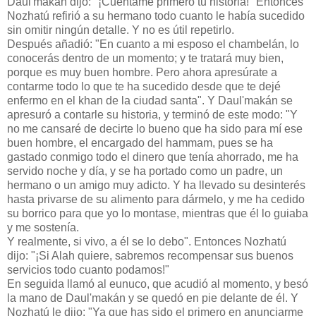
Daul'makán dijo: "¡Cuéntame primero tu historia!" Entonces
Nozhatú refirió a su hermano todo cuanto le había sucedido
sin omitir ningún detalle. Y no es útil repetirlo.
Después añadió: "En cuanto a mi esposo el chambelán, lo
conocerás dentro de un momento; y te tratará muy bien,
porque es muy buen hombre. Pero ahora apresúrate a
contarme todo lo que te ha sucedido desde que te dejé
enfermo en el khan de la ciudad santa". Y Daul'makán se
apresuró a contarle su historia, y terminó de este modo: "Y
no me cansaré de decirte lo bueno que ha sido para mí ese
buen hombre, el encargado del hammam, pues se ha
gastado conmigo todo el dinero que tenía ahorrado, me ha
servido noche y día, y se ha portado como un padre, un
hermano o un amigo muy adicto. Y ha llevado su desinterés
hasta privarse de su alimento para dármelo, y me ha cedido
su borrico para que yo lo montase, mientras que él lo guiaba
y me sostenía.
Y realmente, si vivo, a él se lo debo". Entonces Nozhatú
dijo: "¡Si Alah quiere, sabremos recompensar sus buenos
servicios todo cuanto podamos!"
En seguida llamó al eunuco, que acudió al momento, y besó
la mano de Daul'makán y se quedó en pie delante de él. Y
Nozhatú le dijo: "Ya que has sido el primero en anunciarme