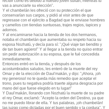
recibir como es debido a nuestro joven sultán, mientras tú
vas a anunciarle su elección".
Y el chambelán les ofreció con su protección el que
conservarían sus cargos, y pidió al visir antes de que
regresase con el ejército a Bagdad que le enviase hombres
y camellos con tiendas suntuosas, trajes regios, tapices y
adornos.
Y al encaminarse hacia la tienda de los dos hermanos,
notaba el chambelán que aumentaba su respeto hacia su
esposa Nozhatú, y decía para sí: "¡Qué viaje tan bendito y
de tan buen agüero!" Y al llegar a la tienda no quiso entrar
sin pedir autorización a su esposa, que le fué concedida
inmediatamente.
Entonces entró en la tienda, y después de los
acostumbrados saludos, les enteró de la muerte del rey
Omar y de la elección de Daul'makán, y dijo: "¡Ahora, ¡oh
rey generoso! no te queda más remedio que aceptar el
trono, pues tu negativa podría traerte alguna desgracia por
mano del que fuese elegido en tu lugar!"
Y Daul'makán, llorando con Nozhatú la muerte de su padre
el rey Omar, exclamó: "Acepto la orden del Destino, ya que
no me puedo librar de ella. Y tus palabras, ¡oh chambelán!
las juzgo como dictadas por el buen sentido y la cordura". Y