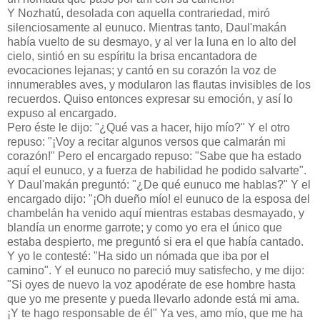
Y Nozhatú, desolada con aquella contrariedad, miró
silenciosamente al eunuco. Mientras tanto, Daul'makán
había vuelto de su desmayo, y al ver la luna en lo alto del
cielo, sintió en su espíritu la brisa encantadora de
evocaciones lejanas; y cantó en su corazón la voz de
innumerables aves, y modularon las flautas invisibles de los
recuerdos. Quiso entonces expresar su emoción, y así lo
expuso al encargado.
Pero éste le dijo: "¿Qué vas a hacer, hijo mío?" Y el otro
repuso: "¡Voy a recitar algunos versos que calmarán mi
corazón!" Pero el encargado repuso: "Sabe que ha estado
aquí el eunuco, y a fuerza de habilidad he podido salvarte".
Y Daul'makán preguntó: "¿De qué eunuco me hablas?" Y el
encargado dijo: "¡Oh dueño mío! el eunuco de la esposa del
chambelán ha venido aquí mientras estabas desmayado, y
blandía un enorme garrote; y como yo era el único que
estaba despierto, me preguntó si era el que había cantado.
Y yo le contesté: "Ha sido un nómada que iba por el
camino". Y el eunuco no pareció muy satisfecho, y me dijo:
"Si oyes de nuevo la voz apodérate de ese hombre hasta
que yo me presente y pueda llevarlo adonde está mi ama.
¡Y te hago responsable de él" Ya ves, amo mío, que me ha