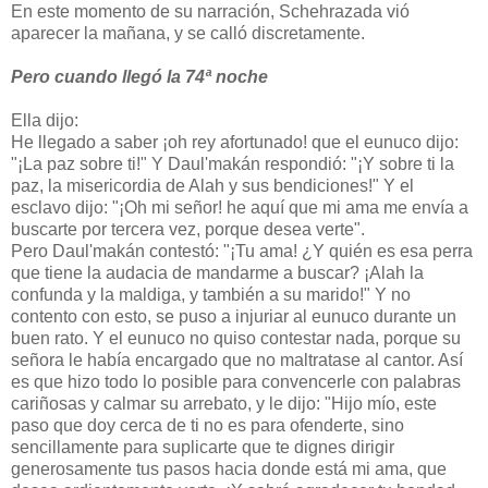
En este momento de su narración, Schehrazada vió
aparecer la mañana, y se calló discretamente.
Pero cuando llegó la 74ª noche
Ella dijo:
He llegado a saber ¡oh rey afortunado! que el eunuco dijo:
"¡La paz sobre ti!" Y Daul'makán respondió: "¡Y sobre ti la
paz, la misericordia de Alah y sus bendiciones!" Y el
esclavo dijo: "¡Oh mi señor! he aquí que mi ama me envía a
buscarte por tercera vez, porque desea verte".
Pero Daul'makán contestó: "¡Tu ama! ¿Y quién es esa perra
que tiene la audacia de mandarme a buscar? ¡Alah la
confunda y la maldiga, y también a su marido!" Y no
contento con esto, se puso a injuriar al eunuco durante un
buen rato. Y el eunuco no quiso contestar nada, porque su
señora le había encargado que no maltratase al cantor. Así
es que hizo todo lo posible para convencerle con palabras
cariñosas y calmar su arrebato, y le dijo: "Hijo mío, este
paso que doy cerca de ti no es para ofenderte, sino
sencillamente para suplicarte que te dignes dirigir
generosamente tus pasos hacia donde está mi ama, que