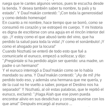
ruega que le cantes algunos versos, pues te escucha desde
la tienda. Y desea también saber tu nombre, tu país y tu
estado". Y Daul'makán contestó: "¡Con toda la generosidad
y como debido homenaje!
En cuanto a mi nombre, hace tiempo que se borró, como se
consumió mi corazón y se estropeó mi cuerpo. Y mi historia
es digna de escribirse con una aguja en el rincón interior del
ojo. ¡Y estoy como el que abusó tanto del vino, que ha
perdido la salud para toda la vida! ¡Y como el sonámbulo! ¡Y
como el ahogado por la locura!"
Cuando Nozhatú se enteró de todo esto que fué a
comunicarle el eunuco, empezó a sollozar, y dijo:
"¡Pregúntale si ha perdido algún ser querido: una madre, un
padre o un hermano!"
Y el eunuco interrogó a Daul'makán como se lo había
mandado su ama. Y Daul'makán contestó: "¡Ay de mí! ¡He
perdido todo eso, y además una hermana que me quería, y
de la cual no he vuelto a saber, porque el Destino nos ha
separado!" Y Nozhatú, al oír estas palabras, que le repitió el
eunuco, exclamó: "¡Haga Alah que ese joven pueda
encontrar alivio en sus desdichas y consiga reunirse con los
que ama!" Después encargó al eunuco ...