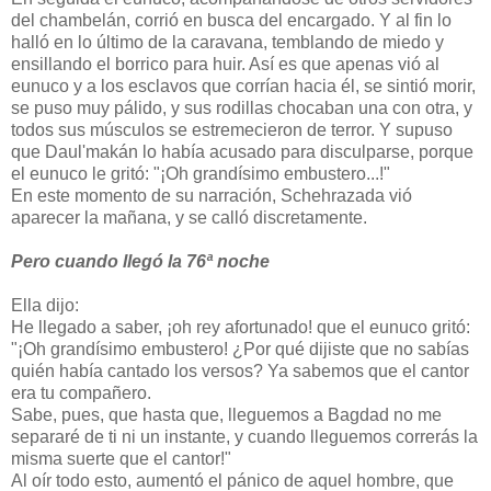
del chambelán, corrió en busca del encargado. Y al fin lo
halló en lo último de la caravana, temblando de miedo y
ensillando el borrico para huir. Así es que apenas vió al
eunuco y a los esclavos que corrían hacia él, se sintió morir,
se puso muy pálido, y sus rodillas chocaban una con otra, y
todos sus músculos se estremecieron de terror. Y supuso
que Daul'makán lo había acusado para disculparse, porque
el eunuco le gritó: "¡Oh grandísimo embustero...!"
En este momento de su narración, Schehrazada vió
aparecer la mañana, y se calló discretamente.
Pero cuando llegó la 76ª noche
Ella dijo:
He llegado a saber, ¡oh rey afortunado! que el eunuco gritó:
"¡Oh grandísimo embustero! ¿Por qué dijiste que no sabías
quién había cantado los versos? Ya sabemos que el cantor
era tu compañero.
Sabe, pues, que hasta que, lleguemos a Bagdad no me
separaré de ti ni un instante, y cuando lleguemos correrás la
misma suerte que el cantor!"
Al oír todo esto, aumentó el pánico de aquel hombre, que