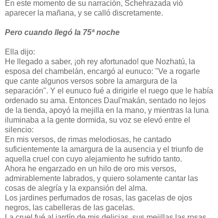
En este momento de su narración, Schehrazada vió
aparecer la mañana, y se calló discretamente.
Pero cuando llegó la 75ª noche
Ella dijo:
He llegado a saber, ¡oh rey afortunado! que Nozhatú, la
esposa del chambelán, encargó al eunuco: "Ve a rogarle
que cante algunos versos sobre la amargura de la
separación". Y el eunuco fué a dirigirle el ruego que le había
ordenado su ama. Entonces Daul'makán, sentado no lejos
de la tienda, apoyó la mejilla en la mano, y mientras la luna
iluminaba a la gente dormida, su voz se elevó entre el
silencio:
En mis versos, de rimas melodiosas, he cantado
suficientemente la amargura de la ausencia y el triunfo de
aquella cruel con cuyo alejamiento he sufrido tanto.
Ahora he engarzado en un hilo de oro mis versos,
admirablemente labrados, y quiero solamente cantar las
cosas de alegría y la expansión del alma.
Los jardines perfumados de rosas, las gacelas de ojos
negros, las cabelleras de las gacelas.
La cruel fué al jardín de mis delicias, sus mejillas las rosas