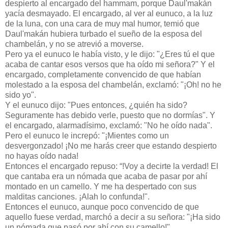
despierto al encargado del hammam, porque Daul'makán
yacía desmayado. El encargado, al ver al eunuco, a la luz
de la luna, con una cara de muy mal humor, temió que
Daul'makán hubiera turbado el sueño de la esposa del
chambelán, y no se atrevió a moverse.
Pero ya el eunuco le había visto, y le dijo: "¿Eres tú el que
acaba de cantar esos versos que ha oído mi señora?" Y el
encargado, completamente convencido de que habían
molestado a la esposa del chambelán, exclamó: "¡Oh! no he
sido yo".
Y el eunuco dijo: "Pues entonces, ¿quién ha sido?
Seguramente has debido verle, puesto que no dormías". Y
el encargado, alarmadísimo, exclamó: "No he oído nada".
Pero el eunuco le increpó: "¡Mientes como un
desvergonzado! ¡No me harás creer que estando despierto
no hayas oído nada!
Entonces el encargado repuso: “!Voy a decirte la verdad! El
que cantaba era un nómada que acaba de pasar por ahí
montado en un camello. Y me ha despertado con sus
malditas canciones. ¡Alah lo confunda!".
Entonces el eunuco, aunque poco convencido de que
aquello fuese verdad, marchó a decir a su señora: "¡Ha sido
un nómada que pasó por ahí con su camello!"