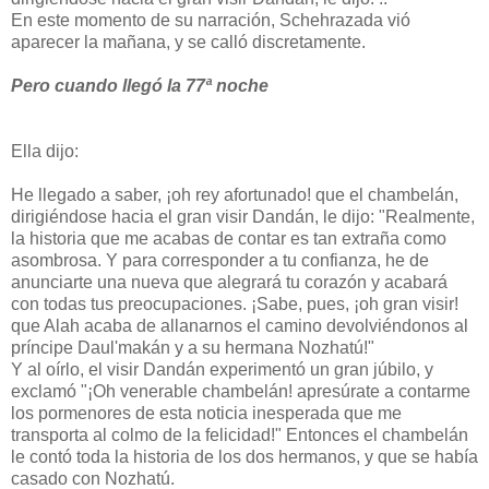
En este momento de su narración, Schehrazada vió
aparecer la mañana, y se calló discretamente.
Pero cuando llegó la 77ª noche
Ella dijo:
He llegado a saber, ¡oh rey afortunado! que el chambelán,
dirigiéndose hacia el gran visir Dandán, le dijo: "Realmente,
la historia que me acabas de contar es tan extraña como
asombrosa. Y para corresponder a tu confianza, he de
anunciarte una nueva que alegrará tu corazón y acabará
con todas tus preocupaciones. ¡Sabe, pues, ¡oh gran visir!
que Alah acaba de allanarnos el camino devolviéndonos al
príncipe Daul'makán y a su hermana Nozhatú!"
Y al oírlo, el visir Dandán experimentó un gran júbilo, y
exclamó "¡Oh venerable chambelán! apresúrate a contarme
los pormenores de esta noticia inesperada que me
transporta al colmo de la felicidad!" Entonces el chambelán
le contó toda la historia de los dos hermanos, y que se había
casado con Nozhatú.