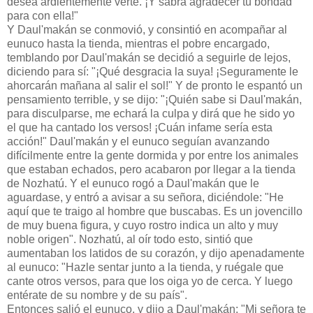
desea ardientemente verte. ¡Y sabrá agradecer tu bondad
para con ella!"
Y Daul'makán se conmovió, y consintió en acompañar al
eunuco hasta la tienda, mientras el pobre encargado,
temblando por Daul'makán se decidió a seguirle de lejos,
diciendo para sí: "¡Qué desgracia la suya! ¡Seguramente le
ahorcarán mañana al salir el sol!" Y de pronto le espantó un
pensamiento terrible, y se dijo: "¡Quién sabe si Daul'makán,
para disculparse, me echará la culpa y dirá que he sido yo
el que ha cantado los versos! ¡Cuán infame sería esta
acción!" Daul'makán y el eunuco seguían avanzando
difícilmente entre la gente dormida y por entre los animales
que estaban echados, pero acabaron por llegar a la tienda
de Nozhatú. Y el eunuco rogó a Daul'makán que le
aguardase, y entró a avisar a su señora, diciéndole: "He
aquí que te traigo al hombre que buscabas. Es un jovencillo
de muy buena figura, y cuyo rostro indica un alto y muy
noble origen". Nozhatú, al oír todo esto, sintió que
aumentaban los latidos de su corazón, y dijo apenadamente
al eunuco: "Hazle sentar junto a la tienda, y ruégale que
cante otros versos, para que los oiga yo de cerca. Y luego
entérate de su nombre y de su país".
Entonces salió el eunuco, y dijo a Daul'makán: "Mi señora te