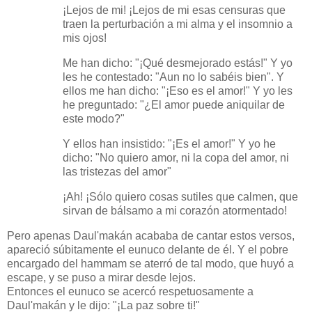
¡Lejos de mi! ¡Lejos de mi esas censuras que
traen la perturbación a mi alma y el insomnio a
mis ojos!
Me han dicho: "¡Qué desmejorado estás!" Y yo
les he contestado: "Aun no lo sabéis bien". Y
ellos me han dicho: "¡Eso es el amor!" Y yo les
he preguntado: "¿El amor puede aniquilar de
este modo?"
Y ellos han insistido: "¡Es el amor!" Y yo he
dicho: "No quiero amor, ni la copa del amor, ni
las tristezas del amor"
¡Ah! ¡Sólo quiero cosas sutiles que calmen, que
sirvan de bálsamo a mi corazón atormentado!
Pero apenas Daul'makán acababa de cantar estos versos,
apareció súbitamente el eunuco delante de él. Y el pobre
encargado del hammam se aterró de tal modo, que huyó a
escape, y se puso a mirar desde lejos.
Entonces el eunuco se acercó respetuosamente a
Daul'makán y le dijo: "¡La paz sobre ti!"