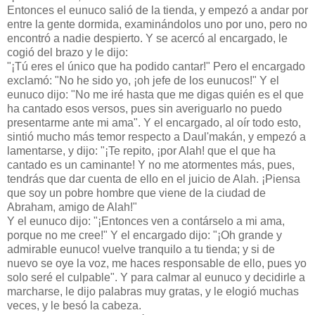
Entonces el eunuco salió de la tienda, y empezó a andar por
entre la gente dormida, examinándolos uno por uno, pero no
encontró a nadie despierto. Y se acercó al encargado, le
cogió del brazo y le dijo:
"¡Tú eres el único que ha podido cantar!" Pero el encargado
exclamó: "No he sido yo, ¡oh jefe de los eunucos!" Y el
eunuco dijo: "No me iré hasta que me digas quién es el que
ha cantado esos versos, pues sin averiguarlo no puedo
presentarme ante mi ama". Y el encargado, al oír todo esto,
sintió mucho más temor respecto a Daul'makán, y empezó a
lamentarse, y dijo: "¡Te repito, ¡por Alah! que el que ha
cantado es un caminante! Y no me atormentes más, pues,
tendrás que dar cuenta de ello en el juicio de Alah. ¡Piensa
que soy un pobre hombre que viene de la ciudad de
Abraham, amigo de Alah!"
Y el eunuco dijo: "¡Entonces ven a contárselo a mi ama,
porque no me cree!" Y el encargado dijo: "¡Oh grande y
admirable eunuco! vuelve tranquilo a tu tienda; y si de
nuevo se oye la voz, me haces responsable de ello, pues yo
solo seré el culpable". Y para calmar al eunuco y decidirle a
marcharse, le dijo palabras muy gratas, y le elogió muchas
veces, y le besó la cabeza.