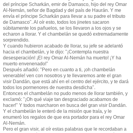
del príncipe Scharkán, emir de Damasco, hijo del rey Omar
Al-Nemán, señor de Bagdad y del país de Haurán. Y me
envía el príncipe Scharkán para llevar a su padre el tributo
de Damasco". Al oír esto, todos los jinetes sacaron
súbitamente los pañuelos, se los llevaron a los ojos y se
echaron a llorar. Y el chambelán se quedó extremadamente
sorprendido.
Y cuando hubieron acabado de llorar, su jefe se adelantó
hacia el chambelán, y le dijo: "¡Contempla nuestra
desesperación! ¡El rey Omar Al-Nemán ha muerto! ¡Y ha
muerto envenenado!"
Después añadió: "Pero en cuanto a ti, ¡oh chambelán
venerable! ven con nosotros y te llevaremos ante el gran
visir Dandán, que está ahí en el centro del ejército, y te dará
todos los pormenores de nuestra desdicha".
Entonces el chambelán no pudo menos de llorar también, y
exclamó: "¡Oh qué viaje tan desgraciado acabamos de
hacer!" Y todos marcharon en busca del gran visir Dandán.
Y el chambelán le enteró de la misión que traía, y le
enumeró los regalos de que era portador para el rey Omar
Al-Nemán.
Pero el gran visir, al oír estas palabras que le recordaban a