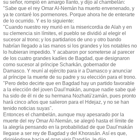
su señor, rompió en amargo llanto, y dijo al chambelán:
"Sabe que el rey Omar Al-Nemán ha muerto envenenado, y
ya te contaré los pormenores. Porque ahora he de enterarte
de lo ocurrido. Y es lo siguiente:
"Cuando nuestro rey murió en la misericordia de Alah y en
su clemencia sin límites, el pueblo se dividió al elegir el
sucesor al trono; y los partidarios de uno y otro bando
habrían llegado a las manos si los grandes y los notables no
lo hubieran impedido. Y acabaron por someterse al parecer
de los cuatro grandes kadíes de Bagdad, que designaron
como sucesor al príncipe Scharkán, gobernador de
Damasco. Y reuní al ejército para ir a Damasco y anunciar
al príncipe la muerte de su padre y su elección para el trono.
"Pero debo decirte que en Bagdad hay un partido favorable
a la elección del joven Daul'makán, aunque nadie sabe qué
ha sido de él ni de su hermana Nozhatú'zamán, pues pronto
hará cinco años que salieron para el Hdejaz, y no se han
tenido noticias suyas".
Entonces el chambelán, aunque muy apesarado por la
muerte del rey Omar Al-Nemán, se alegró hasta el límite de
la alegría pensando en la probabilidad de que Daul'makán
llegase a ser rey de Bagdad y del Khorasán. Así es que,
dirigiéndose hacia el gran visir Dandán, le dijo. ..