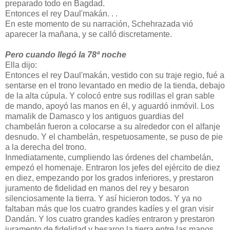
preparado todo en Bagdad.
Entonces el rey Daul'makán. . .
En este momento de su narración, Schehrazada vió
aparecer la mañana, y se calló discretamente.
Pero cuando llegó la 78ª noche
Ella dijo:
Entonces el rey Daul'makán, vestido con su traje regio, fué a
sentarse en el trono levantado en medio de la tienda, debajo
de la alta cúpula. Y colocó entre sus rodillas el gran sable
de mando, apoyó las manos en él, y aguardó inmóvil. Los
mamalik de Damasco y los antiguos guardias del
chambelán fueron a colocarse a su alrededor con el alfanje
desnudo. Y el chambelán, respetuosamente, se puso de pie
a la derecha del trono.
Inmediatamente, cumpliendo las órdenes del chambelán,
empezó el homenaje. Entraron los jefes del ejército de diez
en diez, empezando por los grados inferiores, y prestaron
juramento de fidelidad en manos del rey y besaron
silenciosamente la tierra. Y así hicieron todos. Y ya no
faltaban más que los cuatro grandes kadíes y el gran visir
Dandán. Y los cuatro grandes kadíes entraron y prestaron
juramento de fidelidad y besaron la tierra entre las manos