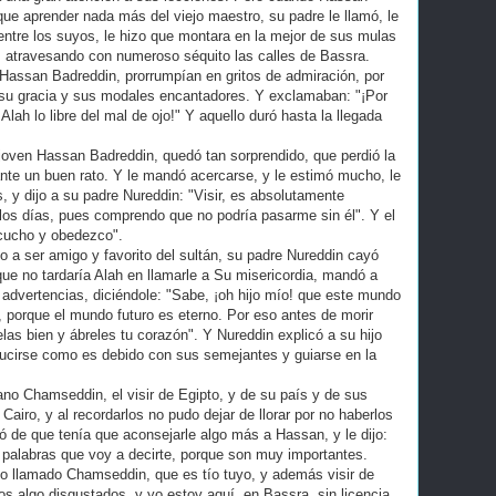
que aprender nada más del viejo maestro, su padre le llamó, le
entre los suyos, le hizo que montara en la mejor de sus mulas
tán, atravesando con numeroso séquito las calles de Bassra.
n Hassan Badreddin, prorrumpían en gritos de admiración, por
, su gracia y sus modales encantadores. Y exclamaban: "¡Por
lah lo libre del mal de ojo!" Y aquello duró hasta la llegada
 joven Hassan Badreddin, quedó tan sorprendido, que perdió la
rante un buen rato. Y le mandó acercarse, y le estimó mucho, le
s, y dijo a su padre Nureddin: "Visir, es absolutamente
los días, pues comprendo que no podría pasarme sin él". Y el
scucho y obedezco".
a ser amigo y favorito del sultán, su padre Nureddin cayó
e no tardaría Alah en llamarle a Su misericordia, mandó a
as advertencias, diciéndole: "Sabe, ¡oh hijo mío! que este mundo
 porque el mundo futuro es eterno. Por eso antes de morir
elas bien y ábreles tu corazón". Y Nureddin explicó a su hijo
cirse como es debido con sus semejantes y guiarse en la
o Chamseddin, el visir de Egipto, y de su país y de sus
airo, y al recordarlos no pudo dejar de llorar por no haberlos
ó de que tenía que aconsejarle algo más a Hassan, y le dijo:
 palabras que voy a decirte, porque son muy importantes.
o llamado Chamseddin, que es tío tuyo, y además visir de
 algo disgustados, y yo estoy aquí, en Bassra, sin licencia