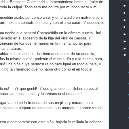
eddin. Entonces Chamseddin, lamentándose hasta el límite de
►
toda la culpa! ¡Todo esto me ocurre por mi poco tacto y mi
►
seddin acabó por consolarse, y un día pidió en matrimonio a
►
iro, hizo su contrato con ella y con ella se casó. ¡Y sucedió lo
►
sma noche que penetró Chamseddin en la cámara nupcial, fué
►
netró en el aposento de la hija del visir de Bassra. Y
►
atrimonio de los dos hermanos en la misma noche, para
►
las criaturas.
habían combinado los dos hermanos antes de su querella,
▼
as la misma noche: parieron el mismo día y a la misma hora,
arió una niña cuya hermosura no tuvo igual en todo el país, y
n niño tan hermoso que no había otro como él en todo el
do es! ... ¡Y qué gentil! ¡Y qué gracioso!.. . ¡Beber su boca!
vidar las copas llenas y los vasos desbordantes!
gar la sed en la frescura de sus mejillas y mirarse en el
s olvidar la púrpura de los vinos, sus aromas, su sabor y toda
leza a compararse con este niño, bajaría humillada la cabeza!