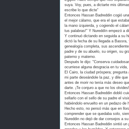
suya. Voy, pues, a dictarte mis últim
escribe lo que dicte”
Entonces Hassan Badreddin cogió una ho
el mejor cálamo, que era el que estab
la mano izquierda, y cogiendo el cála
tus palabras!" Y Nureddín empezó a dic
Y continuó dictando en seguida a su hij
dictó la fecha de su llegada a Bassra, y
genealogía completa, sus ascendientes
padre y de su abuelo, su origen, su gra
paterno y materno.
Después le dijo: "Conserva cuidadosam
ocurriese alguna desgracia en tu vida,
El Cairo, la ciudad próspera; pregunta a
mi parte deseándole la paz, y dile que h
antes de morir no tenía más deseo que
darte. ¡Te conjuro a que no los olvides
Entonces Hassan Badreddin dobló cuida
sellarlo con el sello de su padre el visi
habiéndolo envuelto en un pedazo de h
Hecho esto, no pensó más que en llora
comprender que se quedaba solo, siend
Nureddin no dejó de dar consejos a su
Entonces Hassan Badreddin sintió un p