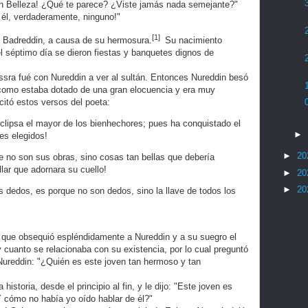
¡Oh Belleza! ¿Qué te parece? ¿Viste jamás nada semejante?"
 él, verdaderamente, ninguno!"
[1]
n Badreddin, a causa de su hermosura.
Su nacimiento
l séptimo día se dieron fiestas y banquetes dignos de
assra fué con Nureddin a ver al sultán. Entonces Nureddin besó
 y como estaba dotado de una gran elocuencia y era muy
ecitó estos versos del poeta:
 eclipsa el mayor de los bienhechores; pues ha conquistado el
►
es elegidos!
►
20
 no son sus obras, sino cosas tan bellas que debería
lar que adornara su cuello!
►
20
►
20
us dedos, es porque no son dedos, sino la llave de todos los
, que obsequió espléndidamente a Nureddin y a su suegro el
y cuanto se relacionaba con su existencia, por lo cual preguntó
a Nureddin: "¿Quién es este joven tan hermoso y tan
 historia, desde el principio al fin, y le dijo: "Este joven es
Y cómo no había yo oído hablar de él?"