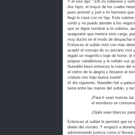
Y el visir dijo: "¡Oh mi soberano y se
dos hijos, el mayor de los cuales here
pues prometí y juré a mi hermano que 
llegó lo casé con mi hija. Este sobri
sordo y no puedo atender a los negocio
que se digne nombrar a mi sobrino, que
asegurarte que merece este cargo, pu
muy ducho en el modo de despachar l
Entonces el sultán miró con más dete
aceptó el consejo de su anciano visir 
regaló un magnífico traje de honor, el
propias caballerizas y le señaló sus 
Nureddin besó entonces la mano del su
el colmo de la alegría y besaron al re
criatura nos trajo buena suerte".
Al día siguiente, Nureddin fué a palac
tierra entre las manos del sultán, y re
¡Para ti sean nuevas las
el envidioso se consum
¡Ojalá sean blancos para 
Entonces el sultán le permitió que se s
diwán del visirato. Y empezó a desem
administrando justicia como si llevara 