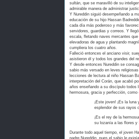
sultán, que se maravilló de su intelig
admirable manera de administrar justici
Y Nureddin siguió desempeñando a mara
educación de su hijo Hassan Badreddin
cada día más poderoso y más favoreci
servidores, guardias y correos. Y lleg
escala, fletando naves mercantes que
elevadoras de agua y plantando magníf
cumpliera los cuatro años.
Falleció entonces el anciano visir, sue
asistieron él y todos los grandes del re
Y desde entonces Nureddin se consagró
sabio más versado en leves religiosas 
lecciones de lectura al niño Hassan Ba
interpretación del Corán, que acabó p
años enseñando a su discípulo todos l
hermosura, gracia y perfección, como 
¡Este joven! ¡Es la luna
esplendor de sus rayos 
¡Es el rey de la hermosur
su lozanía a las flores y
Durante todo aquel tiempo, el joven H
padre Nureddin, pues el sabio le exig