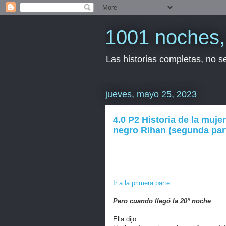
1001 noches, 
Las historias completas, no 
jueves, mayo 25, 2023
4.0 P2 Historia de la muj
negro Rihan (segunda part
Ir a la primera parte
Pero cuando llegó la 20ª noche
Ella dijo: