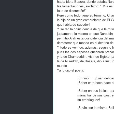
había ido a Bassra, donde estaba Nur
las lamentaciones, exclamó: "¡Mía es 
falta de discreción!"
Pero como todo tiene su término, Cham
la hija de un gran comerciante de El Ca
que había de suceder!
Y se dió la coincidencia de que la mi
justamente la misma en que Nureddin pe
permitió Alah esta coincidencia del m
demostrar que manda en el destino de 
Y todo se verificó, además, según lo 
pues las dos esposas quedaron preñad
y la de Chamseddin, visir de Egipto, p
la de Nureddin, de Bassra, dió a luz u
mundo.
Ya lo dijo el poeta:
¡El niño! ... ¡Cuán delica
¡Beber esta boca hace ol
¡Beber en sus labios, apa
manantial de sus ojos, e
su embriaguez!
¡Si viniese la misma Bel