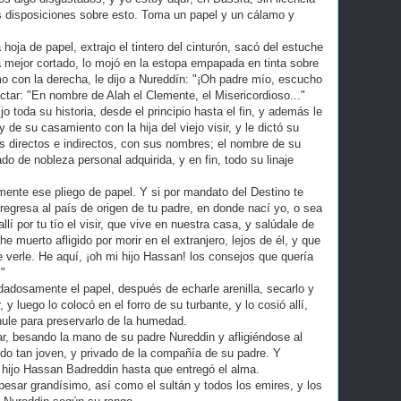
as disposiciones sobre esto. Toma un papel y un cálamo y
ja de papel, extrajo el tintero del cinturón, sacó del estuche
a mejor cortado, lo mojó en la estopa empapada en tinta sobre
mo con la derecha, le dijo a Nureddín: "¡Oh padre mío, escucho
tar: "En nombre de Alah el Clemente, el Misericordioso..."
o toda su historia, desde el principio hasta el fin, y además le
 de su casamiento con la hija del viejo visir, y le dictó su
 directos e indirectos, con sus nombres; el nombre de su
do de nobleza personal adquirida, y en fin, todo su linaje
ente ese pliego de papel. Y si por mandato del Destino te
 regresa al país de origen de tu padre, en donde nací yo, o sea
llí por tu tío el visir, que vive en nuestra casa, y salúdale de
e muerto afligido por morir en el extranjero, lejos de él, y que
 verle. He aquí, ¡oh mi hijo Hassan! los consejos que quería
!"
dosamente el papel, después de echarle arenilla, secarlo y
r, y luego lo colocó en el forro de su turbante, y lo cosió allí,
ule para preservarlo de la humedad.
r, besando la mano de su padre Nureddin y afligiéndose al
o tan joven, y privado de la compañía de su padre. Y
 hijo Hassan Badreddin hasta que entregó el alma.
esar grandísimo, así como el sultán y todos los emires, y los