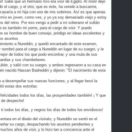
ñor! Sabe que un hermano mío era visir de Egipto. Al morir dejó
dó el cargo, y el otro, que es éste, ha venido a buscarme,
casaría a mi hija con uno de mis sobrinos. Así es que apenas
no mío es joven, como ves, y yo ya soy demasiado viejo y estoy
s del reino. Por eso vengo a pedir a mi soberano el sultán
 es también mi yerno, para el cargo de visir. Y puedo
es es hombre de buen consejo, pródigo en ideas excelentes y
os asuntos.
nimiento a Nureddin, y quedó encantado de este examen,
y nombró para el cargo a Nureddin en lugar de su suegro, y le
 mejor de todos los que pudo encontrar, y una mula de sus
guardias y sus chambelanes.
ltán, y salió con su suegro. y ambos regresaron a su casa en
cién nacido Hassan Badreddin y dijeron: "El nacimiento de esta
io a desempeñar sus nuevas funciones, y al llegar besó la
citó estas dos estrofas:
 felicidades todos los días, las prosperidades también! ¡ Y que
a de despecho!
ti todos los días, y negros los días de todos los envidiosos!
entara en el diwán del visirato, y Nureddin se sentó en el
peñar su cargo, despachando los asuntos pendientes y
muchos años de visir, y lo hizo tan a conciencia ante el