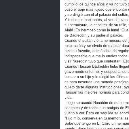
cumplió los quince años y ya no tuvo 
puso el traje más lujoso que encontró 
y se dirigió con él al palacio del sul
Y todos los habitantes, al ver al jove
su hermosura, la esbeltez de su talle
Alah! ¡Es hermoso como la luna! ¡Que A
de Badreddin y su padre al palacio.
Cuando el sultán vió la hermosura del
respiración y se olvidó de respirar du
hizo su favorito, colmándole de regalo
indispensable que me lo envíes todos 
visir Nureddin tuvo que contestar: "E
Cuando Hassan Badreddin hubo llegado 
gravemente enfermo, y sospechando qu
buscar a su hijo y le dirigió las últim
es para nosotros una morada pasajera,
quiero darte algunas instrucciones; óy
Hassan las mejores normas para condu
vida.
Luego se acordó Nureddin de su herman
parientes y de todos sus amigos de El C
vuelto a ver. Pero en seguida se acord
"Hijo mío, conserva en tu memoria las
Sabe que tengo en El Cairo un herman
Egipto. Hace tiempo que nos separamos