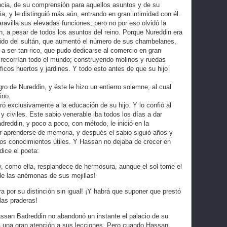
encia, de su comprensión para aquellos asuntos y de su
a, y le distinguió más aún, entrando en gran intimidad con él.
villa sus elevadas funciones; pero no por eso olvidó la
, a pesar de todos los asuntos del reino. Porque Nureddin era
do del sultán, que aumentó el número de sus chambelanes,
ó a ser tan rico, que pudo dedicarse al comercio en gran
 recorrían todo el mundo; construyendo molinos y ruedas
icos huertos y jardines. Y todo esto antes de que su hijo
gro de Nureddin, y éste le hizo un entierro solemne, al cual
ino.
 exclusivamente a la educación de su hijo. Y lo confió al
y civiles. Este sabio venerable iba todos los días a dar
dreddin, y poco a poco, con método, le inició en la
or aprenderse de memoria, y después el sabio siguió años y
os conocimientos útiles. Y Hassan no dejaba de crecer en
dice el poeta:
 y, como ella, resplandece de hermosura, aunque el sol tome el
de las anémonas de sus mejillas!
a por su distinción sin igual! ¡Y habrá que suponer que prestó
 las praderas!
assan Badreddin no abandonó un instante el palacio de su
ía una gran atención a sus lecciones. Pero cuando Hassan