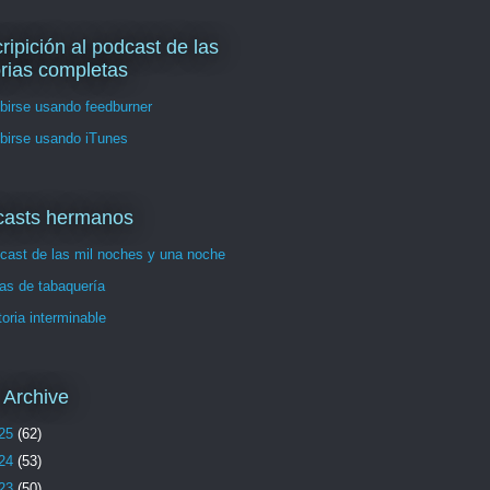
ripición al podcast de las
orias completas
birse usando feedburner
birse usando iTunes
casts hermanos
cast de las mil noches y una noche
as de tabaquería
toria interminable
 Archive
25
(62)
24
(53)
23
(50)