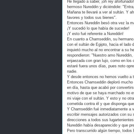
He llegado a saber, ¡oh rey afortunado!
hermoso Nureddin y diciéndole: "Entra,
Mañana te llevaré a ver al sultán. Y a
favores y todos sus bienes".
Entonces Nureddin besó otra vez la man
¡Y sucedió lo que había de suceder!
¡Y esto fué referente a Nureddin!
En cuanto a Chamseddin, su hermano...
con el sultán de Egipto, hacia el lado
inquietó mucho al no encontrar a su h
respondieron: "Nuestro amo Nureddin, 
enjaezada con gran lujo, como en los d
estaré fuera unos días, pues noto opre
nadie.
Y desde entonces no hemos vuelto a t
Entonces Chamseddin deploró mucho l
en día, hasta que acabó por convertir
motivo de que se haya marchado no es 
mi viaje con el sultán. Y esto y no otra
cometida contra él y que disponga que
Y Chamseddin fué inmediatamente a ver 
escribir mensajes autorizados con su s
direcciones a todos sus lugarteniente
Nureddin había desaparecido y que pr
Pero transcurrido algún tiempo, todos 