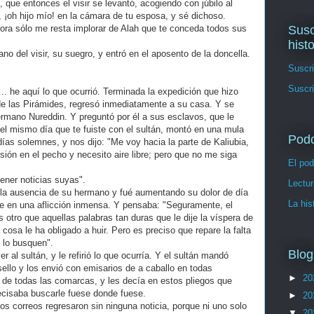
, que entonces el visir se levantó, acogiendo con júbilo al
 ¡oh hijo mío! en la cámara de tu esposa, y sé dichoso.
Susc
hora sólo me resta implorar de Alah que te conceda todos sus
hist
o del visir, su suegro, y entró en el aposento de la doncella.
Suscri
Suscri
 he aquí lo que ocurrió. Terminada la expedición que hizo
 de las Pirámides, regresó inmediatamente a su casa. Y se
ermano Nureddin. Y preguntó por él a sus esclavos, que le
el mismo día que te fuiste con el sultán, montó en una mula
Pod
ías solemnes, y nos dijo: "Me voy hacia la parte de Kaliubia,
sión en el pecho y necesito aire libre; pero que no me siga
El pod
ener noticias suyas".
Lectur
a ausencia de su hermano y fué aumentando su dolor de día
La his
se en una aflicción inmensa. Y pensaba: "Seguramente, el
otro que aquellas palabras tan duras que le dije la víspera de
 cosa le ha obligado a huir. Pero es preciso que repare la falta
 lo busquen".
Blog
al sultán, y le refirió lo que ocurría. Y el sultán mandó
ello y los envió con emisarios de a caballo en todas
►
20
s de todas las comarcas, y les decía en estos pliegos que
ecisaba buscarle fuese donde fuese.
►
20
los correos regresaron sin ninguna noticia, porque ni uno solo
▼
20