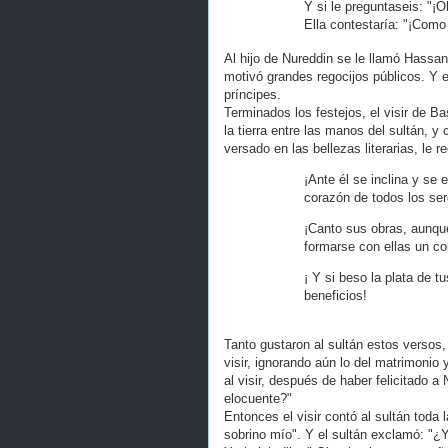
Y si le preguntaseis: "
Ella contestaría: "¡Como
Al hijo de Nureddin se le llamó Hassa
motivó grandes regocijos públicos. Y e
príncipes.
Terminados los festejos, el visir de B
la tierra entre las manos del sultán,
versado en las bellezas literarias, le r
¡Ante él se inclina y se
corazón de todos los ser
¡Canto sus obras, aunque
formarse con ellas un col
¡ Y si beso la plata de t
beneficios!
Tanto gustaron al sultán estos versos
visir, ignorando aún lo del matrimonio 
al visir, después de haber felicitado 
elocuente?"
Entonces el visir contó al sultán toda la
sobrino mío". Y el sultán exclamó: "¿