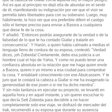
Así es que al principio no dejó ella de abundar en el sentir
de él, manifestando su indignación por ver que el visir se
permitía tales libertades para con su soberano. Luego, muy
hábilmente, le hizo ver que era preferible diferir el castigo
sólo el tiempo preciso para enviar a Bassra a cualquiera
que diese fe de la cosa.
Y añadió: "Entonces podrás asegurarte de la verdad o de la
falsedad de lo que te ha contado Giafar y tratarle en
consecuencia". Y Harún, a quien había calmado a medias el
lenguaje lleno de cordura de su esposa, contestó: "Verdad
dices, ¡oh Zobeida! Ciertamente, debo esa justicia a un
hombre cual el hijo de Yahia. Y como no puedo tener una
confianza absoluta en la relación que me haga quien envíe
a Bassra, quiero ir yo mismo a esa ciudad para comprobar
la cosa. Y entablaré conocimiento con ese Abulcassem. Y te
juro que le costará la cabeza a Giafar si me ha exagerado la
generosidad de ese joven o si me ha dicho mentira".
Y sin más tardanza en ejecutar su proyecto, se levantó en
aquella hora y en aquel instante, y sin querer escuchar lo
que decía Sett Zobeida para decidirle a no hacer
completamente solo ese viaje, se disfrazó de mercader del
Irak, recomendó a su esposa que durante su ausencia