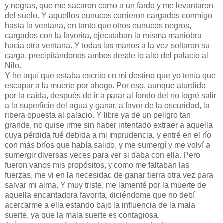
y negras, que me sacaron como a un fardo y me levantaron
del suelo. Y aquellos eunucos corrieron cargados conmigo
hasta la ventana, en tanto que otros eunucos negros,
cargados con la favorita, ejecutaban la misma maniobra
hacia otra ventana. Y todas las manos a la vez soltaron su
carga, precipitándonos ambos desde lo alto del palacio al
Nilo.
Y he aquí que estaba escrito en mi destino que yo tenía que
escapar a la muerte por ahogo. Por eso, aunque aturdido
por la caída, después de ir a parar al fondo del río logré salir
a la superficie del agua y ganar, a favor de la oscuridad, la
ribera opuesta al palacio. Y libre ya de un peligro tan
grande, no quise irme sin haber intentado extraer a aquella
cuya pérdida fué debida a mi imprudencia, y entré en el río
con más bríos que había salido, y me sumergí y me volví a
sumergir diversas veces para ver si daba con ella. Pero
fueron vanos mis propósitos, y como me faltaban las
fuerzas, me vi en la necesidad de ganar tierra otra vez para
salvar mi alma. Y muy triste, me lamenté por la muerte de
aquella encantadora favorita, diciéndome que no debí
acercarme a ella estando bajo la influencia de la mala
suerte, ya que la mala suerte es contagiosa.