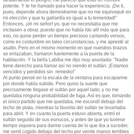
potente. Y te he llamado para hacer la experiencia. ¡De ti,
pues, depende ahora demostrarme que no me equivoqué en
mi elección y que tu gallardía es igual a tu temeridad!"
Entonces, ¡oh mi señor! yo, que no necesitaba que me
incitasen a obrar, puesto que no había ido allí más que para
eso, no quise perder un tiempo precioso cantando versos,
como es costumbre en tales circunstancias, y me apresté al
asalto. Pero en el mismo momento en que nuestros brazos
se enlazaban, llamaron fuertemente a la puerta de la
habitación. Y la bella Labiba me dijo muy asustada: "Nadie
tiene derecho para llamar así no siendo el sultán: ¡Estamos
vencidos y perdidos sin remedio!"
Al punto pensé en la escala de la ventana para escaparme
por donde había subido. Pero quiso la suerte que
precisamente llegase el sultán por aquel lado; y no me
quedaba ninguna probabilidad de fuga. Así es que, tomando
el único partido que me quedaba, me escondí debajo del
lecho de plata, mientras la favorita del sultán se levantaba
para abrir. Y en cuanto la puerta estuvo abierta, entró el
sultán seguido de sus eunucos, y antes de que yo tuviese
tiempo siquiera para darme cuenta de lo que iba a suceder,
me sentí cogido debajo del lecho por veinte manos terribles