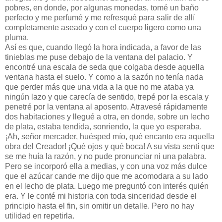
pobres, en donde, por algunas monedas, tomé un baño
perfecto y me perfumé y me refresqué para salir de allí
completamente aseado y con el cuerpo ligero como una
pluma.
Así es que, cuando llegó la hora indicada, a favor de las
tinieblas me puse debajo de la ventana del palacio. Y
encontré una escala de seda que colgaba desde aquella
ventana hasta el suelo. Y como a la sazón no tenía nada
que perder más que una vida a la que no me ataba ya
ningún lazo y que carecía de sentido, trepé por la escala y
penetré por la ventana al aposento. Atravesé rápidamente
dos habitaciones y llegué a otra, en donde, sobre un lecho
de plata, estaba tendida, sonriendo, la que yo esperaba.
¡Ah, señor mercader, huésped mío, qué encanto era aquella
obra del Creador! ¡Qué ojos y qué boca! A su vista sentí que
se me huía la razón, y no pude pronunciar ni una palabra.
Pero se incorporó ella a medias, y con una voz más dulce
que el azúcar cande me dijo que me acomodara a su lado
en el lecho de plata. Luego me preguntó con interés quién
era. Y le conté mi historia con toda sinceridad desde el
principio hasta el fin, sin omitir un detalle. Pero no hay
utilidad en repetirla.