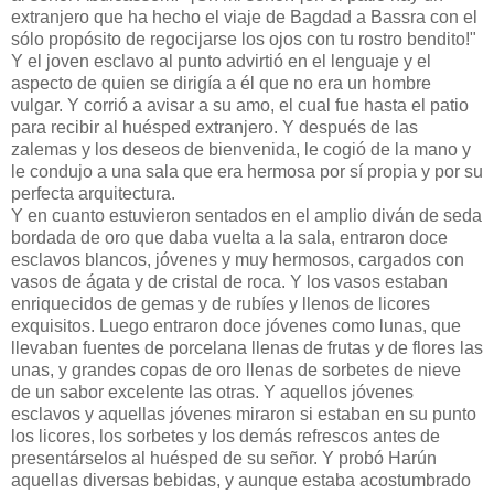
extranjero que ha hecho el viaje de Bagdad a Bassra con el
sólo propósito de regocijarse los ojos con tu rostro bendito!"
Y el joven esclavo al punto advirtió en el lenguaje y el
aspecto de quien se dirigía a él que no era un hombre
vulgar. Y corrió a avisar a su amo, el cual fue hasta el patio
para recibir al huésped extranjero. Y después de las
zalemas y los deseos de bienvenida, le cogió de la mano y
le condujo a una sala que era hermosa por sí propia y por su
perfecta arquitectura.
Y en cuanto estuvieron sentados en el amplio diván de seda
bordada de oro que daba vuelta a la sala, entraron doce
esclavos blancos, jóvenes y muy hermosos, cargados con
vasos de ágata y de cristal de roca. Y los vasos estaban
enriquecidos de gemas y de rubíes y llenos de licores
exquisitos. Luego entraron doce jóvenes como lunas, que
llevaban fuentes de porcelana llenas de frutas y de flores las
unas, y grandes copas de oro llenas de sorbetes de nieve
de un sabor excelente las otras. Y aquellos jóvenes
esclavos y aquellas jóvenes miraron si estaban en su punto
los licores, los sorbetes y los demás refrescos antes de
presentárselos al huésped de su señor. Y probó Harún
aquellas diversas bebidas, y aunque estaba acostumbrado