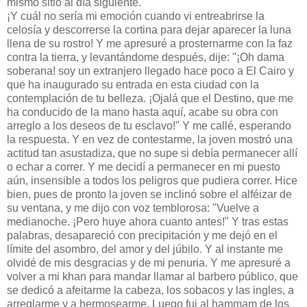
mismo sitio al día siguiente.
¡Y cuál no sería mi emoción cuando vi entreabrirse la
celosía y descorrerse la cortina para dejar aparecer la luna
llena de su rostro! Y me apresuré a prosternarme con la faz
contra la tierra, y levantándome después, dije: "¡Oh dama
soberana! soy un extranjero llegado hace poco a El Cairo y
que ha inaugurado su entrada en esta ciudad con la
contemplación de tu belleza. ¡Ojalá que el Destino, que me
ha conducido de la mano hasta aquí, acabe su obra con
arreglo a los deseos de tu esclavo!" Y me callé, esperando
la respuesta. Y en vez de contestarme, la joven mostró una
actitud tan asustadiza, que no supe si debía permanecer allí
o echar a correr. Y me decidí a permanecer en mi puesto
aún, insensible a todos los peligros que pudiera correr. Hice
bien, pues de pronto la joven se inclinó sobre el alféizar de
su ventana, y me dijo con voz temblorosa: "Vuelve a
medianoche. ¡Pero huye ahora cuanto antes!" Y tras estas
palabras, desapareció con precipitación y me dejó en el
límite del asombro, del amor y del júbilo. Y al instante me
olvidé de mis desgracias y de mi penuria. Y me apresuré a
volver a mi khan para mandar llamar al barbero público, que
se dedicó a afeitarme la cabeza, los sobacos y las ingles, a
arreglarme y a hermosearme. Luego fui al hammam de los