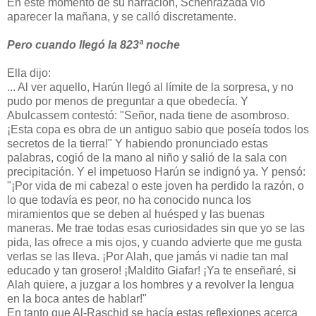
En este momento de su narración, Schehrazada vió
aparecer la mañana, y se calló discretamente.
Pero cuando llegó la 823ª noche
Ella dijo:
... Al ver aquello, Harún llegó al límite de la sorpresa, y no
pudo por menos de preguntar a que obedecía. Y
Abulcassem contestó: "Señor, nada tiene de asombroso.
¡Esta copa es obra de un antiguo sabio que poseía todos los
secretos de la tierra!" Y habiendo pronunciado estas
palabras, cogió de la mano al niño y salió de la sala con
precipitación. Y el impetuoso Harún se indignó ya. Y pensó:
"¡Por vida de mi cabeza! o este joven ha perdido la razón, o
lo que todavía es peor, no ha conocido nunca los
miramientos que se deben al huésped y las buenas
maneras. Me trae todas esas curiosidades sin que yo se las
pida, las ofrece a mis ojos, y cuando advierte que me gusta
verlas se las lleva. ¡Por Alah, que jamás vi nadie tan mal
educado y tan grosero! ¡Maldito Giafar! ¡Ya te enseñaré, si
Alah quiere, a juzgar a los hombres y a revolver la lengua
en la boca antes de hablar!"
En tanto que Al-Raschid se hacía estas reflexiones acerca