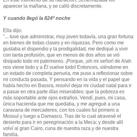
aparecer la mañana, y se calló discretamente.
Y cuando llegó la 824ª noche
Ella dijo:
"... tuve que administrar, muy joven todavía, una gran fortuna
en bienes de todas clases y en riquezas. Pero como me
gustaba el dispendio y la prodigalidad, me dediqué a vivir
con tanta profusión, que en menos de dos años se vió
disipado todo mi patrimonio. ¡Porque, ¡oh mi señor! de Alah
nos viene todo y a Él vuelve todo! Entonces, viéndome en
un estado de completa penuria, me puse a reflexionar sobre
mi conducta pasada. Y pensando en la vida y el papel que
había hecho en Bassra, resolví dejar mi ciudad natal para ir
a pasar en otra parte días miserables: que la pobreza es
más soportable ante ojos extraños. Vendí, pues, mi casa,
única hacienda que me quedaba, y me agregué a una
caravana de mercaderes, con los cuales fui primero a
Mossul y luego a Damasco. Tras de lo cual atravesé el
desierto para ir en peregrinación a la Meca; y desde allí
volví al gran Cairo, cuna de nuestra raza y de nuestra
familia.