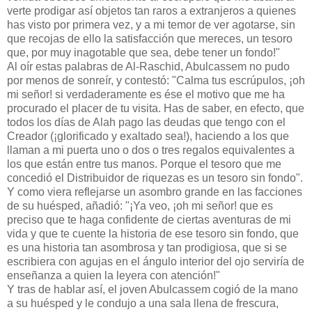
verte prodigar así objetos tan raros a extranjeros a quienes
has visto por primera vez, y a mi temor de ver agotarse, sin
que recojas de ello la satisfacción que mereces, un tesoro
que, por muy inagotable que sea, debe tener un fondo!"
Al oír estas palabras de Al-Raschid, Abulcassem no pudo
por menos de sonreír, y contestó: "Calma tus escrúpulos, ¡oh
mi señor! si verdaderamente es ése el motivo que me ha
procurado el placer de tu visita. Has de saber, en efecto, que
todos los días de Alah pago las deudas que tengo con el
Creador (¡glorificado y exaltado sea!), haciendo a los que
llaman a mi puerta uno o dos o tres regalos equivalentes a
los que están entre tus manos. Porque el tesoro que me
concedió el Distribuidor de riquezas es un tesoro sin fondo".
Y como viera reflejarse un asombro grande en las facciones
de su huésped, añadió: "¡Ya veo, ¡oh mi señor! que es
preciso que te haga confidente de ciertas aventuras de mi
vida y que te cuente la historia de ese tesoro sin fondo, que
es una historia tan asombrosa y tan prodigiosa, que si se
escribiera con agujas en el ángulo interior del ojo serviría de
enseñanza a quien la leyera con atención!"
Y tras de hablar así, el joven Abulcassem cogió de la mano
a su huésped y le condujo a una sala llena de frescura,