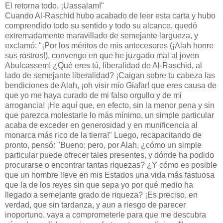
El retorna todo. ¡Uassalam!"
Cuando Al-Raschid hubo acabado de leer esta carta y hubo
comprendido todo su sentido y todo su alcance, quedó
extremadamente maravillado de semejante largueza, y
exclamó: "¡Por los méritos de mis antecesores (¡Alah honre
sus rostros!), convengo en que he juzgado mal al joven
Abulcassem! ¿Qué eres tú, liberalidad de Al-Raschid, al
lado de semejante liberalidad? ¡Caigan sobre tu cabeza las
bendiciones de Alah, ¡oh visir mío Giafar! que eres causa de
que yo me haya curado de mi falso orgullo y de mi
arrogancia! ¡He aquí que, en efecto, sin la menor pena y sin
que parezca molestarle lo más mínimo, un simple particular
acaba de exceder en generosidad y en munificencia al
monarca más rico de la tierra!" Luego, recapacitando de
pronto, pensó: "Bueno; pero, por Alah, ¿cómo un simple
particular puede ofrecer tales presentes, y dónde ha podido
procurarse o encontrar tantas riquezas? ¿Y cómo es posible
que un hombre lleve en mis Estados una vida más fastuosa
que la de los reyes sin que sepa yo por qué medio ha
llegado a semejante grado de riqueza? ¡Es preciso, en
verdad, que sin tardanza, y aun a riesgo de parecer
inoportuno, vaya a comprometerle para que me descubra