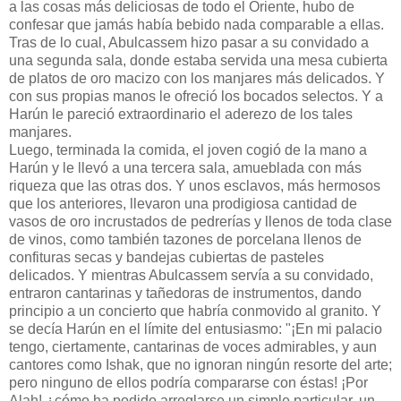
a las cosas más deliciosas de todo el Oriente, hubo de
confesar que jamás había bebido nada comparable a ellas.
Tras de lo cual, Abulcassem hizo pasar a su convidado a
una segunda sala, donde estaba servida una mesa cubierta
de platos de oro macizo con los manjares más delicados. Y
con sus propias manos le ofreció los bocados selectos. Y a
Harún le pareció extraordinario el aderezo de los tales
manjares.
Luego, terminada la comida, el joven cogió de la mano a
Harún y le llevó a una tercera sala, amueblada con más
riqueza que las otras dos. Y unos esclavos, más hermosos
que los anteriores, llevaron una prodigiosa cantidad de
vasos de oro incrustados de pedrerías y llenos de toda clase
de vinos, como también tazones de porcelana llenos de
confituras secas y bandejas cubiertas de pasteles
delicados. Y mientras Abulcassem servía a su convidado,
entraron cantarinas y tañedoras de instrumentos, dando
principio a un concierto que habría conmovido al granito. Y
se decía Harún en el límite del entusiasmo: "¡En mi palacio
tengo, ciertamente, cantarinas de voces admirables, y aun
cantores como Ishak, que no ignoran ningún resorte del arte;
pero ninguno de ellos podría compararse con éstas! ¡Por
Alah! ¿cómo ha podido arreglarse un simple particular, un