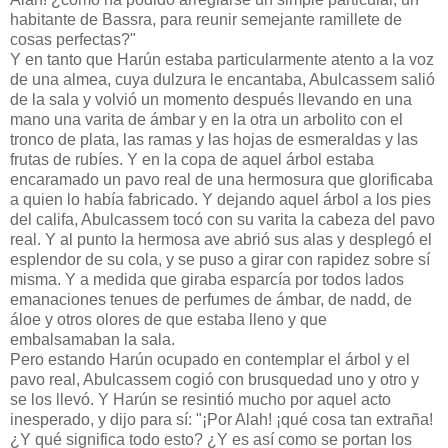
habitante de Bassra, para reunir semejante ramillete de
cosas perfectas?"
Y en tanto que Harún estaba particularmente atento a la voz
de una almea, cuya dulzura le encantaba, Abulcassem salió
de la sala y volvió un momento después llevando en una
mano una varita de ámbar y en la otra un arbolito con el
tronco de plata, las ramas y las hojas de esmeraldas y las
frutas de rubíes. Y en la copa de aquel árbol estaba
encaramado un pavo real de una hermosura que glorificaba
a quien lo había fabricado. Y dejando aquel árbol a los pies
del califa, Abulcassem tocó con su varita la cabeza del pavo
real. Y al punto la hermosa ave abrió sus alas y desplegó el
esplendor de su cola, y se puso a girar con rapidez sobre sí
misma. Y a medida que giraba esparcía por todos lados
emanaciones tenues de perfumes de ámbar, de nadd, de
áloe y otros olores de que estaba lleno y que
embalsamaban la sala.
Pero estando Harún ocupado en contemplar el árbol y el
pavo real, Abulcassem cogió con brusquedad uno y otro y
se los llevó. Y Harún se resintió mucho por aquel acto
inesperado, y dijo para sí: "¡Por Alah! ¡qué cosa tan extraña!
¿Y qué significa todo esto? ¿Y es así como se portan los