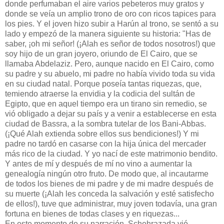
donde perfumaban el aire varios pebeteros muy gratos y
donde se veía un amplio trono de oro con ricos tapices para
los pies. Y el joven hizo subir a Harún al trono, se sentó a su
lado y empezó de la manera siguiente su historia: "Has de
saber, ¡oh mi señor! (¡Alah es señor de todos nosotros!) que
soy hijo de un gran joyero, oriundo de El Cairo, que se
llamaba Abdelaziz. Pero, aunque nacido en El Cairo, como
su padre y su abuelo, mi padre no había vivido toda su vida
en su ciudad natal. Porque poseía tantas riquezas, que,
temiendo atraerse la envidia y la codicia del sultán de
Egipto, que en aquel tiempo era un tirano sin remedio, se
vió obligado a dejar su país y a venir a establecerse en esta
ciudad de Bassra, a la sombra tutelar de los Bani-Abbas.
(¡Qué Alah extienda sobre ellos sus bendiciones!) Y mi
padre no tardó en casarse con la hija única del mercader
más rico de la ciudad. Y yo nací de este matrimonio bendito.
Y antes de mí y después de mí no vino a aumentar la
genealogía ningún otro fruto. De modo que, al incautarme
de todos los bienes de mi padre y de mi madre después de
su muerte (¡Alah les conceda la salvación y esté satisfecho
de ellos!), tuve que administrar, muy joven todavía, una gran
fortuna en bienes de todas clases y en riquezas...
En este momento de su narración, Schehrazada vió