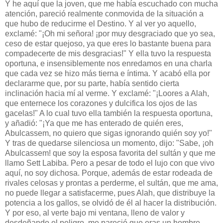
Y he aquí que la joven, que me había escuchado con mucha
atención, pareció realmente conmovida de la situación a
que hubo de reducirme el Destino. Y al ver yo aquello,
exclamé: "¡Oh mi señora! ¡por muy desgraciado que yo sea,
ceso de estar quejoso, ya que eres lo bastante buena para
compadecerte de mis desgracias!" Y ella tuvo la respuesta
oportuna, e insensiblemente nos enredamos en una charla
que cada vez se hizo más tierna e íntima. Y acabó ella por
declararme que, por su parte, había sentido cierta
inclinación hacia mí al verme. Y exclamé: "¡Loores a Alah,
que enternece los corazones y dulcifica los ojos de las
gacelas!" A lo cual tuvo ella también la respuesta oportuna,
y añadió: "¡Ya que me has enterado de quién eres,
Abulcassem, no quiero que sigas ignorando quién soy yo!"
Y tras de quedarse silenciosa un momento, dijo: "Sabe, ¡oh
Abulcassem! que soy la esposa favorita del sultán y que me
llamo Sett Labiba. Pero a pesar de todo el lujo con que vivo
aquí, no soy dichosa. Porque, además de estar rodeada de
rivales celosas y prontas a perderme, el sultán, que me ama,
no puede llegar a satisfacerme, pues Alah, que distribuye la
potencia a los gallos, se olvidó de él al hacer la distribución.
Y por eso, al verte bajo mi ventana, lleno de valor y
desdeñando el peligro, me pareció que eras un hombre