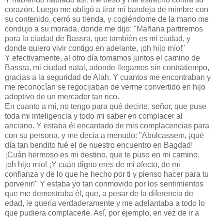
corazón. Luego me obligó a tirar mi bandeja de mimbre con
su contenido, cerró su tienda, y cogiéndome de la mano me
condujo a su morada, donde me dijo: "Mañana partiremos
para la ciudad de Bassra, que también es mi ciudad, y
donde quiero vivir contigo en adelante, ¡oh hijo mío!"
Y efectivamente, al otro día tomamos juntos el camino de
Bassra, mi ciudad natal, adonde llegamos sin contratiempo,
gracias a la seguridad de Alah. Y cuantos me encontraban y
me reconocían se regocijaban de verme convertido en hijo
adoptivo de un mercader tan rico.
En cuanto a mí, no tengo para qué decirte, señor, que puse
toda mi inteligencia y todo mi saber en complacer al
anciano. Y estaba él encantado de mis complacencias para
con su persona, y me decía a menudo: "Abulcassem, ¡qué
día tan bendito fué el de nuestro encuentro en Bagdad!
¡Cuán hermoso es mi destino, que te puso en mi camino,
¡oh hijo mío! ¡Y cuán digno eres de mi afecto, de mi
confianza y de lo que he hecho por ti y pienso hacer para tu
porvenir!" Y estaba yo tan conmovido por los sentimientos
que me demostraba él, que, a pesar de la diferencia de
edad, le quería verdaderamente y me adelantaba a todo lo
que pudiera complacerle. Así, por ejemplo, en vez de ir a