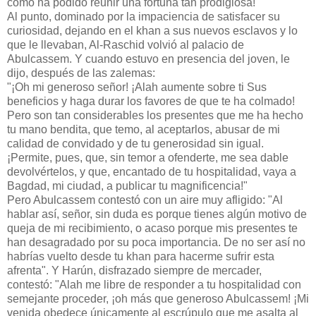
cómo ha podido reunir una fortuna tan prodigiosa!"
Al punto, dominado por la impaciencia de satisfacer su
curiosidad, dejando en el khan a sus nuevos esclavos y lo
que le llevaban, Al-Raschid volvió al palacio de
Abulcassem. Y cuando estuvo en presencia del joven, le
dijo, después de las zalemas:
"¡Oh mi generoso señor! ¡Alah aumente sobre ti Sus
beneficios y haga durar los favores de que te ha colmado!
Pero son tan considerables los presentes que me ha hecho
tu mano bendita, que temo, al aceptarlos, abusar de mi
calidad de convidado y de tu generosidad sin igual.
¡Permite, pues, que, sin temor a ofenderte, me sea dable
devolvértelos, y que, encantado de tu hospitalidad, vaya a
Bagdad, mi ciudad, a publicar tu magnificencia!"
Pero Abulcassem contestó con un aire muy afligido: "Al
hablar así, señor, sin duda es porque tienes algún motivo de
queja de mi recibimiento, o acaso porque mis presentes te
han desagradado por su poca importancia. De no ser así no
habrías vuelto desde tu khan para hacerme sufrir esta
afrenta". Y Harún, disfrazado siempre de mercader,
contestó: "Alah me libre de responder a tu hospitalidad con
semejante proceder, ¡oh más que generoso Abulcassem! ¡Mi
venida obedece únicamente al escrúpulo que me asalta al