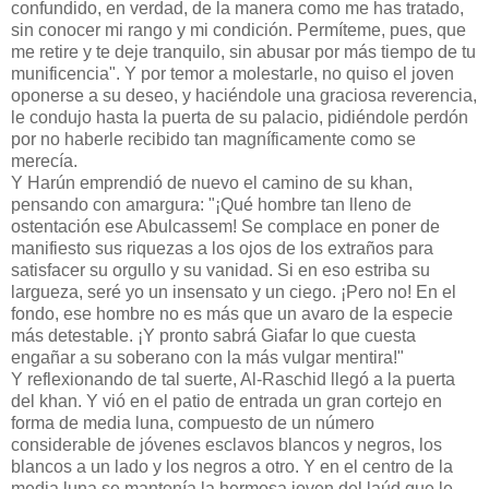
confundido, en verdad, de la manera como me has tratado,
sin conocer mi rango y mi condición. Permíteme, pues, que
me retire y te deje tranquilo, sin abusar por más tiempo de tu
munificencia". Y por temor a molestarle, no quiso el joven
oponerse a su deseo, y haciéndole una graciosa reverencia,
le condujo hasta la puerta de su palacio, pidiéndole perdón
por no haberle recibido tan magníficamente como se
merecía.
Y Harún emprendió de nuevo el camino de su khan,
pensando con amargura: "¡Qué hombre tan lleno de
ostentación ese Abulcassem! Se complace en poner de
manifiesto sus riquezas a los ojos de los extraños para
satisfacer su orgullo y su vanidad. Si en eso estriba su
largueza, seré yo un insensato y un ciego. ¡Pero no! En el
fondo, ese hombre no es más que un avaro de la especie
más detestable. ¡Y pronto sabrá Giafar lo que cuesta
engañar a su soberano con la más vulgar mentira!"
Y reflexionando de tal suerte, Al-Raschid llegó a la puerta
del khan. Y vió en el patio de entrada un gran cortejo en
forma de media luna, compuesto de un número
considerable de jóvenes esclavos blancos y negros, los
blancos a un lado y los negros a otro. Y en el centro de la
media luna se mantenía la hermosa joven del laúd que le