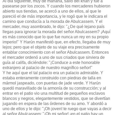
Al día siguiente, muy de mañana, salió del khan y fue a
pasearse por los zocos. Y cuando los mercaderes hubieron
abierto sus tiendas, se acercó a uno de ellos, al que le
pareció el de más importancia, y le rogó que le indicara el
camino que conducía a la morada de Abulcassem. Y el
mercader, muy asombrado, le dijo: "¿De qué lejano país
llegas para ignorar la morada del señor Abulcassem? ¡Aquí
es más conocido que lo que fue nunca un rey en su propio
imperio!" Y Harún manifestó que, en efecto, llegaba de muy
lejos; pero que el objeto de su viaje era precisamente
entablar conocimiento con el señor Abulcassem. Entonces
el mercader ordenó a uno de sus criados que sirviera de
guía al califa, diciéndole: "¡Conduce a este honorable
extranjero al palacio de nuestro magnífico señor!"
Y he aquí que el tal palacio era un palacio admirable. Y
estaba enteramente construido con piedras de talla en
mármol jaspeado, con puertas de jade verde. Y Harún
quedó maravillado de la armonía de su construcción; y al
entrar en el patio vio una multitud de pequeños esclavos
blancos y negros, elegantemente vestidos, que se divertían
jugando en espera de las órdenes de su amo. Y abordó a
uno de ellos y le dijo: "¡Oh joven! te ruego que vayas a decir
al señor Abulcassem: "¡Oh mi señor! ¡en el patio hay un