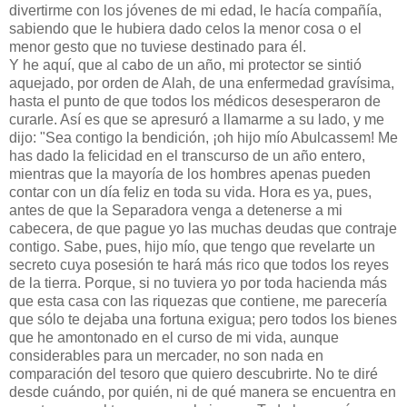
divertirme con los jóvenes de mi edad, le hacía compañía,
sabiendo que le hubiera dado celos la menor cosa o el
menor gesto que no tuviese destinado para él.
Y he aquí, que al cabo de un año, mi protector se sintió
aquejado, por orden de Alah, de una enfermedad gravísima,
hasta el punto de que todos los médicos desesperaron de
curarle. Así es que se apresuró a llamarme a su lado, y me
dijo: "Sea contigo la bendición, ¡oh hijo mío Abulcassem! Me
has dado la felicidad en el transcurso de un año entero,
mientras que la mayoría de los hombres apenas pueden
contar con un día feliz en toda su vida. Hora es ya, pues,
antes de que la Separadora venga a detenerse a mi
cabecera, de que pague yo las muchas deudas que contraje
contigo. Sabe, pues, hijo mío, que tengo que revelarte un
secreto cuya posesión te hará más rico que todos los reyes
de la tierra. Porque, si no tuviera yo por toda hacienda más
que esta casa con las riquezas que contiene, me parecería
que sólo te dejaba una fortuna exigua; pero todos los bienes
que he amontonado en el curso de mi vida, aunque
considerables para un mercader, no son nada en
comparación del tesoro que quiero descubrirte. No te diré
desde cuándo, por quién, ni de qué manera se encuentra en