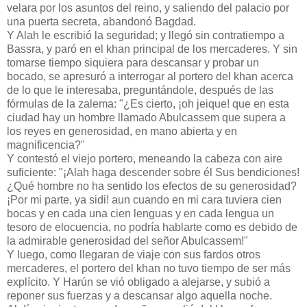
velara por los asuntos del reino, y saliendo del palacio por
una puerta secreta, abandonó Bagdad.
Y Alah le escribió la seguridad; y llegó sin contratiempo a
Bassra, y paró en el khan principal de los mercaderes. Y sin
tomarse tiempo siquiera para descansar y probar un
bocado, se apresuró a interrogar al portero del khan acerca
de lo que le interesaba, preguntándole, después de las
fórmulas de la zalema: "¿Es cierto, ¡oh jeique! que en esta
ciudad hay un hombre llamado Abulcassem que supera a
los reyes en generosidad, en mano abierta y en
magnificencia?"
Y contestó el viejo portero, meneando la cabeza con aire
suficiente: "¡Alah haga descender sobre él Sus bendiciones!
¿Qué hombre no ha sentido los efectos de su generosidad?
¡Por mi parte, ya sidi! aun cuando en mi cara tuviera cien
bocas y en cada una cien lenguas y en cada lengua un
tesoro de elocuencia, no podría hablarte como es debido de
la admirable generosidad del señor Abulcassem!"
Y luego, como llegaran de viaje con sus fardos otros
mercaderes, el portero del khan no tuvo tiempo de ser más
explícito. Y Harún se vió obligado a alejarse, y subió a
reponer sus fuerzas y a descansar algo aquella noche.