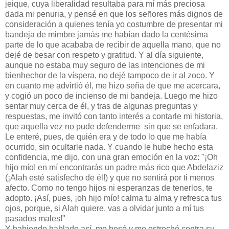
jeique, cuya liberalidad resultaba para mí más preciosa
dada mi penuria, y pensé en que los señores más dignos de
consideración a quienes tenía yo costumbre de presentar mi
bandeja de mimbre jamás me habían dado la centésima
parte de lo que acababa de recibir de aquella mano, que no
dejé de besar con respeto y gratitud. Y al día siguiente,
aunque no estaba muy seguro de las intenciones de mi
bienhechor de la víspera, no dejé tampoco de ir al zoco. Y
en cuanto me advirtió él, me hizo seña de que me acercara,
y cogió un poco de incienso de mi bandeja. Luego me hizo
sentar muy cerca de él, y tras de algunas preguntas y
respuestas, me invitó con tanto interés a contarle mi historia,
que aquella vez no pude defenderme sin que se enfadara.
Le enteré, pues, de quién era y de todo lo que me había
ocurrido, sin ocultarle nada. Y cuando le hube hecho esta
confidencia, me dijo, con una gran emoción en la voz: "¡Oh
hijo mío! en mí encontrarás un padre más rico que Abdelaziz
(¡Alah esté satisfecho de él!) y que no sentirá por ti menos
afecto. Como no tengo hijos ni esperanzas de tenerlos, te
adopto. ¡Así, pues, ¡oh hijo mío! calma tu alma y refresca tus
ojos, porque, si Alah quiere, vas a olvidar junto a mí tus
pasados males!"
Y habiendo hablado así, me besó y me estrechó contra su