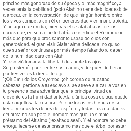
príncipe más generoso de su época y el más magnífico, a
veces tenía la debilidad (¡sólo Alah no tiene debilidades!) de
alardear, en la conversación, de que ningún hombre entre
los vivos competía con él en generosidad y en mano abierta.
Y he aquí que un día, mientras él se alababa así de los
dones que, en suma, no le había concedido el Retribuidor
más que para que precisamente usase de ellos con
generosidad, el gran visir Giafar alma delicada, no quiso
que su señor continuara por más tiempo faltando al deber
de la humildad para con Alah.
Y resolvió tomarse la libertad de abrirle los ojos.
Se prosternó, pues, entre sus manos, y después de besar
por tres veces la tierra, le dijo:
"¡Oh Emir de los Creyentes! ¡oh corona de nuestras
cabezas! perdona a tu esclavo si se atreve a alzar la voz en
tu presencia para advertirte que la principal virtud del
creyente es la humildad ante Alah, única cosa de que puede
estar orgullosa la criatura. Porque todos los bienes de la
tierra, y todos los dones del espíritu, y todas las cualidades
del alma no son para el hombre más que un simple
préstamo del Altísimo (¡exaltado sea!). Y el hombre no debe
enorgullecerse de este préstamo más que el árbol por estar