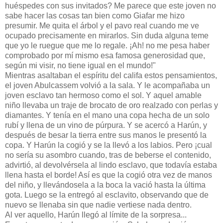
huéspedes con sus invitados? Me parece que este joven no
sabe hacer las cosas tan bien como Giafar me hizo
presumir. Me quita el árbol y el pavo real cuando me ve
ocupado precisamente en mirarlos. Sin duda alguna teme
que yo le ruegue que me lo regale. ¡Ah! no me pesa haber
comprobado por mí mismo esa famosa generosidad que,
según mi visir, no tiene igual en el mundo!"
Mientras asaltaban el espíritu del califa estos pensamientos,
el joven Abulcassem volvió a la sala. Y le acompañaba un
joven esclavo tan hermoso como el sol. Y aquel amable
niño llevaba un traje de brocato de oro realzado con perlas y
diamantes. Y tenía en el mano una copa hecha de un solo
rubí y llena de un vino de púrpura. Y se acercó a Harún, y
después de besar la tierra entre sus manos le presentó la
copa. Y Harún la cogió y se la llevó a los labios. Pero ¡cual
no sería su asombro cuando, tras de beberse el contenido,
advirtió, al devolvérsela al lindo esclavo, que todavía estaba
llena hasta el borde! Así es que la cogió otra vez de manos
del niño, y llevándosela a la boca la vació hasta la última
gota. Luego se la entregó al esclavito, observando que de
nuevo se llenaba sin que nadie vertiese nada dentro.
Al ver aquello, Harún llegó al límite de la sorpresa...