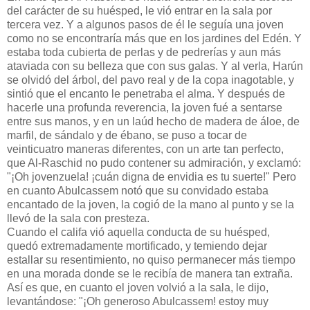
del carácter de su huésped, le vió entrar en la sala por
tercera vez. Y a algunos pasos de él le seguía una joven
como no se encontraría más que en los jardines del Edén. Y
estaba toda cubierta de perlas y de pedrerías y aun más
ataviada con su belleza que con sus galas. Y al verla, Harún
se olvidó del árbol, del pavo real y de la copa inagotable, y
sintió que el encanto le penetraba el alma. Y después de
hacerle una profunda reverencia, la joven fué a sentarse
entre sus manos, y en un laúd hecho de madera de áloe, de
marfil, de sándalo y de ébano, se puso a tocar de
veinticuatro maneras diferentes, con un arte tan perfecto,
que Al-Raschid no pudo contener su admiración, y exclamó:
"¡Oh jovenzuela! ¡cuán digna de envidia es tu suerte!" Pero
en cuanto Abulcassem notó que su convidado estaba
encantado de la joven, la cogió de la mano al punto y se la
llevó de la sala con presteza.
Cuando el califa vió aquella conducta de su huésped,
quedó extremadamente mortificado, y temiendo dejar
estallar su resentimiento, no quiso permanecer más tiempo
en una morada donde se le recibía de manera tan extraña.
Así es que, en cuanto el joven volvió a la sala, le dijo,
levantándose: "¡Oh generoso Abulcassem! estoy muy