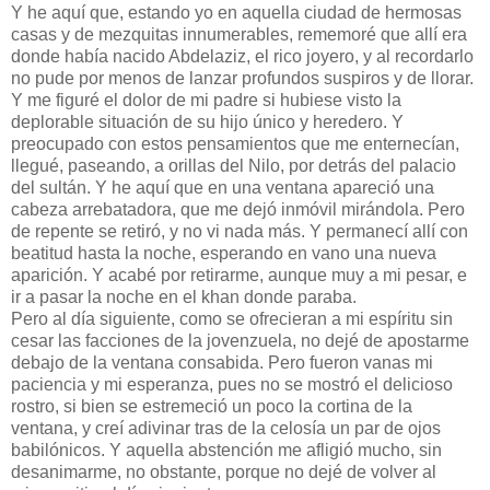
Y he aquí que, estando yo en aquella ciudad de hermosas
casas y de mezquitas innumerables, rememoré que allí era
donde había nacido Abdelaziz, el rico joyero, y al recordarlo
no pude por menos de lanzar profundos suspiros y de llorar.
Y me figuré el dolor de mi padre si hubiese visto la
deplorable situación de su hijo único y heredero. Y
preocupado con estos pensamientos que me enternecían,
llegué, paseando, a orillas del Nilo, por detrás del palacio
del sultán. Y he aquí que en una ventana apareció una
cabeza arrebatadora, que me dejó inmóvil mirándola. Pero
de repente se retiró, y no vi nada más. Y permanecí allí con
beatitud hasta la noche, esperando en vano una nueva
aparición. Y acabé por retirarme, aunque muy a mi pesar, e
ir a pasar la noche en el khan donde paraba.
Pero al día siguiente, como se ofrecieran a mi espíritu sin
cesar las facciones de la jovenzuela, no dejé de apostarme
debajo de la ventana consabida. Pero fueron vanas mi
paciencia y mi esperanza, pues no se mostró el delicioso
rostro, si bien se estremeció un poco la cortina de la
ventana, y creí adivinar tras de la celosía un par de ojos
babilónicos. Y aquella abstención me afligió mucho, sin
desanimarme, no obstante, porque no dejé de volver al