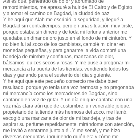
Así es que, penetrado de dolor y abrumado de
remordimientos, me apresuré a huir de El Cairo y de Egipto
y a tomar el camino de Bagdad, la ciudad de paz.
Y he aquí que Alah me escribió la seguridad, y llegué a
Bagdad sin contratiempos, pero en una situación muy triste,
porque estaba sin dinero y de toda mi fortuna anterior me
quedaba un dinar de oro justo en el fondo de mi cinturón. Y
no bien fui al zoco de los cambistas, cambié mi dinar en
monedas pequeñas, y para ganarme la vida compré una
bandeja de mimbre y confituras, manzanas de olor,
bálsamos, dulces secos y rosas. Y me puse a pregonar mi
mercancía a la puerta de las tiendas, vendiendo todos los
días y ganando para el sustento del día siguiente.
Y he aquí que este pequeño comercio me daba buen
resultado, porque yo tenía una voz hermosa y no pregonaba
mi mercancía como los mercaderes de Bagdad, sino
cantando en vez de gritar. Y un día en que cantaba con una
voz más clara aún que de costumbre, un venerable jeique,
propietario de la tienda más hermosa del zoco, me llamó,
escogió una manzana de olor de mi bandeja, y tras de
aspirar su perfume repetidamente, mirándome con atención,
me invitó a sentarme junto a él. Y me senté, y me hizo
diversas preguntas, inquiriendo quién era y cómo me