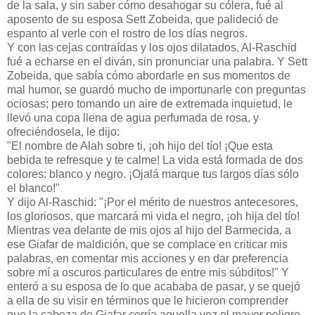
de la sala, y sin saber cómo desahogar su cólera, fué al
aposento de su esposa Sett Zobeida, que palideció de
espanto al verle con el rostro de los días negros.
Y con las cejas contraídas y los ojos dilatados, Al-Raschid
fué a echarse en el diván, sin pronunciar una palabra. Y Sett
Zobeida, que sabía cómo abordarle en sus momentos de
mal humor, se guardó mucho de importunarle con preguntas
ociosas; pero tomando un aire de extremada inquietud, le
llevó una copa llena de agua perfumada de rosa, y
ofreciéndosela, le dijo:
"El nombre de Alah sobre ti, ¡oh hijo del tío! ¡Que esta
bebida te refresque y te calme! La vida está formada de dos
colores: blanco y negro. ¡Ojalá marque tus largos días sólo
el blanco!"
Y dijo Al-Raschid: "¡Por el mérito de nuestros antecesores,
los gloriosos, que marcará mi vida el negro, ¡oh hija del tío!
Mientras vea delante de mis ojos al hijo del Barmecida, a
ese Giafar de maldición, que se complace en criticar mis
palabras, en comentar mis acciones y en dar preferencia
sobre mí a oscuros particulares de entre mis súbditos!" Y
enteró a su esposa de lo que acababa de pasar, y se quejó
a ella de su visir en términos que le hicieron comprender
que la cabeza de Giafar corría aquella vez el mayor peligro.