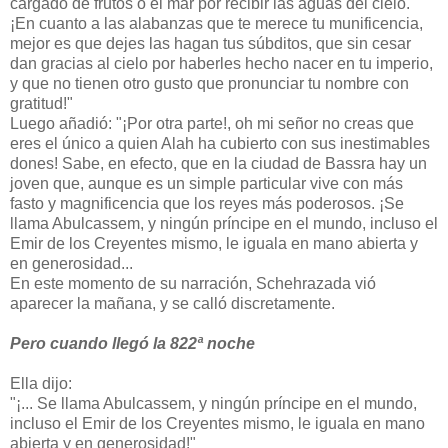
cargado de frutos o el mar por recibir las aguas del cielo.
¡En cuanto a las alabanzas que te merece tu munificencia,
mejor es que dejes las hagan tus súbditos, que sin cesar
dan gracias al cielo por haberles hecho nacer en tu imperio,
y que no tienen otro gusto que pronunciar tu nombre con
gratitud!"
Luego añadió: "¡Por otra parte!, oh mi señor no creas que
eres el único a quien Alah ha cubierto con sus inestimables
dones! Sabe, en efecto, que en la ciudad de Bassra hay un
joven que, aunque es un simple particular vive con más
fasto y magnificencia que los reyes más poderosos. ¡Se
llama Abulcassem, y ningún príncipe en el mundo, incluso el
Emir de los Creyentes mismo, le iguala en mano abierta y
en generosidad...
En este momento de su narración, Schehrazada vió
aparecer la mañana, y se calló discretamente.
Pero cuando llegó la 822ª noche
Ella dijo:
"¡... Se llama Abulcassem, y ningún príncipe en el mundo,
incluso el Emir de los Creyentes mismo, le iguala en mano
abierta y en generosidad!"