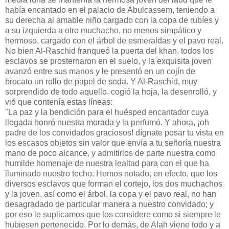
había encantado en el palacio de Abulcassem, teniendo a
su derecha al amable niño cargado con la copa de rubíes y
a su izquierda a otro muchacho, no menos simpático y
hermoso, cargado con el árbol de esmeraldas y el pavo real.
No bien Al-Raschid franqueó la puerta del khan, todos los
esclavos se prosternaron en el suelo, y la exquisita joven
avanzó entre sus manos y le presentó en un cojín de
brocato un rollo de papel de seda. Y Al-Raschid, muy
sorprendido de todo aquello, cogió la hoja, la desenrolló, y
vió que contenía estas líneas:
"La paz y la bendición para el huésped encantador cuya
llegada honró nuestra morada y la perfumó. Y ahora, ¡oh
padre de los convidados graciosos! dígnate posar tu vista en
los escasos objetos sin valor que envía a tu señoría nuestra
mano de poco alcance, y admitirlos de parte nuestra como
humilde homenaje de nuestra lealtad para con el que ha
iluminado nuestro techo. Hemos notado, en efecto, que los
diversos esclavos que forman el cortejo, los dos muchachos
y la joven, así como el árbol, la copa y el pavo real, no han
desagradado de particular manera a nuestro convidado; y
por eso le suplicamos que los considere como si siempre le
hubiesen pertenecido. Por lo demás, de Alah viene todo y a