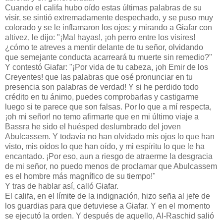
Cuando el califa hubo oído estas últimas palabras de su
visir, se sintió extremadamente despechado, y se puso muy
colorado y se le inflamaron los ojos; y mirando a Giafar con
altivez, le dijo: "¡Mal hayas!, ¡oh perro entre los visires!
¿cómo te atreves a mentir delante de tu señor, olvidando
que semejante conducta acarreará tu muerte sin remedio?"
Y contestó Giafar: "¡Por vida de tu cabeza, ¡oh Emir de los
Creyentes! que las palabras que osé pronunciar en tu
presencia son palabras de verdad! Y si he perdido todo
crédito en tu ánimo, puedes comprobarlas y castigarme
luego si te parece que son falsas. Por lo que a mí respecta,
¡oh mi señor! no temo afirmarte que en mi último viaje a
Bassra he sido el huésped deslumbrado del joven
Abulcassem. Y todavía no han olvidado mis ojos lo que han
visto, mis oídos lo que han oído, y mi espíritu lo que le ha
encantado. ¡Por eso, aun a riesgo de atraerme la desgracia
de mi señor, no puedo menos de proclamar que Abulcassem
es el hombre más magnífico de su tiempo!"
Y tras de hablar así, calló Giafar.
El califa, en el límite de la indignación, hizo seña al jefe de
los guardias para que detuviese a Giafar. Y en el momento
se ejecutó la orden. Y después de aquello, Al-Raschid salió