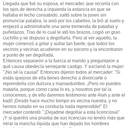
Llegada que fué su esposa, el mercader, que recorría con
los ojos de derecha a izquierda la estancia en que se
hallaba el lecho consabido, saltó sobre la joven sin
pronunciar palabra, la asió por los cabellos, la tiró al suelo y
empezó a administrarle una serie tremenda de patadas y
puñetazos. Tras de lo cual le ató los brazos, cogió un gran
cuchillo y se dispuso a degollarla. Pero al ver aquello, la
mujer comenzó a gritar y aullar tan fuerte, que todos los
vecinos y vecinas acudieron en su socorro y la encontraron
a punto de ser degollada.
Entonces separaron a la fuerza al marido y preguntaron a
qué causa obedecía semejante castigo. Y exclamó la mujer:
"¡No sé la causa!" Entonces dijeron todos al mercader: "Si
estás quejoso de ella tienes derecho a divorciarte o
reprenderla con dulzura y mansedumbre. ¡Pero no puedes
matarla, porque como casta lo es, y nosotros por tal la
conocemos, y de ello daremos testimonio ante Alah y ante el
kadí! ¡Desde hace mucho tiempo es vecina nuestra, y no
hemos notado en su conducta nada reprensible!" El
mercader contestó: "¡Dejadme degollar a esta licenciosa!"
¡Y si queréis una prueba de sus licencias no tenéis más que
mirar la mancha líquida que han dejado los hombres