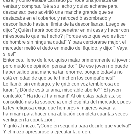
casa, y como estaba cansado por toda una jornada de
ventas y compras, fué a su lecho y quiso echarse para
descansar; pero advirtió una mancha grande que se
destacaba en el cobertor, y retrocedió asombrado y
desconfiando hasta el límite de la desconfianza. Luego se
dijo: "¿Quién habrá podido penetrar en mi casa y hacer con
mi esposa lo que ha hecho? ¡Porque esto que veo es licor
de hombre sin ninguna duda!" Y para cerciorarse mejor, el
mercader metió el dedo en medio del líquido, y dijo: "¡Vaya
si es!"
Entonces, lleno de furor, quiso matar primeramente al joven;
pero mudó de opinión, pensando: "¡De ese joven no puede
haber salido una mancha tan enorme, porque todavía no
está en edad de que se le hinchen los compañones!"
Le llamó, sin embargo, y le gritó con voz temblorosa de
furor: "¿Dónde está tu ama, miserable aborto?" El joven
contestó: "¡Ha ido al hammam!" Al oír estas palabras, se
consolidó más la sospecha en el espíritu del mercader, pues
la ley religiosa exige que hombres y mujeres vayan al
hammam para hacer una ablución completa cuantas veces
verifiquen la copulación.
Y gritó al mozo: "¡Corre en seguida para decirle que vuelva!"
Y el mozo apresurose a ejecutar la orden.