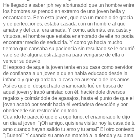
He llegado a saber ¡oh rey afortunado! que un hombre entre
los hombres se prendó en extremo de una joven bella y
encantadora. Pero esta joven, que era un modelo de gracia
y de perfecciones, estaba casada con un hombre al que
amaba y del cual era amada. Y como, además, era casta y
virtuosa, el hombre que estaba enamorado de ella no podía
encontrar medio de seducirla. Y como ya hacía mucho
tiempo que cansaba su paciencia sin resultado se le ocurrió
valerse de alguna estratagema para vengarse de ella o
vencer su desvío.
El esposo de aquella joven tenía en su casa como servidor
de confianza a un joven a quien había educado desde la
infancia y que guardaba la casa en ausencia de los amos.
Así es que el despechado enamorado fué en busca de
aquel joven y trabó amistad con él, haciéndole diversos
regalos y colmándole de agasajos, hasta el punto de que el
joven acabó por sentir hacia él verdadera devoción y por
obedecerle sin restricción en todo.
Cuando le pareció que era oportuno, el enamorado le dijo
un día al joven: "¡Oh amigo, quisiera visitar hoy la casa de tu
amo cuando hayan salido tu amo y tu ama!" El otro contestó:
"¡Bueno!" Y cuando su amo se marchó a la tienda y su ama